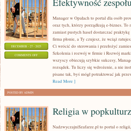
Efektywność zespoł
Manager w Opałach to portal dla osób pr
oraz tych, którzy porządkują e-biznes. To 
zamiast pustych haseł dostarczać praktykę 
firma płonie, a Ty czujesz, że wciąż ratuje
Ci wrócić do sterowania i przełożyć zamie
DECEMBER - 27 - 2025
Szkolenia i rozwój w firmie i Rozwój mark
ON
COMMENTS OFF
wszyscy obiecują szybkie sukcesy, Manag
EFEKTYWNOŚĆ
rozsądek. Tu liczy się wdrożenie, a nie in
ZESPOŁU
pisane tak, byś mógł potraktować jak prz
Read More ]
POSTED BY ADMIN
Religia w popkultur
NadzwyczajniSzafarze.pl to portal o religii