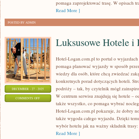
pomaga zaprojektować trasę. W opisach tras
Read More ]
POSTED BY ADMIN
Luksusowe Hotele i
Hotel-Logan.com.pl to portal o wyjazdach
pomaga planować wyjazdy w sposób prze
wiedzy dla osób, które chcą zwiedzać zaką
konkretnych porad dotyczących hoteli. Str
podróży – tak, by czytelnik mógł zainspir
DECEMBER - 27 - 2025
W centrum serwisu znajdują się hotele – o
ON
COMMENTS OFF
także wszystko, co pomaga wybrać nocle
LUKSUSOWE
Hotel-Logan.com.pl pokazuje, że dobry noc
HOTELE
także wygoda całego wyjazdu. Dzięki temu 
I
wybór hotelu jak na ważny składnik trasy:
BOUTIQUE
Read More ]
SPA