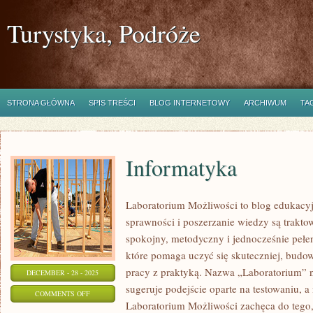
Turystyka, Podróże
STRONA GŁÓWNA
SPIS TREŚCI
BLOG INTERNETOWY
ARCHIWUM
TA
Informatyka
Laboratorium Możliwości to blog edukacy
sprawności i poszerzanie wiedzy są trakt
spokojny, metodyczny i jednocześnie pełen
które pomaga uczyć się skuteczniej, budow
pracy z praktyką. Nazwa „Laboratorium” n
DECEMBER - 28 - 2025
sugeruje podejście oparte na testowaniu, a
ON
COMMENTS OFF
Laboratorium Możliwości zachęca do tego,
INFORMATYKA