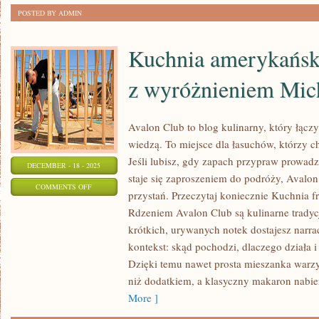
POSTED BY ADMIN
Kuchnia amerykańska
z wyróżnieniem Mic
Avalon Club to blog kulinarny, który łącz
wiedzą. To miejsce dla łasuchów, którzy 
Jeśli lubisz, gdy zapach przypraw prowadz
DECEMBER - 18 - 2025
staje się zaproszeniem do podróży, Avalon 
ON
COMMENTS OFF
przystań. Przeczytaj koniecznie Kuchnia f
KUCHNIA
Rdzeniem Avalon Club są kulinarne tradyc
AMERYKAŃSKA
krótkich, urywanych notek dostajesz narrac
I
kontekst: skąd pochodzi, dlaczego działa i
RESTAURACJE
Dzięki temu nawet prosta mieszanka warz
Z
niż dodatkiem, a klasyczny makaron nabi
WYRÓŻNIENIEM
More ]
MICHELIN