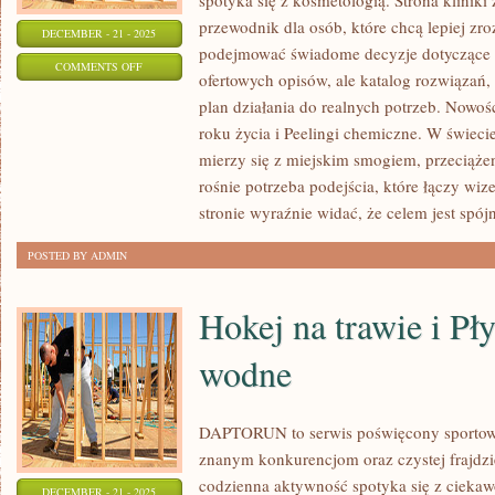
spotyka się z kosmetologią. Strona kliniki
przewodnik dla osób, które chcą lepiej zro
DECEMBER - 21 - 2025
podejmować świadome decyzje dotyczące pr
ON
COMMENTS OFF
ofertowych opisów, ale katalog rozwiązań, 
ZABIEGI
plan działania do realnych potrzeb. Nowośc
NA
roku życia i Peelingi chemiczne. W świeci
CIAŁO
mierzy się z miejskim smogiem, przeciąże
I
rośnie potrzeba podejścia, które łączy wi
PIELĘGNACJA
stronie wyraźnie widać, że celem jest spó
SKÓRY
POSTED BY ADMIN
DOJRZAŁEJ
Hokej na trawie i Pł
wodne
DAPTORUN to serwis poświęcony sportow
znanym konkurencjom oraz czystej frajdzie
codzienna aktywność spotyka się z ciekawo
DECEMBER - 21 - 2025