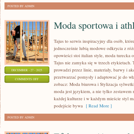
POSTED BY ADMIN
Moda sportowa i athl
Tajus to serwis inspiracyjny dla osób, któr
jednocześnie lubią modowe odkrycia z różn
opowieści stoi italian style, moda turecka 
Tajus nie zamyka się w trzech etykietach.
prowadzi przez linie, materiały, barwy i a
DECEMBER - 27 - 2025
przetwarzać pomysły i adaptować je do wł
ON
COMMENTS OFF
zobacz: Moda biurowa i Stylizacja sylwetki
MODA
moda jest językiem, a nie tylko zestawem
SPORTOWA
każdej kulturze i w każdym mieście styl m
I
podejście bywa
[ Read More ]
ATHLEISURE
POSTED BY ADMIN