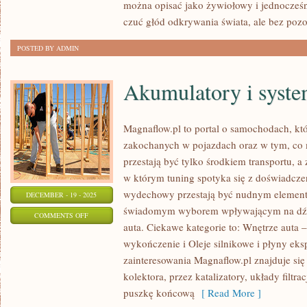
można opisać jako żywiołowy i jednocześn
WENECJA
czuć głód odkrywania świata, ale bez poz
EUGANEJSKA
POSTED BY ADMIN
Akumulatory i syste
Magnaflow.pl to portal o samochodach, kt
zakochanych w pojazdach oraz w tym, co 
przestają być tylko środkiem transportu, a
w którym tuning spotyka się z doświadczen
wydechowy przestają być nudnym elemente
DECEMBER - 19 - 2025
świadomym wyborem wpływającym na dźwi
ON
COMMENTS OFF
auta. Ciekawe kategorie to: Wnętrze auta – 
AKUMULATORY
wykończenie i Oleje silnikowe i płyny ek
I
zainteresowania Magnaflow.pl znajduje si
SYSTEMY
kolektora, przez katalizatory, układy filtra
ŁADOWANIA
puszkę końcową
[ Read More ]