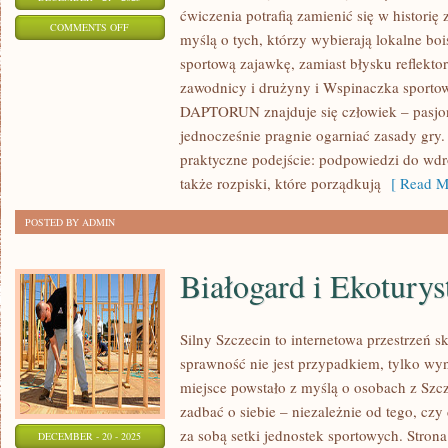
ćwiczenia potrafią zamienić się w historię
ON
COMMENTS OFF
myślą o tych, którzy wybierają lokalne boi
HOKEJ
sportową zajawkę, zamiast błysku reflekto
NA
zawodnicy i drużyny i Wspinaczka sportow
TRAWIE
DAPTORUN znajduje się człowiek – pasjonat
I
jednocześnie pragnie ogarniać zasady gry.
PŁYWANIE
praktyczne podejście: podpowiedzi do wdro
I
także rozpiski, które porządkują
[ Read M
SPORTY
POSTED BY ADMIN
WODNE
Białogard i Ekoturys
Silny Szczecin to internetowa przestrzeń s
sprawność nie jest przypadkiem, tylko wyn
miejsce powstało z myślą o osobach z Szcze
zadbać o siebie – niezależnie od tego, czy
za sobą setki jednostek sportowych. Strona
DECEMBER - 20 - 2025