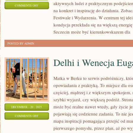
aktywnych ludzi z praktycznym podejściem
ON
COMMENTS OFF
na konkret i inspirację do działania. Zoba
BIAŁOGARD
Festiwale i Wydarzenia. W centrum tej idei 
I
kondycja przekłada się na większą energi
EKOTURYSTYKA
Szczecin może być kierunkowskazem dla
[
POSTED BY ADMIN
Delhi i Wenecja Eug
Matka w Berku to serwis podróżniczy, któr
opowiadania z praktyką. To miejsce dla os
częściej, mądrzej i z większym spokojem, 
szybki wyjazd, czy większą podróż. Stron
może być realne nawet wtedy, gdy życie je
DECEMBER - 20 - 2025
pojawiają się codzienne zadania. To nie jes
ON
COMMENTS OFF
mapa inspiracji pomagająca przejść od mar
DELHI
pierwszego pomysłu, przez plan, aż po wy
I