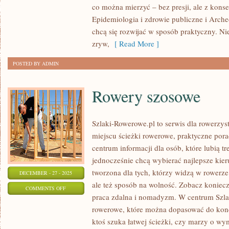
co można mierzyć – bez presji, ale z kons
Epidemiologia i zdrowie publiczne i Archeo
chcą się rozwijać w sposób praktyczny. Ni
zryw,
[ Read More ]
POSTED BY ADMIN
Rowery szosowe
Szlaki-Rowerowe.pl to serwis dla rowerzys
miejscu ścieżki rowerowe, praktyczne pora
centrum informacji dla osób, które lubią 
jednocześnie chcą wybierać najlepsze kieru
tworzona dla tych, którzy widzą w rowerze 
DECEMBER - 27 - 2025
ale też sposób na wolność. Zobacz konie
ON
COMMENTS OFF
praca zdalna i nomadyzm. W centrum Szla
ROWERY
rowerowe, które można dopasować do kondy
SZOSOWE
ktoś szuka łatwej ścieżki, czy marzy o wy