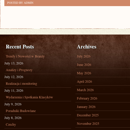
POSTED BY ADMIN
Recent Posts
Archives
Trendy i Nowości w Branży
July 2026
July 13, 2026
June 2026
Analizy i Prognozy
May 2026
July 12, 2026
April 2026
Realizacja i monitoring
March 2026
July 11, 2026
Wydarzenia i Spotkania Klasyków
February 2026
July 9, 2026
January 2026
Poradniki Budowlane
December 2025
July 8, 2026
November 2025
Czechy