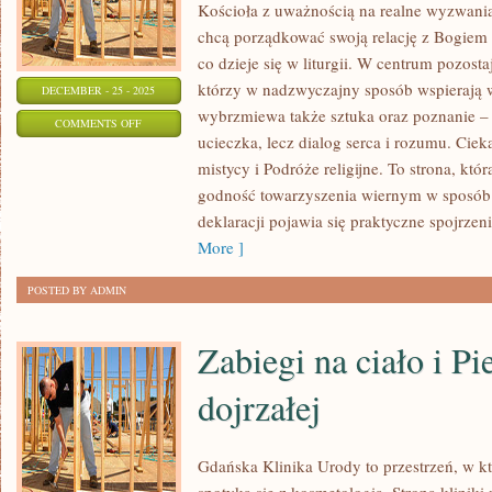
Kościoła z uważnością na realne wyzwania.
chcą porządkować swoją relację z Bogiem 
co dzieje się w liturgii. W centrum pozosta
którzy w nadzwyczajny sposób wspierają w
DECEMBER - 25 - 2025
wybrzmiewa także sztuka oraz poznanie – b
ON
COMMENTS OFF
ucieczka, lecz dialog serca i rozumu. Ciek
RELIGIA
mistycy i Podróże religijne. To strona, kt
W
godność towarzyszenia wiernym w sposób p
POPKULTURZE
deklaracji pojawia się praktyczne spojrzeni
More ]
POSTED BY ADMIN
Zabiegi na ciało i Pi
dojrzałej
Gdańska Klinika Urody to przestrzeń, w 