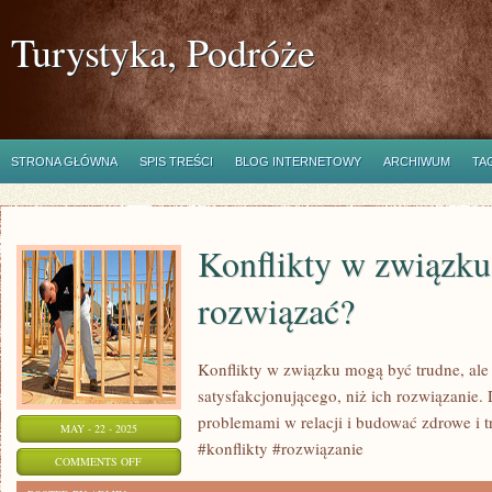
Turystyka, Podróże
STRONA GŁÓWNA
SPIS TREŚCI
BLOG INTERNETOWY
ARCHIWUM
TA
Konflikty w związku:
rozwiązać?
Konflikty w związku mogą być trudne, ale 
satysfakcjonującego, niż ich rozwiązanie. 
problemami w relacji i budować zdrowe i t
MAY - 22 - 2025
#konflikty #rozwiązanie
ON
COMMENTS OFF
KONFLIKTY