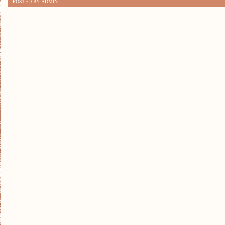
POSTED BY ADMIN
W
ZWIĄZKU:
JAK
JE
ROZWIĄZAĆ?