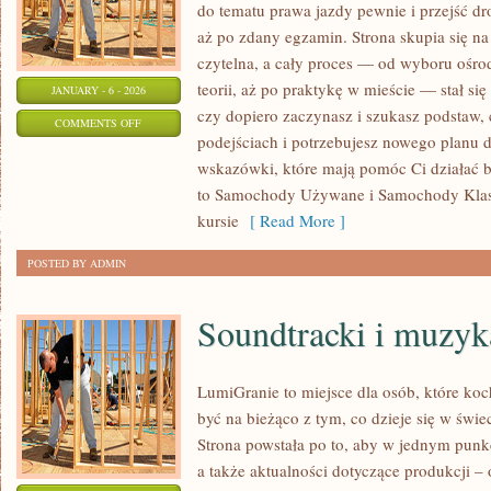
do tematu prawa jazdy pewnie i przejść dr
aż po zdany egzamin. Strona skupia się na
czytelna, a cały proces — od wyboru ośro
teorii, aż po praktykę w mieście — stał się
JANUARY - 6 - 2026
czy dopiero zaczynasz i szukasz podstaw, 
ON
COMMENTS OFF
podejściach i potrzebujesz nowego planu dz
SAMOCHODY
wskazówki, które mają pomóc Ci działać b
PRZYSZŁOŚCI
to Samochody Używane i Samochody Klasy
kursie
[ Read More ]
POSTED BY ADMIN
Soundtracki i muzyk
LumiGranie to miejsce dla osób, które koc
być na bieżąco z tym, co dzieje się w świe
Strona powstała po to, aby w jednym punkc
a także aktualności dotyczące produkcji –