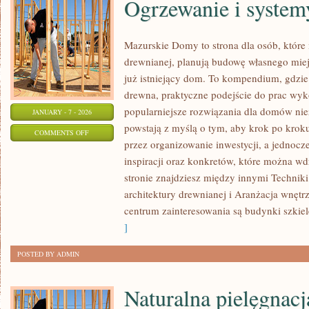
Ogrzewanie i system
Mazurskie Domy to strona dla osób, które
drewnianej, planują budowę własnego miej
już istniejący dom. To kompendium, gdzie
drewna, praktyczne podejście do prac wy
popularniejsze rozwiązania dla domów niez
JANUARY - 7 - 2026
powstają z myślą o tym, aby krok po krok
ON
COMMENTS OFF
przez organizowanie inwestycji, a jednocz
OGRZEWANIE
inspiracji oraz konkretów, które można w
I
stronie znajdziesz między innymi Technik
SYSTEMY
architektury drewnianej i Aranżacja wnę
GRZEWCZE
centrum zainteresowania są budynki szkiel
]
POSTED BY ADMIN
Naturalna pielęgnacja