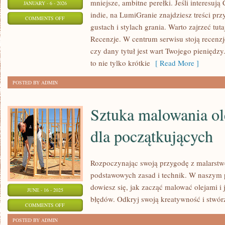
mniejsze, ambitne perełki. Jeśli interesują
JANUARY - 6 - 2026
indie, na LumiGranie znajdziesz treści pr
ON
COMMENTS OFF
gustach i stylach grania. Warto zajrzeć tut
SOUNDTRACKI
Recenzje. W centrum serwisu stoją recenz
I
czy dany tytuł jest wart Twojego pieniędz
MUZYKA
to nie tylko krótkie
[ Read More ]
W
GRACH
POSTED BY ADMIN
Sztuka malowania ol
dla początkujących
Rozpoczynając swoją przygodę z malarstw
podstawowych zasad i technik. W naszym 
dowiesz się, jak zacząć malować olejami i 
JUNE - 16 - 2025
błędów. Odkryj swoją kreatywność i stwórz
ON
COMMENTS OFF
SZTUKA
POSTED BY ADMIN