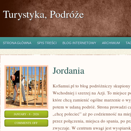
Turystyka, Podróże
STRONA GŁÓWNA
SPIS TREŚCI
BLOG INTERNETOWY
ARCHIWUM
TA
Jordania
KoSamui.pl to blog podróżniczy skupiony 
Wschodniej i szerzej na Azji. To miejsce 
które chcą zamienić ogólne marzenie o wy
potem w udaną podróż. Strona prowadzi c
„chcę polecieć” aż po codzienność na miej
JANUARY - 8 - 2026
przez połączenia, miejsca do spania, po pr
ON
COMMENTS OFF
zwyczaje. W centrum uwagi jest wyspiarsk
JORDANIA