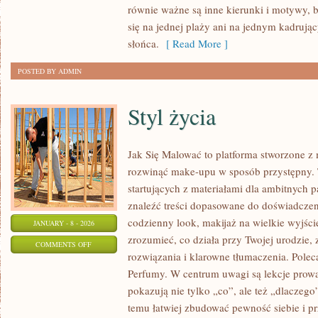
równie ważne są inne kierunki i motywy, b
się na jednej plaży ani na jednym kadrują
słońca.
[ Read More ]
POSTED BY ADMIN
Styl życia
Jak Się Malować to platforma stworzone z 
rozwinąć make-upu w sposób przystępny. T
startujących z materiałami dla ambitnych 
znaleźć treści dopasowane do doświadczen
codzienny look, makijaż na wielkie wyjście
JANUARY - 8 - 2026
zrozumieć, co działa przy Twojej urodzie, 
ON
COMMENTS OFF
rozwiązania i klarowne tłumaczenia. Polec
STYL
Perfumy. W centrum uwagi są lekcje prow
ŻYCIA
pokazują nie tylko „co”, ale też „dlaczego
temu łatwiej zbudować pewność siebie i pr