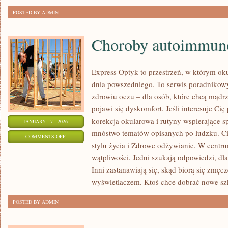
POSTED BY ADMIN
Choroby autoimmun
Express Optyk to przestrzeń, w którym oku
dnia powszedniego. To serwis poradnikow
zdrowiu oczu – dla osób, które chcą mądrz
pojawi się dyskomfort. Jeśli interesuje Cię 
korekcja okularowa i rutyny wspierające sp
JANUARY - 7 - 2026
mnóstwo tematów opisanych po ludzku. C
ON
COMMENTS OFF
stylu życia i Zdrowe odżywianie. W centrum
CHOROBY
wątpliwości. Jedni szukają odpowiedzi, dl
AUTOIMMUNOLOGICZNE
Inni zastanawiają się, skąd biorą się zmę
wyświetlaczem. Ktoś chce dobrać nowe szk
POSTED BY ADMIN