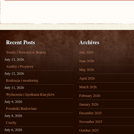
MALOWANIA
OLEJAMI:
PORADNIK
DLA
POCZĄTKUJĄCYCH
Recent Posts
Archives
Trendy i Nowości w Branży
July 2026
July 13, 2026
June 2026
Analizy i Prognozy
May 2026
July 12, 2026
April 2026
Realizacja i monitoring
March 2026
July 11, 2026
Wydarzenia i Spotkania Klasyków
February 2026
July 9, 2026
January 2026
Poradniki Budowlane
December 2025
July 8, 2026
November 2025
Czechy
July 6, 2026
October 2025