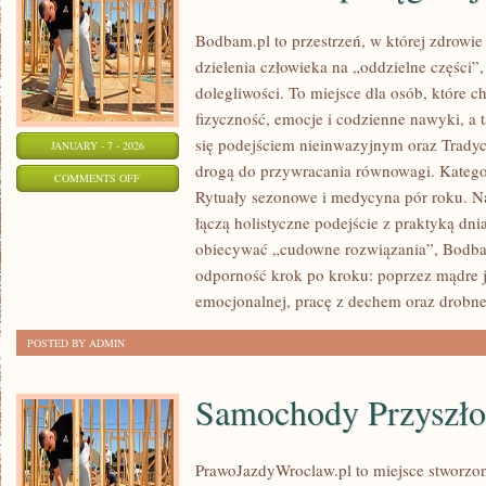
Bodbam.pl to przestrzeń, w której zdrowie 
dzielenia człowieka na „oddzielne części”,
dolegliwości. To miejsce dla osób, które c
fizyczność, emocje i codzienne nawyki, a ta
się podejściem nieinwazyjnym oraz Trady
JANUARY - 7 - 2026
drogą do przywracania równowagi. Kategor
ON
COMMENTS OFF
Rytuały sezonowe i medycyna pór roku. Na s
NATURALNA
łączą holistyczne podejście z praktyką dn
PIELĘGNACJA
obiecywać „cudowne rozwiązania”, Bodba
SKÓRY
odporność krok po kroku: poprzez mądre 
I
emocjonalnej, pracę z dechem oraz drobne
CIAŁA
POSTED BY ADMIN
Samochody Przyszło
PrawoJazdyWroclaw.pl to miejsce stworzon