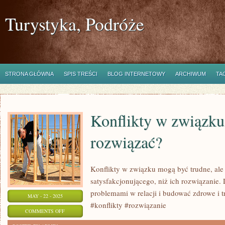
Turystyka, Podróże
STRONA GŁÓWNA
SPIS TREŚCI
BLOG INTERNETOWY
ARCHIWUM
TA
Konflikty w związku:
rozwiązać?
Konflikty w związku mogą być trudne, ale 
satysfakcjonującego, niż ich rozwiązanie. 
problemami w relacji i budować zdrowe i t
MAY - 22 - 2025
#konflikty #rozwiązanie
ON
COMMENTS OFF
KONFLIKTY