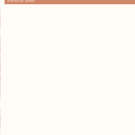
POSTED BY ADMIN
W
ZWIĄZKU:
JAK
JE
ROZWIĄZAĆ?