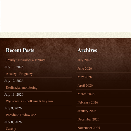
Recent Posts
Archives
Trendy i Nowości w Branży
July 2026
July 13, 2026
June 2026
Analizy i Prognozy
May 2026
July 12, 2026
April 2026
Realizacja i monitoring
March 2026
July 11, 2026
Wydarzenia i Spotkania Klasyków
February 2026
July 9, 2026
January 2026
Poradniki Budowlane
December 2025
July 8, 2026
November 2025
Czechy