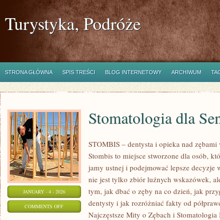
Turystyka, Podróże
STRONA GŁÓWNA
SPIS TREŚCI
BLOG INTERNETOWY
ARCHIWUM
TA
Stomatologia dla Se
STOMBIS – dentysta i opieka nad zębami 
Stombis to miejsce stworzone dla osób, kt
jamy ustnej i podejmować lepsze decyzje
nie jest tylko zbiór luźnych wskazówek, 
tym, jak dbać o zęby na co dzień, jak prz
JANUARY - 4 - 2026
dentysty i jak rozróżniać fakty od półpraw
ON
COMMENTS OFF
Najczęstsze Mity o Zębach i Stomatologia
STOMATOLOGIA