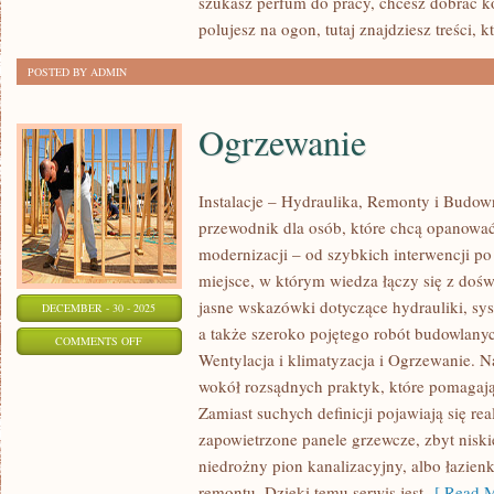
szukasz perfum do pracy, chcesz dobrać 
MAKIJAŻU
polujesz na ogon, tutaj znajdziesz treści, 
POSTED BY ADMIN
Ogrzewanie
Instalacje – Hydraulika, Remonty i Budo
przewodnik dla osób, które chcą opanować 
modernizacji – od szybkich interwencji p
miejsce, w którym wiedza łączy się z dośw
jasne wskazówki dotyczące hydrauliki, sy
DECEMBER - 30 - 2025
a także szeroko pojętego robót budowlanyc
ON
COMMENTS OFF
Wentylacja i klimatyzacja i Ogrzewanie. Na
OGRZEWANIE
wokół rozsądnych praktyk, które pomagaj
Zamiast suchych definicji pojawiają się rea
zapowietrzone panele grzewcze, zbyt niskie
niedrożny pion kanalizacyjny, albo łazie
remontu. Dzięki temu serwis jest
[ Read M