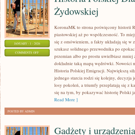
Żydowskiej
KoronaMK to strona poświęcony historii Rz
piastowskiej aż po współczesność. To miej
się z omówieniem, a fakty układają się w z
JANUARY - 1 - 2026
szukasz solidnego przewodnika po epokach
ON
COMMENTS OFF
przemian albo po prostu uwielbiasz mnie
HISTORIA
dokładnie taką mapą wędrówki. Nowości na
POLSKIEJ
Historia Polskiej Emigracji. Największą siłą
DIASPORY
jednego starcia rodzi się kolejny, decyzj
ŻYDOWSKIEJ
losy pokoleń, a triumfy przeplatają się z
się na tym, by pokazywać historię Polski 
Read More ]
POSTED BY ADMIN
Gadżety i urządzeni