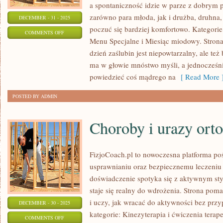
a spontaniczność idzie w parze z dobrym
zarówno para młoda, jak i drużba, druhna
DECEMBER - 31 - 2025
poczuć się bardziej komfortowo. Kategorie n
ON
COMMENTS OFF
Menu Specjalne i Miesiąc miodowy. Strona 
ŚLUB
dzień zaślubin jest niepowtarzalny, ale te
I
ma w głowie mnóstwo myśli, a jednocześni
WESELE
powiedzieć coś mądrego na
[ Read More 
POSTED BY ADMIN
Choroby i urazy ort
FizjoCoach.pl to nowoczesna platforma poś
usprawnianiu oraz bezpiecznemu leczeniu 
doświadczenie spotyka się z aktywnym style
staje się realny do wdrożenia. Strona po
i uczy, jak wracać do aktywności bez prz
DECEMBER - 30 - 2025
kategorie: Kinezyterapia i ćwiczenia terape
ON
COMMENTS OFF