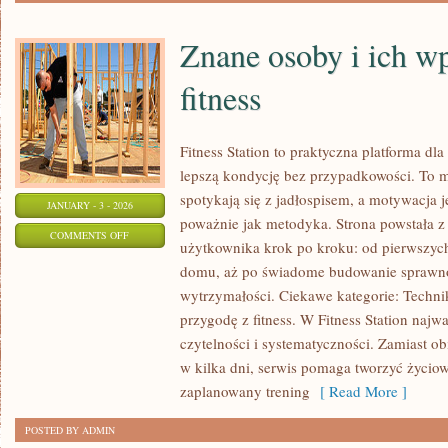
Znane osoby i ich w
fitness
Fitness Station to praktyczna platforma dl
lepszą kondycję bez przypadkowości. To m
spotykają się z jadłospisem, a motywacja j
JANUARY - 3 - 2026
poważnie jak metodyka. Strona powstała z
ON
COMMENTS OFF
użytkownika krok po kroku: od pierwszyc
ZNANE
domu, aż po świadome budowanie sprawno
OSOBY
wytrzymałości. Ciekawe kategorie: Techni
I
przygodę z fitness. W Fitness Station najwa
ICH
czytelności i systematyczności. Zamiast o
WPŁYW
w kilka dni, serwis pomaga tworzyć życio
NA
zaplanowany trening
[ Read More ]
ŚWIAT
POSTED BY ADMIN
FITNESS