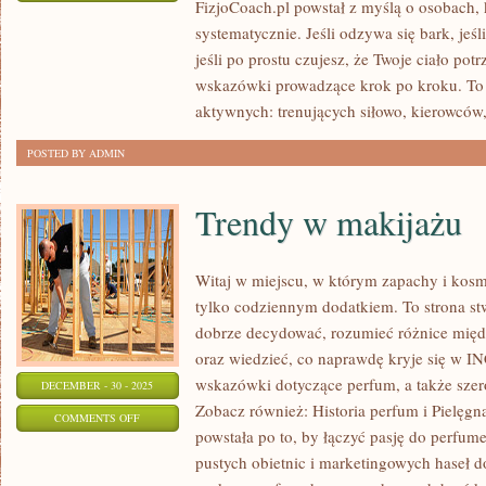
FizjoCoach.pl powstał z myślą o osobach, 
CHOROBY
systematycznie. Jeśli odzywa się bark, jeśl
I
jeśli po prostu czujesz, że Twoje ciało pot
URAZY
wskazówki prowadzące krok po kroku. To 
ORTOPEDYCZNE
aktywnych: trenujących siłowo, kierowców,
POSTED BY ADMIN
Trendy w makijażu
Witaj w miejscu, w którym zapachy i kosme
tylko codziennym dodatkiem. To strona st
dobrze decydować, rozumieć różnice mię
oraz wiedzieć, co naprawdę kryje się w INC
wskazówki dotyczące perfum, a także szer
DECEMBER - 30 - 2025
Zobacz również: Historia perfum i Pielęgna
ON
COMMENTS OFF
powstała po to, by łączyć pasję do perfumer
TRENDY
pustych obietnic i marketingowych haseł do
W