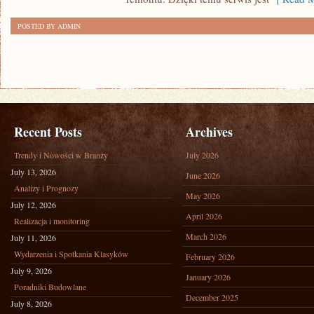
POSTED BY ADMIN
Recent Posts
Archives
Trendy i Nowości w Branży
July 2026
July 13, 2026
June 2026
Analizy i Prognozy
May 2026
July 12, 2026
April 2026
Realizacja i monitoring
March 2026
July 11, 2026
Wydarzenia i Spotkania Klasyków
February 2026
July 9, 2026
January 2026
Poradniki Budowlane
December 2025
July 8, 2026