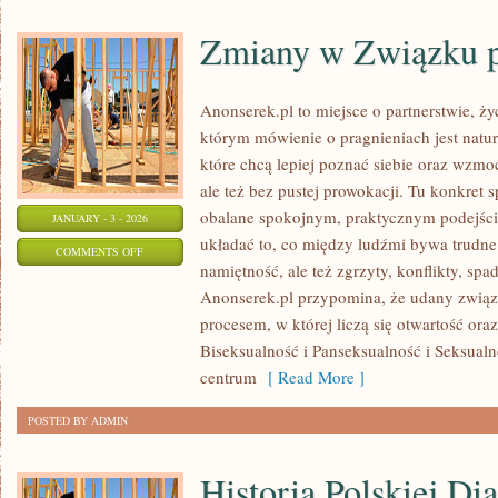
Zmiany w Związku p
Anonserek.pl to miejsce o partnerstwie, ży
którym mówienie o pragnieniach jest natur
które chcą lepiej poznać siebie oraz wzmo
ale też bez pustej prowokacji. Tu konkret s
obalane spokojnym, praktycznym podejści
JANUARY - 3 - 2026
układać to, co między ludźmi bywa trudne:
ON
COMMENTS OFF
namiętność, ale też zgrzyty, konflikty, spa
ZMIANY
Anonserek.pl przypomina, że udany związe
W
procesem, w której liczą się otwartość or
ZWIĄZKU
Biseksualność i Panseksualność i Seksua
PO
centrum
[ Read More ]
DZIECIACH
POSTED BY ADMIN
Historia Polskiej Di