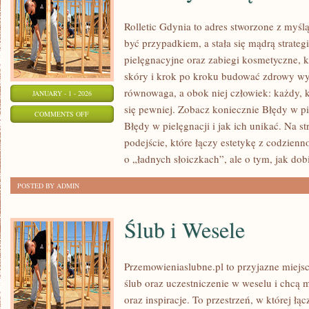
Rolletic Gdynia to adres stworzone z myśl
być przypadkiem, a stała się mądrą strateg
pielęgnacyjne oraz zabiegi kosmetyczne, 
skóry i krok po kroku budować zdrowy wyg
równowaga, a obok niej człowiek: każdy, k
JANUARY - 1 - 2026
się pewniej. Zobacz koniecznie Błędy w pie
ON
COMMENTS OFF
Błędy w pielęgnacji i jak ich unikać. Na st
GADŻETY
podejście, które łączy estetykę z codzienno
I
o „ładnych słoiczkach”, ale o tym, jak do
URZĄDZENIA
BEAUTY
POSTED BY ADMIN
Ślub i Wesele
Przemowieniaslubne.pl to przyjazne miejsc
ślub oraz uczestniczenie w weselu i chcą 
oraz inspiracje. To przestrzeń, w której łą