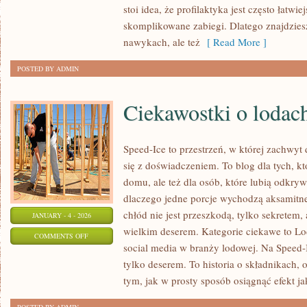
stoi idea, że profilaktyka jest często łatwie
DLA
skomplikowane zabiegi. Dlatego znajdziesz
SENIORÓW
nawykach, ale też
[ Read More ]
POSTED BY ADMIN
Ciekawostki o lodac
Speed-Ice to przestrzeń, w której zachwy
się z doświadczeniem. To blog dla tych, k
domu, ale też dla osób, które lubią odkry
dlaczego jedne porcje wychodzą aksamitne
chłód nie jest przeszkodą, tylko sekretem,
JANUARY - 4 - 2026
wielkim deserem. Kategorie ciekawe to Lod
ON
COMMENTS OFF
social media w branży lodowej. Na Speed-I
CIEKAWOSTKI
tylko deserem. To historia o składnikach, o
O
tym, jak w prosty sposób osiągnąć efekt ja
LODACH