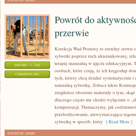
POSTED BY ADMIN
Powrót do aktywnośc
przerwie
Korekcja Wad Postawy to rzetelny serwis o
sylwetki poprzez ruch ukierunkowany, rehab
terapię manualną w ujęciu edukacyjnym. T
JANUARY - 3 - 2026
osobach, które czują, że ich kręgosłup dom
ON
COMMENTS OFF
tych, którzy chcą działać systematycznie 
POWRÓT
naturalną sylwetkę. Zobacz także Kontuzj
DO
znajdziesz obszerne materiały o tym, skąd 
AKTYWNOŚCI
dlaczego często nie chodzi wyłącznie o „zł
PO
kompensacji. Tłumaczymy, jak codziennoś
DŁUGIEJ
przebodźcowanie, niewystarczająca regen
PRZERWIE
sylwetkę w sposób, który
[ Read More ]
POSTED BY ADMIN