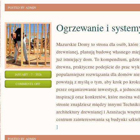
POSTED BY ADMIN
Ogrzewanie i system
Mazurskie Domy to strona dla osób, które
drewnianej, planują budowę własnego miej
już istniejący dom. To kompendium, gdzie
drewna, praktyczne podejście do prac wy
popularniejsze rozwiązania dla domów niez
JANUARY - 7 - 2026
powstają z myślą o tym, aby krok po krok
ON
COMMENTS OFF
przez organizowanie inwestycji, a jednocz
OGRZEWANIE
inspiracji oraz konkretów, które można w
I
stronie znajdziesz między innymi Technik
SYSTEMY
architektury drewnianej i Aranżacja wnę
GRZEWCZE
centrum zainteresowania są budynki szkiel
]
POSTED BY ADMIN