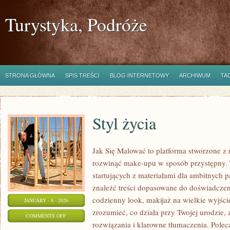
Turystyka, Podróże
STRONA GŁÓWNA
SPIS TREŚCI
BLOG INTERNETOWY
ARCHIWUM
TA
Styl życia
Jak Się Malować to platforma stworzone z 
rozwinąć make-upu w sposób przystępny. T
startujących z materiałami dla ambitnych 
znaleźć treści dopasowane do doświadczen
codzienny look, makijaż na wielkie wyjście
JANUARY - 8 - 2026
zrozumieć, co działa przy Twojej urodzie, 
ON
COMMENTS OFF
rozwiązania i klarowne tłumaczenia. Polec
STYL