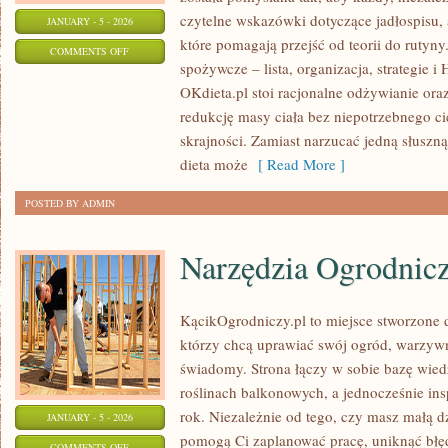
czytelne wskazówki dotyczące jadłospisu, a
JANUARY - 5 - 2026
które pomagają przejść od teorii do rutyn
ON
COMMENTS OFF
spożywcze – lista, organizacja, strategie 
DIETY
OKdieta.pl stoi racjonalne odżywianie oraz
redukcję masy ciała bez niepotrzebnego ci
skrajności. Zamiast narzucać jedną słuszną
dieta może
[ Read More ]
POSTED BY ADMIN
Narzędzia Ogrodnic
KącikOgrodniczy.pl to miejsce stworzone dl
którzy chcą uprawiać swój ogród, warzyw
świadomy. Strona łączy w sobie bazę wied
roślinach balkonowych, a jednocześnie insp
rok. Niezależnie od tego, czy masz małą dzi
JANUARY - 5 - 2026
pomogą Ci zaplanować pracę, uniknąć błęd
ON
COMMENTS OFF