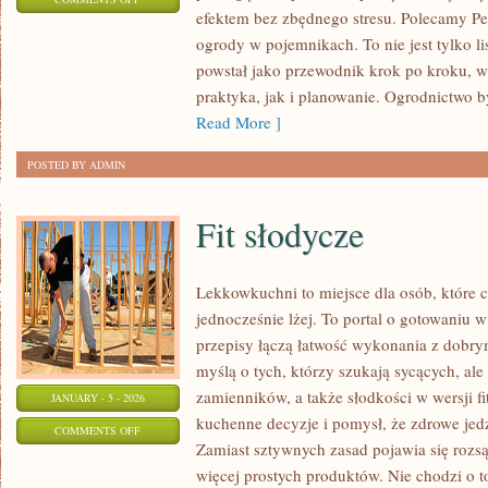
efektem bez zbędnego stresu. Polecamy Pe
NARZĘDZIA
ogrody w pojemnikach. To nie jest tylko li
OGRODNICZE
powstał jako przewodnik krok po kroku, w
praktyka, jak i planowanie. Ogrodnictwo by
Read More ]
POSTED BY ADMIN
Fit słodycze
Lekkowkuchni to miejsce dla osób, które c
jednocześnie lżej. To portal o gotowaniu 
przepisy łączą łatwość wykonania z dobry
myślą o tych, którzy szukają sycących, ale
zamienników, a także słodkości w wersji 
JANUARY - 5 - 2026
kuchenne decyzje i pomysł, że zdrowe je
ON
COMMENTS OFF
Zamiast sztywnych zasad pojawia się rozs
FIT
więcej prostych produktów. Nie chodzi o to
SŁODYCZE