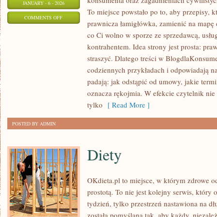
konsumenta oraz zagadnieniach cywilisty
JANUARY - 6 - 2026
To miejsce powstało po to, aby przepisy, k
ON
COMMENTS OFF
prawnicza łamigłówka, zamienić na mapę d
USŁUGI
co Ci wolno w sporze ze sprzedawcą, usłu
PUBLICZNE
kontrahentem. Idea strony jest prosta: pr
I
straszyć. Dlatego treści w BlogdlaKonsumen
OPŁATY
codziennych przykładach i odpowiadają na
LOKALNE
padają: jak odstąpić od umowy, jakie term
(PRĄD,
oznacza rękojmia. W efekcie czytelnik nie
WODA,
tylko
[ Read More ]
ŚMIECI)
POSTED BY ADMIN
Diety
OKdieta.pl to miejsce, w którym zdrowe o
prostotą. To nie jest kolejny serwis, który 
tydzień, tylko przestrzeń nastawiona na d
została pomyślana tak, aby każdy, niezależ