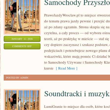
Samochody Przyszło
PrawoJazdyWroclaw.pl to miejsce stworzon
do tematu prawa jazdy pewnie i przejść dr
aż po zdany egzamin. Strona skupia się na
czytelna, a cały proces — od wyboru ośro
teorii, aż po praktykę w mieście — stał się
JANUARY - 6 - 2026
czy dopiero zaczynasz i szukasz podstaw, 
ON
COMMENTS OFF
podejściach i potrzebujesz nowego planu dz
SAMOCHODY
wskazówki, które mają pomóc Ci działać b
PRZYSZŁOŚCI
to Samochody Używane i Samochody Klasy
kursie
[ Read More ]
POSTED BY ADMIN
Soundtracki i muzyk
LumiGranie to miejsce dla osób, które koc