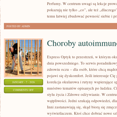
Perfumy. W centrum uwagi są lekcje prow
ŻYCIA
pokazują nie tylko „co”, ale też „dlaczego
temu łatwiej zbudować pewność siebie i pr
POSTED BY ADMIN
Choroby autoimmun
Express Optyk to przestrzeń, w którym oku
dnia powszedniego. To serwis poradnikow
zdrowiu oczu – dla osób, które chcą mądrz
pojawi się dyskomfort. Jeśli interesuje Cię 
korekcja okularowa i rutyny wspierające sp
JANUARY - 7 - 2026
mnóstwo tematów opisanych po ludzku. C
ON
COMMENTS OFF
stylu życia i Zdrowe odżywianie. W centrum
CHOROBY
wątpliwości. Jedni szukają odpowiedzi, dl
AUTOIMMUNOLOGICZNE
Inni zastanawiają się, skąd biorą się zmę
wyświetlaczem. Ktoś chce dobrać nowe szk