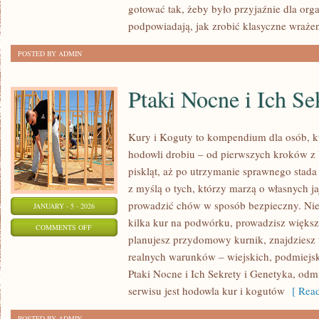
gotować tak, żeby było przyjaźnie dla org
podpowiadają, jak zrobić klasyczne wrażen
POSTED BY ADMIN
Ptaki Nocne i Ich Se
Kury i Koguty to kompendium dla osób, k
hodowli drobiu – od pierwszych kroków z
piskląt, aż po utrzymanie sprawnego stada 
z myślą o tych, którzy marzą o własnych ja
prowadzić chów w sposób bezpieczny. Niez
JANUARY - 5 - 2026
kilka kur na podwórku, prowadzisz większ
ON
COMMENTS OFF
planujesz przydomowy kurnik, znajdziesz 
PTAKI
realnych warunków – wiejskich, podmiejsk
NOCNE
Ptaki Nocne i Ich Sekrety i Genetyka, odm
I
serwisu jest hodowla kur i kogutów
[ Read
ICH
SEKRETY
POSTED BY ADMIN