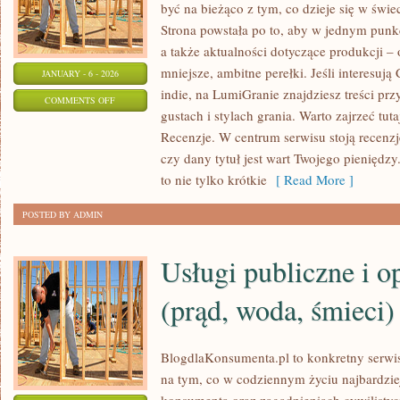
być na bieżąco z tym, co dzieje się w świe
Strona powstała po to, aby w jednym punkc
a także aktualności dotyczące produkcji –
mniejsze, ambitne perełki. Jeśli interesują
JANUARY - 6 - 2026
indie, na LumiGranie znajdziesz treści pr
ON
COMMENTS OFF
gustach i stylach grania. Warto zajrzeć tut
SOUNDTRACKI
Recenzje. W centrum serwisu stoją recenz
I
czy dany tytuł jest wart Twojego pieniędz
MUZYKA
to nie tylko krótkie
[ Read More ]
W
GRACH
POSTED BY ADMIN
Usługi publiczne i o
(prąd, woda, śmieci)
BlogdlaKonsumenta.pl to konkretny serwis
na tym, co w codziennym życiu najbardzie