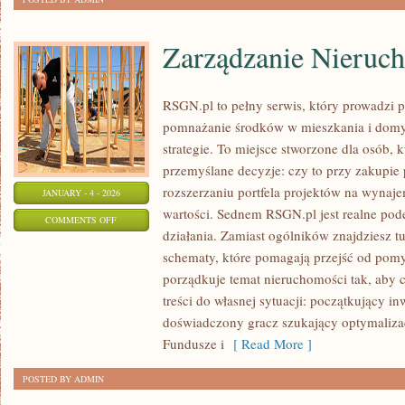
Zarządzanie Nieruc
RSGN.pl to pełny serwis, który prowadzi 
pomnażanie środków w mieszkania i dom
strategie. To miejsce stworzone dla osób,
przemyślane decyzje: czy to przy zakupie
rozszerzaniu portfela projektów na wynajem
JANUARY - 4 - 2026
wartości. Sednem RSGN.pl jest realne pod
ON
COMMENTS OFF
działania. Zamiast ogólników znajdziesz tu 
ZARZĄDZANIE
schematy, które pomagają przejść od pomys
NIERUCHOMOŚCIAMI
porządkuje temat nieruchomości tak, aby 
treści do własnej sytuacji: początkujący in
doświadczony gracz szukający optymalizac
Fundusze i
[ Read More ]
POSTED BY ADMIN