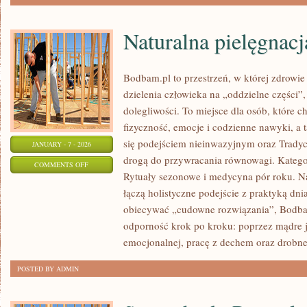
Naturalna pielęgnacja
Bodbam.pl to przestrzeń, w której zdrowie 
dzielenia człowieka na „oddzielne części”,
dolegliwości. To miejsce dla osób, które c
fizyczność, emocje i codzienne nawyki, a ta
się podejściem nieinwazyjnym oraz Trady
JANUARY - 7 - 2026
drogą do przywracania równowagi. Kategor
ON
COMMENTS OFF
Rytuały sezonowe i medycyna pór roku. Na s
NATURALNA
łączą holistyczne podejście z praktyką dn
PIELĘGNACJA
obiecywać „cudowne rozwiązania”, Bodba
SKÓRY
odporność krok po kroku: poprzez mądre 
I
emocjonalnej, pracę z dechem oraz drobne
CIAŁA
POSTED BY ADMIN