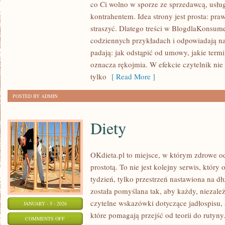
co Ci wolno w sporze ze sprzedawcą, usłu
PUBLICZNE
kontrahentem. Idea strony jest prosta: pr
I
straszyć. Dlatego treści w BlogdlaKonsumen
OPŁATY
codziennych przykładach i odpowiadają na
LOKALNE
padają: jak odstąpić od umowy, jakie term
(PRĄD,
oznacza rękojmia. W efekcie czytelnik nie
WODA,
tylko
[ Read More ]
ŚMIECI)
POSTED BY ADMIN
Diety
OKdieta.pl to miejsce, w którym zdrowe o
prostotą. To nie jest kolejny serwis, który 
tydzień, tylko przestrzeń nastawiona na d
została pomyślana tak, aby każdy, niezależ
czytelne wskazówki dotyczące jadłospisu, a
JANUARY - 5 - 2026
które pomagają przejść od teorii do rutyn
ON
COMMENTS OFF