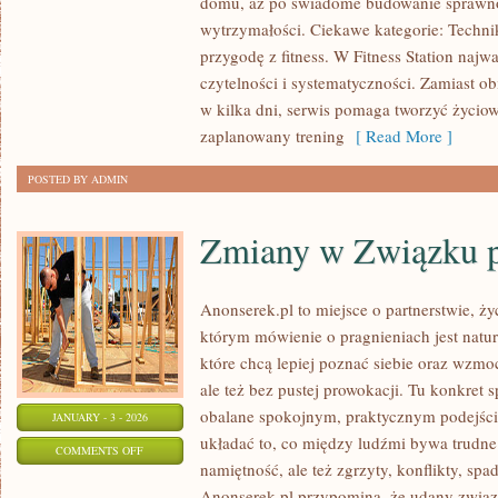
domu, aż po świadome budowanie sprawno
OSOBY
wytrzymałości. Ciekawe kategorie: Techni
I
przygodę z fitness. W Fitness Station najwa
ICH
czytelności i systematyczności. Zamiast o
WPŁYW
w kilka dni, serwis pomaga tworzyć życio
NA
zaplanowany trening
[ Read More ]
ŚWIAT
POSTED BY ADMIN
FITNESS
Zmiany w Związku p
Anonserek.pl to miejsce o partnerstwie, ży
którym mówienie o pragnieniach jest natur
które chcą lepiej poznać siebie oraz wzmo
ale też bez pustej prowokacji. Tu konkret s
obalane spokojnym, praktycznym podejści
JANUARY - 3 - 2026
układać to, co między ludźmi bywa trudne:
ON
COMMENTS OFF
namiętność, ale też zgrzyty, konflikty, spa
ZMIANY
Anonserek.pl przypomina, że udany związe