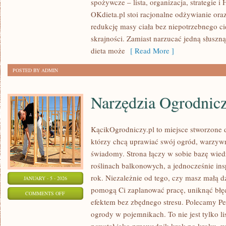
spożywcze – lista, organizacja, strategie 
DIETY
OKdieta.pl stoi racjonalne odżywianie oraz
redukcję masy ciała bez niepotrzebnego ci
skrajności. Zamiast narzucać jedną słuszną
dieta może
[ Read More ]
POSTED BY ADMIN
Narzędzia Ogrodnic
KącikOgrodniczy.pl to miejsce stworzone dl
którzy chcą uprawiać swój ogród, warzyw
świadomy. Strona łączy w sobie bazę wied
roślinach balkonowych, a jednocześnie insp
rok. Niezależnie od tego, czy masz małą dzi
JANUARY - 5 - 2026
pomogą Ci zaplanować pracę, uniknąć błęd
ON
COMMENTS OFF
efektem bez zbędnego stresu. Polecamy Pe
NARZĘDZIA
ogrody w pojemnikach. To nie jest tylko li
OGRODNICZE