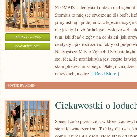
STOMBIS – dentysta i opieka nad zębami 
Stombis to miejsce stworzone dla osób, kt
jamy ustnej i podejmować lepsze decyzje
nie jest tylko zbiór luźnych wskazówek, 
tym, jak dbać o zęby na co dzień, jak prz
JANUARY - 4 - 2026
dentysty i jak rozróżniać fakty od półpraw
ON
COMMENTS OFF
Najczęstsze Mity o Zębach i Stomatologia
STOMATOLOGIA
stoi idea, że profilaktyka jest często łatwie
DLA
skomplikowane zabiegi. Dlatego znajdziesz
SENIORÓW
nawykach, ale też
[ Read More ]
POSTED BY ADMIN
Ciekawostki o lodac
Speed-Ice to przestrzeń, w której zachwy
się z doświadczeniem. To blog dla tych, k
domu, ale też dla osób, które lubią odkry