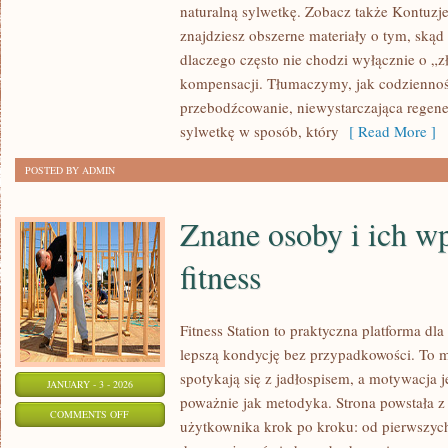
naturalną sylwetkę. Zobacz także Kontuzj
DO
znajdziesz obszerne materiały o tym, skąd 
AKTYWNOŚCI
dlaczego często nie chodzi wyłącznie o „zł
PO
kompensacji. Tłumaczymy, jak codziennoś
DŁUGIEJ
przebodźcowanie, niewystarczająca regen
PRZERWIE
sylwetkę w sposób, który
[ Read More ]
POSTED BY ADMIN
Znane osoby i ich w
fitness
Fitness Station to praktyczna platforma dl
lepszą kondycję bez przypadkowości. To m
spotykają się z jadłospisem, a motywacja j
JANUARY - 3 - 2026
poważnie jak metodyka. Strona powstała z
ON
COMMENTS OFF
użytkownika krok po kroku: od pierwszyc
ZNANE