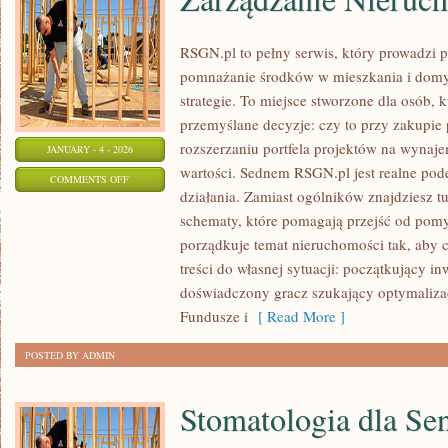
RSGN.pl to pełny serwis, który prowadzi 
pomnażanie środków w mieszkania i dom
strategie. To miejsce stworzone dla osób,
przemyślane decyzje: czy to przy zakupie
rozszerzaniu portfela projektów na wynajem
JANUARY - 4 - 2026
wartości. Sednem RSGN.pl jest realne pod
ON
COMMENTS OFF
działania. Zamiast ogólników znajdziesz tu 
ZARZĄDZANIE
schematy, które pomagają przejść od pomys
NIERUCHOMOŚCIAMI
porządkuje temat nieruchomości tak, aby 
treści do własnej sytuacji: początkujący in
doświadczony gracz szukający optymalizac
Fundusze i
[ Read More ]
POSTED BY ADMIN
Stomatologia dla Se