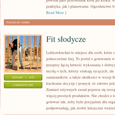
powstał jako przewodnik krok po kroku, w
praktyka, jak i planowanie. Ogrodnictwo by
Read More ]
POSTED BY ADMIN
Fit słodycze
Lekkowkuchni to miejsce dla osób, które c
jednocześnie lżej. To portal o gotowaniu 
przepisy łączą łatwość wykonania z dobry
myślą o tych, którzy szukają sycących, ale
zamienników, a także słodkości w wersji 
JANUARY - 5 - 2026
kuchenne decyzje i pomysł, że zdrowe je
ON
COMMENTS OFF
Zamiast sztywnych zasad pojawia się rozs
FIT
więcej prostych produktów. Nie chodzi o to
SŁODYCZE
gotować tak, żeby było przyjaźnie dla org
podpowiadają, jak zrobić klasyczne wrażen