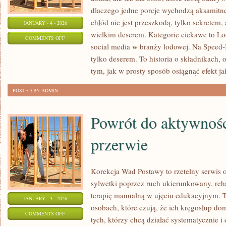
dlaczego jedne porcje wychodzą aksamitne
chłód nie jest przeszkodą, tylko sekretem,
JANUARY - 4 - 2026
wielkim deserem. Kategorie ciekawe to Lod
ON
COMMENTS OFF
social media w branży lodowej. Na Speed-I
CIEKAWOSTKI
tylko deserem. To historia o składnikach, o
O
tym, jak w prosty sposób osiągnąć efekt ja
LODACH
POSTED BY ADMIN
Powrót do aktywnośc
przerwie
Korekcja Wad Postawy to rzetelny serwis o
sylwetki poprzez ruch ukierunkowany, rehab
terapię manualną w ujęciu edukacyjnym. T
JANUARY - 3 - 2026
osobach, które czują, że ich kręgosłup dom
ON
COMMENTS OFF
tych, którzy chcą działać systematycznie 
POWRÓT