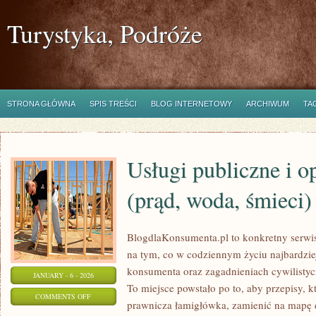
Turystyka, Podróże
STRONA GŁÓWNA
SPIS TREŚCI
BLOG INTERNETOWY
ARCHIWUM
TA
Usługi publiczne i o
(prąd, woda, śmieci)
BlogdlaKonsumenta.pl to konkretny serwis
na tym, co w codziennym życiu najbardzie
konsumenta oraz zagadnieniach cywilisty
JANUARY - 6 - 2026
To miejsce powstało po to, aby przepisy, k
ON
COMMENTS OFF
prawnicza łamigłówka, zamienić na mapę d
USŁUGI