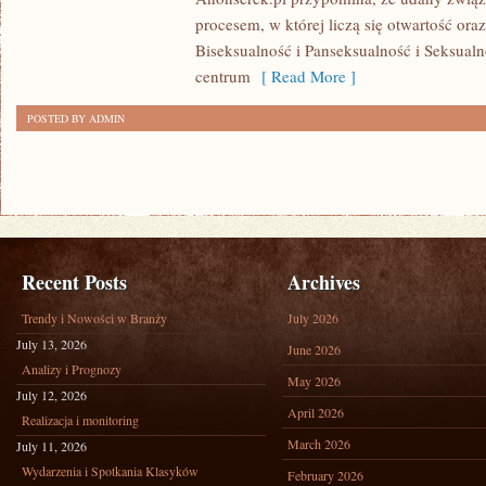
W
procesem, w której liczą się otwartość or
ZWIĄZKU
Biseksualność i Panseksualność i Seksua
PO
centrum
[ Read More ]
DZIECIACH
POSTED BY ADMIN
Recent Posts
Archives
Trendy i Nowości w Branży
July 2026
July 13, 2026
June 2026
Analizy i Prognozy
May 2026
July 12, 2026
April 2026
Realizacja i monitoring
March 2026
July 11, 2026
Wydarzenia i Spotkania Klasyków
February 2026