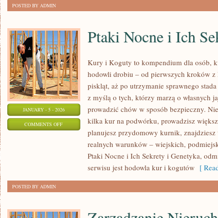
POSTED BY ADMIN
Ptaki Nocne i Ich Se
Kury i Koguty to kompendium dla osób, k
hodowli drobiu – od pierwszych kroków z
piskląt, aż po utrzymanie sprawnego stada 
z myślą o tych, którzy marzą o własnych ja
prowadzić chów w sposób bezpieczny. Niez
JANUARY - 5 - 2026
kilka kur na podwórku, prowadzisz większ
ON
COMMENTS OFF
planujesz przydomowy kurnik, znajdziesz 
PTAKI
realnych warunków – wiejskich, podmiejsk
NOCNE
Ptaki Nocne i Ich Sekrety i Genetyka, odm
I
serwisu jest hodowla kur i kogutów
[ Read
ICH
SEKRETY
POSTED BY ADMIN
Zarządzanie Nieruc