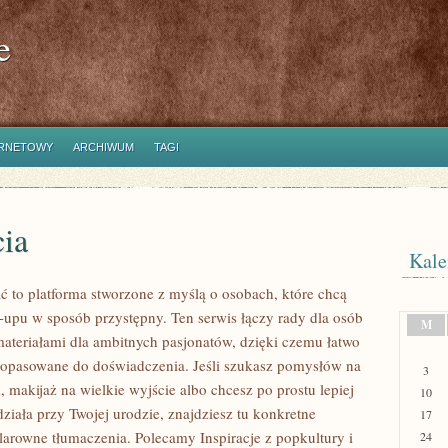
e
ERNETOWY
ARCHIWUM
TAGI
cia
Kale
ć to platforma stworzone z myślą o osobach, które chcą
upu w sposób przystępny. Ten serwis łączy rady dla osób
M
 materiałami dla ambitnych pasjonatów, dzięki czemu łatwo
 dopasowane do doświadczenia. Jeśli szukasz pomysłów na
3
 makijaż na wielkie wyjście albo chcesz po prostu lepiej
10
ziała przy Twojej urodzie, znajdziesz tu konkretne
17
klarowne tłumaczenia. Polecamy Inspiracje z popkultury i
24