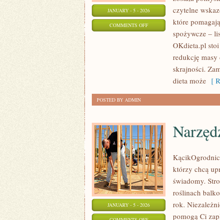
czytelne wskazó
JANUARY - 5 - 2026
które pomagają
ON
COMMENTS OFF
spożywcze – lis
DIETY
OKdieta.pl stoi
redukcję masy 
skrajności. Zam
dieta może
[ R
POSTED BY ADMIN
Narzęd
KącikOgrodniczy
którzy chcą up
świadomy. Stro
roślinach balko
rok. Niezależni
JANUARY - 5 - 2026
pomogą Ci zapl
ON
COMMENTS OFF