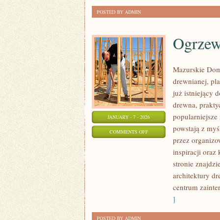
POSTED BY ADMIN
Ogrzew
Mazurskie Domy
drewnianej, pl
już istniejący
drewna, prakty
popularniejsze
JANUARY - 7 - 2026
powstają z myś
ON
COMMENTS OFF
przez organizo
OGRZEWANIE
inspiracji ora
I
stronie znajdz
SYSTEMY
architektury d
GRZEWCZE
centrum zainte
]
POSTED BY ADMIN