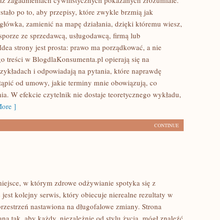
z zagadnieniach cywilistycznych pokazanych zrozumiale.
tało po to, aby przepisy, które zwykle brzmią jak
główka, zamienić na mapę działania, dzięki któremu wiesz,
sporze ze sprzedawcą, usługodawcą, firmą lub
Idea strony jest prosta: prawo ma porządkować, a nie
go treści w BlogdlaKonsumenta.pl opierają się na
zykładach i odpowiadają na pytania, które naprawdę
stąpić od umowy, jakie terminy mnie obowiązują, co
ia. W efekcie czytelnik nie dostaje teoretycznego wykładu,
ore ]
CONTINUE
miejsce, w którym zdrowe odżywianie spotyka się z
e jest kolejny serwis, który obiecuje nierealne rezultaty w
 przestrzeń nastawiona na długofalowe zmiany. Strona
na tak, aby każdy, niezależnie od stylu życia, mógł znaleźć