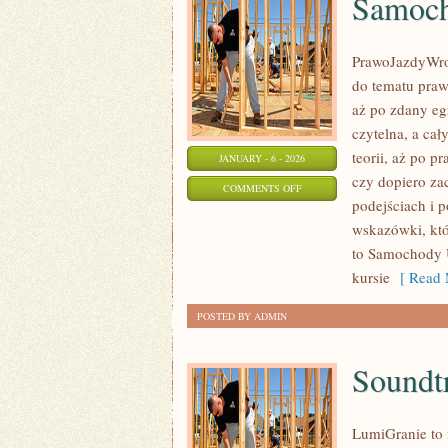
Samoch
PrawoJazdyWroc
do tematu praw
aż po zdany eg
czytelna, a ca
teorii, aż po p
JANUARY - 6 - 2026
czy dopiero za
ON
COMMENTS OFF
podejściach i p
SAMOCHODY
wskazówki, któ
PRZYSZŁOŚCI
to Samochody 
kursie
[ Read 
POSTED BY ADMIN
Soundt
LumiGranie to 