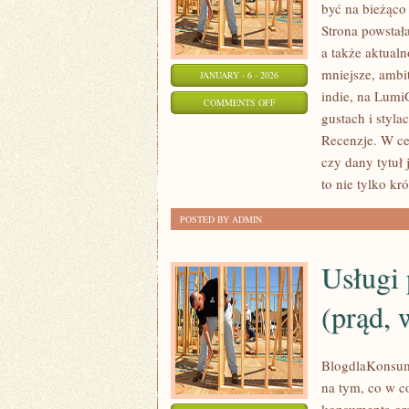
być na bieżąco 
Strona powstał
a także aktual
mniejsze, ambit
JANUARY - 6 - 2026
indie, na Lumi
ON
COMMENTS OFF
gustach i styla
SOUNDTRACKI
Recenzje. W ce
I
czy dany tytuł
MUZYKA
to nie tylko kró
W
GRACH
POSTED BY ADMIN
Usługi 
(prąd, 
BlogdlaKonsume
na tym, co w c