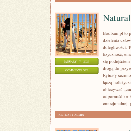
Natural
Bodbam.pl to pr
dzielenia człow
dolegliwości. T
fizyczność, emo
się podejściem
JANUARY - 7 - 2026
drogą do przyw
ON
COMMENTS OFF
Rytuały sezonow
NATURALNA
łączą holistyc
PIELĘGNACJA
obiecywać „cu
SKÓRY
odporność krok
I
emocjonalnej, 
CIAŁA
POSTED BY ADMIN