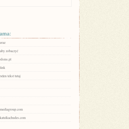
ama:
eraz
 aby zobaczyć
redsms.pl
link
ełen tekst tutaj
nbmediagroup.com
shkatulkachudes.com