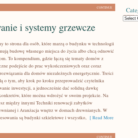
CONTINUE
Cate
Categories
anie i systemy grzewcze
 to strona dla osób, które marzą o budynku w technologii
anują budowę własnego miejsca do życia albo chcą odnowić
 dom. To kompendium, gdzie łączą się tematy domów z
czne podejście do prac wykończeniowych oraz coraz
 rozwiązania dla domów niezależnych energetycznie. Treści
lą o tym, aby krok po kroku przeprowadzić czytelnika
wanie inwestycji, a jednocześnie dać solidną dawkę
z konkretów, które można wdrożyć w swoim projekcie. Na
iesz między innymi Techniki renowacji zabytków
rewnianej i Aranżacja wnętrz w domach drewnianych. W
resowania są budynki szkieletowe i wszystko,
[ Read More
CONTINUE