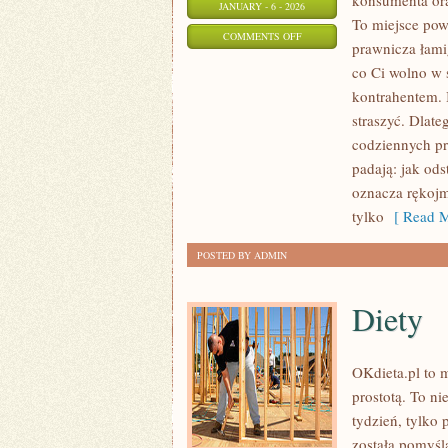
konsumenta ora
JANUARY - 6 - 2026
To miejsce pows
ON
COMMENTS OFF
prawnicza łami
USŁUGI
co Ci wolno w 
PUBLICZNE
kontrahentem. 
I
straszyć. Dlate
OPŁATY
codziennych pr
LOKALNE
padają: jak od
(PRĄD,
oznacza rękojm
WODA,
tylko
[ Read M
ŚMIECI)
POSTED BY ADMIN
Diety
OKdieta.pl to 
prostotą. To ni
tydzień, tylko
została pomyśla