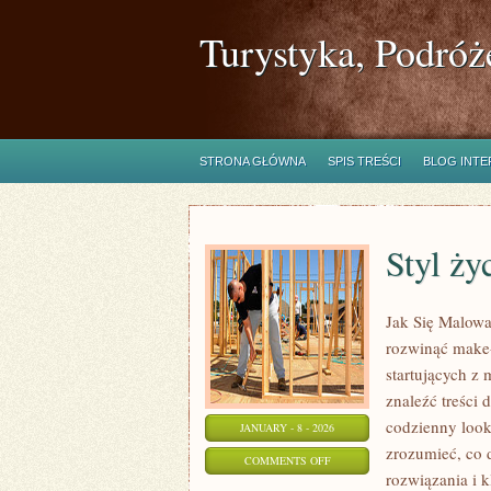
Turystyka, Podróż
STRONA GŁÓWNA
SPIS TREŚCI
BLOG INT
Styl ży
Jak Się Malowa
rozwinąć make-
startujących z
znaleźć treści
codzienny look,
JANUARY - 8 - 2026
zrozumieć, co d
ON
COMMENTS OFF
rozwiązania i 
STYL