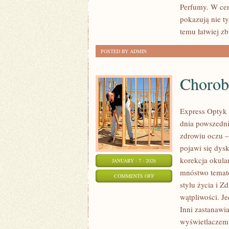
Perfumy. W cen
ŻYCIA
pokazują nie ty
temu łatwiej z
POSTED BY ADMIN
Chorob
Express Optyk 
dnia powszedni
zdrowiu oczu –
pojawi się dysk
korekcja okular
JANUARY - 7 - 2026
mnóstwo temat
ON
COMMENTS OFF
stylu życia i Z
CHOROBY
wątpliwości. J
AUTOIMMUNOLOGICZNE
Inni zastanawia
wyświetlaczem.