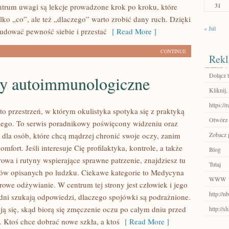
31
trum uwagi są lekcje prowadzone krok po kroku, które
lko „co”, ale też „dlaczego” warto zrobić dany ruch. Dzięki
« Jul
budować pewność siebie i przestać
[ Read More ]
CONTINUE
Rekl
Dołącz t
y autoimmunologiczne
Kliknij,
https://
to przestrzeń, w którym okulistyka spotyka się z praktyką
Otwórz 
ego. To serwis poradnikowy poświęcony widzeniu oraz
 dla osób, które chcą mądrzej chronić swoje oczy, zanim
Zobacz p
omfort. Jeśli interesuje Cię profilaktyka, kontrole, a także
Blog
owa i rutyny wspierające sprawne patrzenie, znajdziesz tu
Tutaj
ów opisanych po ludzku. Ciekawe kategorie to Medycyna
WWW
drowe odżywianie. W centrum tej strony jest człowiek i jego
http://
edni szukają odpowiedzi, dlaczego spojówki są podrażnione.
ją się, skąd biorą się zmęczenie oczu po całym dniu przed
http://
 Ktoś chce dobrać nowe szkła, a ktoś
[ Read More ]