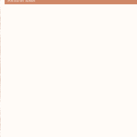
POSTED BY ADMIN
TRENDY
WŚRÓD
KAPELUSZY
TEJ
WIOSNY