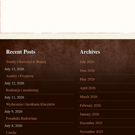
Recent Posts
Archives
Trendy i Nowości w Branży
July 2026
July 13, 2026
June 2026
Analizy i Prognozy
May 2026
July 12, 2026
April 2026
Realizacja i monitoring
March 2026
July 11, 2026
Wydarzenia i Spotkania Klasyków
February 2026
July 9, 2026
January 2026
Poradniki Budowlane
December 2025
July 8, 2026
November 2025
Czechy