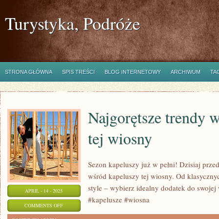
Turystyka, Podróże
STRONA GŁÓWNA
SPIS TREŚCI
BLOG INTERNETOWY
ARCHIWUM
TA
Najgorętsze trendy 
tej wiosny
Sezon kapeluszy już w pełni! Dzisiaj prze
wśród kapeluszy tej wiosny. Od klasyczn
style – wybierz idealny dodatek do swojej 
APRIL - 14 - 2025
#kapelusze #wiosna
ON
COMMENTS OFF
NAJGORĘTSZE