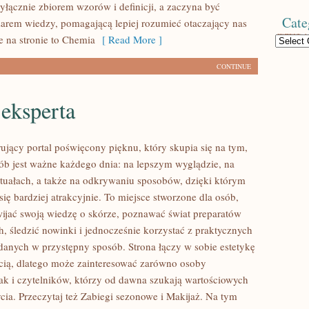
yłącznie zbiorem wzorów i definicji, a zaczyna być
Cate
rem wiedzy, pomagającą lepiej rozumieć otaczający nas
e na stronie to Chemia
[ Read More ]
Categories
CONTINUE
eksperta
rujący portal poświęcony pięknu, który skupia się na tym,
sób jest ważne każdego dnia: na lepszym wyglądzie, na
tuałach, a także na odkrywaniu sposobów, dzięki którym
ię bardziej atrakcyjnie. To miejsce stworzone dla osób,
wijać swoją wiedzę o skórze, poznawać świat preparatów
h, śledzić nowinki i jednocześnie korzystać z praktycznych
nych w przystępny sposób. Strona łączy w sobie estetykę
ścią, dlatego może zainteresować zarówno osoby
jak i czytelników, którzy od dawna szukają wartościowych
życia. Przeczytaj też Zabiegi sezonowe i Makijaż. Na tym