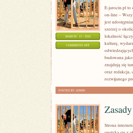
E-jarocin.pl t
on-line – Wszys
jest udostępnia
szerzej o okol
lokalność łączy
MARCH - 15 - 2026
kulturę, wydar
ON
COMMENTS OFF
odwiedzających.
TUREK
budowana jako 
znajdują się ta
oraz redakcja,
rozwijanego pr
POSTED BY ADMIN
Zasady
Strona interne
spotyka się z 