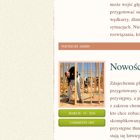
może wejść głęb
MORSKIE
przygotować si
wędkarzy, dlat
sytuacjach. Nie
rozwiązania, kt
POSTED BY ADMIN
Nowośc
Zdajechemie.pl
przygotowany 
przystępny, a j
z zakresu chemi
kto chce zobac
MARCH - 19 - 2026
skomplikowany.
ON
COMMENTS OFF
przystępne tłu
NOWOŚCI
stają się łatwi
I