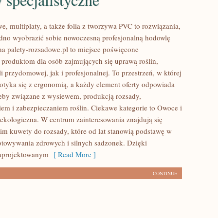
e, multiplaty, a także folia z tworzywa PVC to rozwiązania,
udno wyobrazić sobie nowoczesną profesjonalną hodowlę
na palety-rozsadowe.pl to miejsce poświęcone
produktom dla osób zajmujących się uprawą roślin,
 przydomowej, jak i profesjonalnej. To przestrzeń, w której
otyka się z ergonomią, a każdy element oferty odpowiada
zeby związane z wysiewem, produkcją rozsady,
m i zabezpieczaniem roślin. Ciekawe kategorie to Owoce i
ekologiczna. W centrum zainteresowania znajdują się
im kuwety do rozsady, które od lat stanowią podstawę w
otowywania zdrowych i silnych sadzonek. Dzięki
aprojektowanym
[ Read More ]
CONTINUE