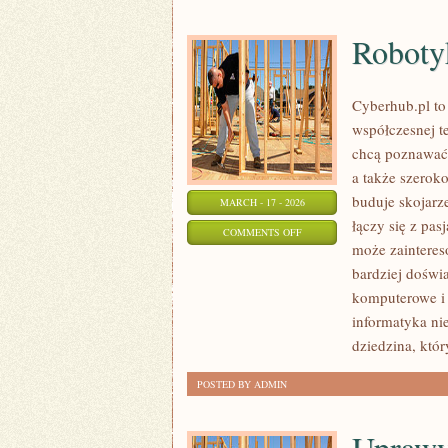
Roboty
Cyberhub.pl to
współczesnej te
chcą poznawać 
a także szerok
buduje skojarz
MARCH - 17 - 2026
łączy się z pa
ON
COMMENTS OFF
może zainteres
ROBOTYKA
bardziej doświ
I
komputerowe i
AUTOMATYKA
informatyka nie
dziedzina, któ
POSTED BY ADMIN
Uprawy 