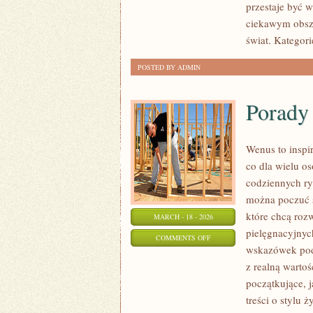
przestaje być w
CIEKAWOSTKI
ciekawym obsza
CHEMICZNE
świat. Kategori
POSTED BY ADMIN
Porady 
Wenus to inspi
co dla wielu o
codziennych ry
można poczuć s
które chcą roz
MARCH - 18 - 2026
pielęgnacyjnyc
ON
COMMENTS OFF
wskazówek poda
PORADY
z realną warto
EKSPERTA
początkujące, 
treści o stylu 