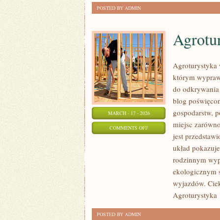
POSTED BY ADMIN
Agrotur
Agroturystyka w
którym wyprawa 
do odkrywania 
blog poświęco
gospodarstw, p
MARCH - 17 - 2026
miejsc zarówno
ON
COMMENTS OFF
jest przedstawi
AGROTURYSTYKA
układ pokazuje
A
rodzinnym wypo
DZIKIE
ekologicznym s
ZWIERZĘTA
wyjazdów. Ciek
Agroturystyka
POSTED BY ADMIN