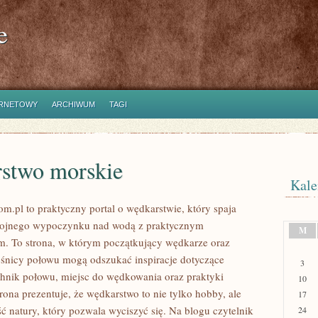
e
ERNETOWY
ARCHIWUM
TAGI
stwo morskie
Kale
m.pl to praktyczny portal o wędkarstwie, który spaja
kojnego wypoczynku nad wodą z praktycznym
M
. To strona, w którym początkujący wędkarze oraz
śnicy połowu mogą odszukać inspiracje dotyczące
3
chnik połowu, miejsc do wędkowania oraz praktyki
10
rona prezentuje, że wędkarstwo to nie tylko hobby, ale
17
ć natury, który pozwala wyciszyć się. Na blogu czytelnik
24