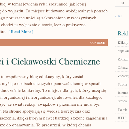
31
iej w temat łowienia ryb i zrozumieć, jak lepiej
ę do wyjazdu. To miejsce budowane wokół realnych potrzeb
« Jul
ego poruszane treści są zakorzenione w rzeczywistych
 chodzi tu wyłącznie o teorię, lecz o praktyczne
óre
[ Read More ]
Rekl
Kliknij,
CONTINUE
https:/
i i Ciekawostki Chemiczne
Zobacz w
Zobacz 
 to współczesny blog edukacyjny, który został
Zobacz p
z myślą o osobach chcących opanować chemię w sposób
Strona
ednocześnie konkretny. To miejsce dla tych, którzy uczą się
Internet
i organicznej i nieorganicznej, ale również dla każdego,
Strona
zyć, że świat reakcji, związków i przemian nie musi być
Serwis
 Na stronie spotykają się wiedza teoretyczna oraz
maczenia, dzięki którym nawet bardziej złożone zagadnienia
HTTP
ejsze do opanowania. To przestrzeń, w której chemia