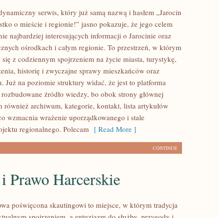
o dynamiczny serwis, który już samą nazwą i hasłem „Jarocin
tko o mieście i regionie!” jasno pokazuje, że jego celem
nie najbardziej interesujących informacji o Jarocinie oraz
icznych ośrodkach i całym regionie. To przestrzeń, w którym
 się z codziennym spojrzeniem na życie miasta, turystykę,
zenia, historię i zwyczajne sprawy mieszkańców oraz
 Już na poziomie struktury widać, że jest to platforma
rozbudowane źródło wiedzy, bo obok strony głównej
m również archiwum, kategorie, kontakt, lista artykułów
 co wzmacnia wrażenie uporządkowanego i stale
ojektu regionalnego. Polecam
[ Read More ]
CONTINUE
 i Prawo Harcerskie
towa poświęcona skautingowi to miejsce, w którym tradycja
aktualnym spojrzeniem, a entuzjazm do służby, przygody i