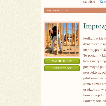
serwisie
[ Read
POSTED BY ADMIN
Imprezy
Podkarpackie P
dynamicznie ro
inspirującym ś
To portal, w kt
treści merytor
MARCH - 18 - 2026
postrzegać jako
ON
COMMENTS OFF
perspektyw, od
IMPREZY
pilotowaniem. 
I
sama nazwa str
POKAZY
osadzonym w re
LOTNICZE
konstrukcji lo
Podkarpacie od 