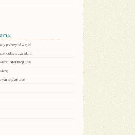
ama:
 aby przeczytać więcej
/muzykadlasmyka.edu.pl
ięcej informacji tutaj
więcej
ełen artykuł tutaj