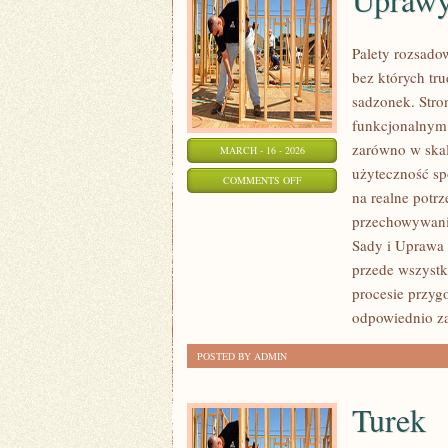
Palety rozsadow
bez których tr
sadzonek. Stro
funkcjonalnym 
zarówno w skali
MARCH - 16 - 2026
użyteczność sp
ON
COMMENTS OFF
na realne potr
UPRAWY
przechowywanie
SPECJALISTYCZNE
Sady i Uprawa 
przede wszystk
procesie przyg
odpowiednio z
POSTED BY ADMIN
Turek