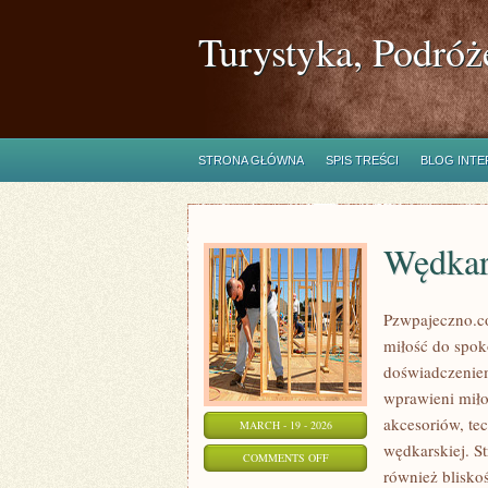
Turystyka, Podróż
STRONA GŁÓWNA
SPIS TREŚCI
BLOG INT
Wędkar
Pzwpajeczno.co
miłość do spo
doświadczeniem
wprawieni miło
akcesoriów, te
MARCH - 19 - 2026
wędkarskiej. St
ON
COMMENTS OFF
również bliskoś
WĘDKARSTWO