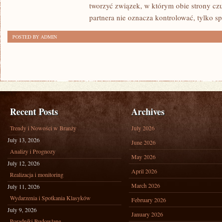
tworzyć związek, w którym obie strony cz
–
partnera nie oznacza kontrolować, tylko s
PORADNIK
POSTED BY ADMIN
Recent Posts
Archives
Trendy i Nowości w Branży
July 2026
July 13, 2026
June 2026
Analizy i Prognozy
May 2026
July 12, 2026
April 2026
Realizacja i monitoring
March 2026
July 11, 2026
Wydarzenia i Spotkania Klasyków
February 2026
July 9, 2026
January 2026
Poradniki Budowlane