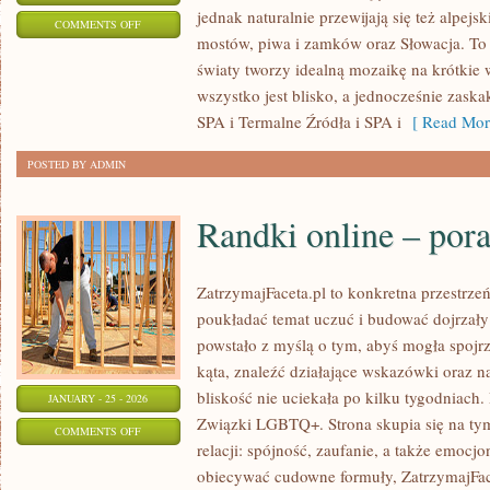
jednak naturalnie przewijają się też alpejsk
ON
COMMENTS OFF
mostów, piwa i zamków oraz Słowacja. To w
KUCHNIA
światy tworzy idealną mozaikę na krótkie 
I
wszystko jest blisko, a jednocześnie zask
WĘGIERSKIE
SPA i Termalne Źródła i SPA i
[ Read Mor
SPECJAŁY
POSTED BY ADMIN
Randki online – por
ZatrzymajFaceta.pl to konkretna przestrzeń
poukładać temat uczuć i budować dojrzały 
powstało z myślą o tym, abyś mogła spojr
kąta, znaleźć działające wskazówki oraz 
bliskość nie uciekała po kilku tygodniach.
JANUARY - 25 - 2026
Związki LGBTQ+. Strona skupia się na ty
ON
COMMENTS OFF
relacji: spójność, zaufanie, a także emocjo
RANDKI
obiecywać cudowne formuły, ZatrzymajFace
ONLINE