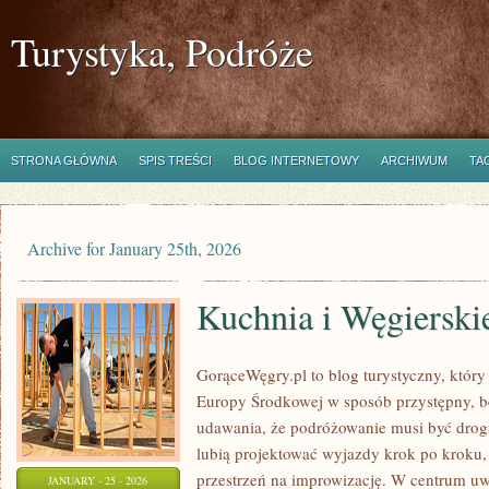
Turystyka, Podróże
STRONA GŁÓWNA
SPIS TREŚCI
BLOG INTERNETOWY
ARCHIWUM
TA
Archive for January 25th, 2026
Kuchnia i Węgierski
GorąceWęgry.pl to blog turystyczny, który
Europy Środkowej w sposób przystępny, b
udawania, że podróżowanie musi być drogie
lubią projektować wyjazdy krok po kroku, 
przestrzeń na improwizację. W centrum uwa
JANUARY - 25 - 2026