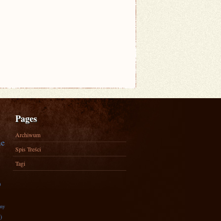
Pages
Archiwum
ne
Spis Treści
Tagi
)
zny
)