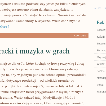
czynasz i szukasz podstaw, czy jesteś po kilku nieudanych
« Dec
Fe
otrzebujesz nowego planu działania, znajdziesz tu
re mają pomóc Ci działać bez chaosu. Nowości na portalu
Używane i Samochody Klasyczne. Wiele osób myśli o
Rekl
More ]
Zobacz p
CONTINUE
Kliknij,
Zobacz 
racki i muzyka w grach
Zobacz p
Uzyskaj
miejsce dla osób, które kochają cyfrową rozrywkę i chcą
WWW
z tym, co dzieje się w świecie elektronicznej zabawy.
Serwis
a po to, aby w jednym punkcie zebrać opinie, przewodniki,
http://l
ności dotyczące produkcji – od wielkich premier po
Portal
ne perełki. Jeśli interesują Cię zarówno hity AAA, jak i
Granie znajdziesz treści przygotowane z myślą o różnych
Witryna
ch grania. Warto zajrzeć tutaj: Modyfikacje i Mody i
ntrum serwisu stoją recenzje, które pomagają zrozumieć,