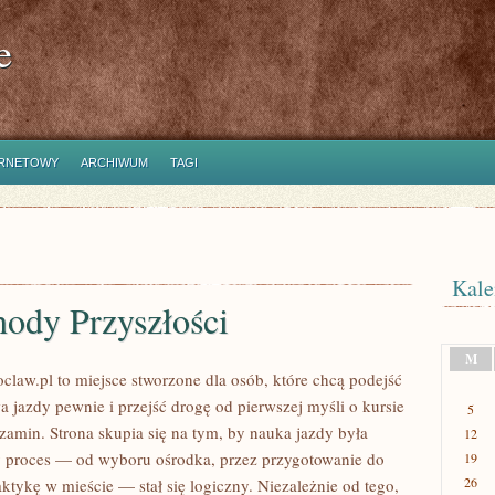
e
ERNETOWY
ARCHIWUM
TAGI
Kale
ody Przyszłości
M
law.pl to miejsce stworzone dla osób, które chcą podejść
a jazdy pewnie i przejść drogę od pierwszej myśli o kursie
5
zamin. Strona skupia się na tym, by nauka jazdy była
12
ły proces — od wyboru ośrodka, przez przygotowanie do
19
26
raktykę w mieście — stał się logiczny. Niezależnie od tego,