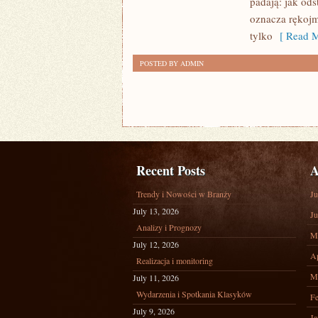
padają: jak od
(PRĄD,
oznacza rękojm
WODA,
tylko
[ Read M
ŚMIECI)
POSTED BY ADMIN
Recent Posts
A
Trendy i Nowości w Branży
Ju
July 13, 2026
Ju
Analizy i Prognozy
M
July 12, 2026
Ap
Realizacja i monitoring
M
July 11, 2026
Wydarzenia i Spotkania Klasyków
Fe
July 9, 2026
Ja