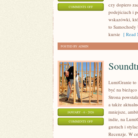
czy dopiero za
ON
COMMENTS OFF
podejściach i p
SAMOCHODY
wskazówki, któ
PRZYSZŁOŚCI
to Samochody 
kursie
[ Read 
POSTED BY ADMIN
Soundt
LumiGranie to 
być na bieżąco 
Strona powstał
a także aktual
mniejsze, ambit
JANUARY - 6 - 2026
indie, na Lumi
ON
COMMENTS OFF
gustach i styla
SOUNDTRACKI
Recenzje. W ce
I