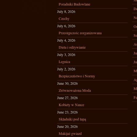
Poradniki Budowlane
D
July 8, 2026
N
Czechy
July 6, 2026
Oc
Przestępczośc zorganizowana
Se
July 4, 2026
A
Dieta i odżywianie
Ju
July 3, 2026
Legnica
Ju
July 2, 2026
M
Bezpieczeństwo i Normy
Ap
June 30, 2026
M
Zrównoważona Moda
Fe
June 27, 2026
Kobiety w Nauce
June 23, 2026
Składniki pod lupą
June 20, 2026
Makijaż gwiazd