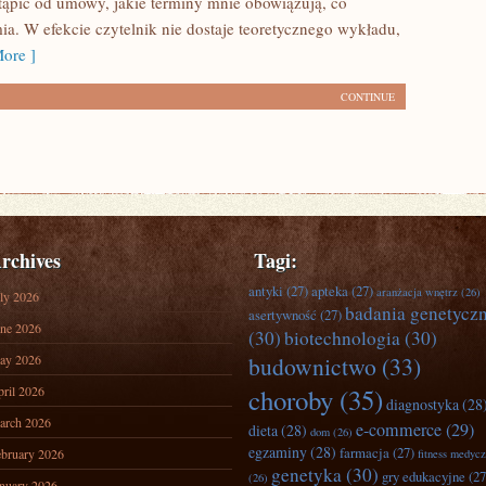
stąpić od umowy, jakie terminy mnie obowiązują, co
ia. W efekcie czytelnik nie dostaje teoretycznego wykładu,
ore ]
CONTINUE
rchives
Tagi:
antyki
(27)
apteka
(27)
aranżacja wnętrz
(26)
ly 2026
badania genetycz
asertywność
(27)
ne 2026
(30)
biotechnologia
(30)
ay 2026
budownictwo
(33)
ril 2026
choroby
(35)
diagnostyka
(28
arch 2026
e-commerce
(29)
dieta
(28)
dom
(26)
egzaminy
(28)
farmacja
(27)
bruary 2026
fitness medyc
genetyka
(30)
gry edukacyjne
(27
(26)
nuary 2026