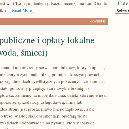
Cate
 jest wart Twojego pieniędzy. Każda recenzja na LumiGranie
tkie
[ Read More ]
Categories
CONTINUE
publiczne i opłaty lokalne
woda, śmieci)
nta.pl to konkretny serwis poradnikowy, który skupia się
odziennym życiu najbardziej potrafi zaskoczyć: prawach
z zagadnieniach cywilistycznych pokazanych zrozumiale.
tało po to, aby przepisy, które zwykle brzmią jak
główka, zamienić na mapę działania, dzięki któremu wiesz,
sporze ze sprzedawcą, usługodawcą, firmą lub
Idea strony jest prosta: prawo ma porządkować, a nie
go treści w BlogdlaKonsumenta.pl opierają się na
zykładach i odpowiadają na pytania, które naprawdę