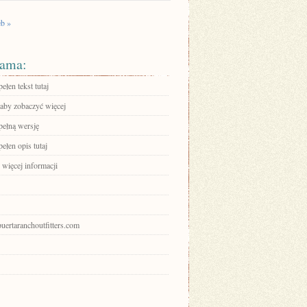
b »
ama:
ełen tekst tutaj
 aby zobaczyć więcej
pełną wersję
ełen opis tutaj
 więcej informacji
apuertaranchoutfitters.com