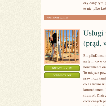
czy dany tytuł
MUZYKA
to nie tylko kró
W
GRACH
POSTED BY ADMIN
Usługi 
(prąd, 
BlogdlaKonsume
na tym, co w c
konsumenta ora
JANUARY - 6 - 2026
To miejsce pows
ON
COMMENTS OFF
prawnicza łami
USŁUGI
co Ci wolno w 
PUBLICZNE
kontrahentem. 
I
straszyć. Dlate
OPŁATY
codziennych pr
LOKALNE