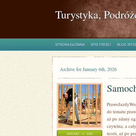
Turystyka, Podróż
STRONA GŁÓWNA
SPIS TREŚCI
BLOG INT
Archive for January 6th, 2026
Samoch
PrawoJazdyWroc
do tematu praw
aż po zdany eg
czytelna, a ca
teorii, aż po p
JANUARY - 6 - 2026