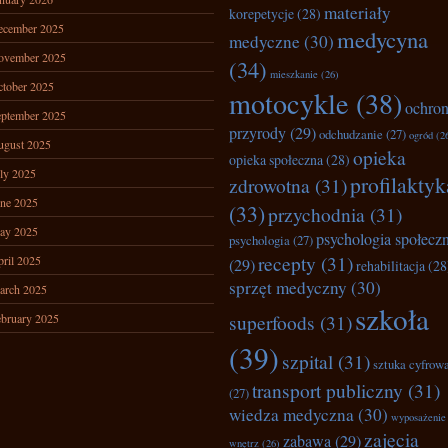
materiały
korepetycje
(28)
ecember 2025
medycyna
medyczne
(30)
ovember 2025
(34)
mieszkanie
(26)
tober 2025
motocykle
(38)
ochro
ptember 2025
przyrody
(29)
odchudzanie
(27)
ogród
(2
ugust 2025
opieka
opieka społeczna
(28)
ly 2025
profilaktyk
zdrowotna
(31)
ne 2025
(33)
przychodnia
(31)
ay 2025
psychologia społecz
psychologia
(27)
recepty
(31)
ril 2025
(29)
rehabilitacja
(28
sprzęt medyczny
(30)
arch 2025
szkoła
superfoods
(31)
bruary 2025
(39)
szpital
(31)
sztuka cyfrow
transport publiczny
(31)
(27)
wiedza medyczna
(30)
wyposażenie
zajęcia
zabawa
(29)
wnętrz
(26)