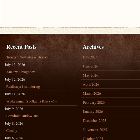
Recent Posts
Archives
Trendy i Nowości w Branży
July 2026
July 13, 2026
June 2026
Analizy i Prognozy
May 2026
July 12, 2026
April 2026
Realizacja i monitoring
March 2026
July 11, 2026
Wydarzenia i Spotkania Klasyków
February 2026
July 9, 2026
January 2026
Poradniki Budowlane
December 2025
July 8, 2026
November 2025
Czechy
July 6, 2026
October 2025