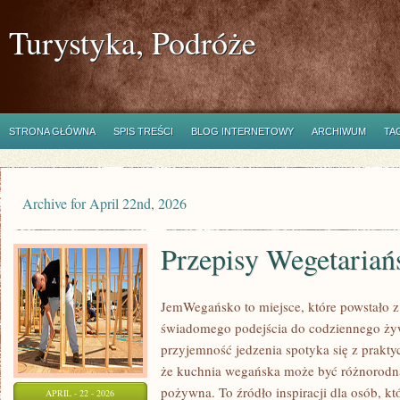
Turystyka, Podróże
STRONA GŁÓWNA
SPIS TREŚCI
BLOG INTERNETOWY
ARCHIWUM
TA
Archive for April 22nd, 2026
Przepisy Wegetariań
JemWegańsko to miejsce, które powstało z 
świadomego podejścia do codziennego żywi
przyjemność jedzenia spotyka się z prakty
że kuchnia wegańska może być różnorodna
pożywna. To źródło inspiracji dla osób, k
APRIL - 22 - 2026