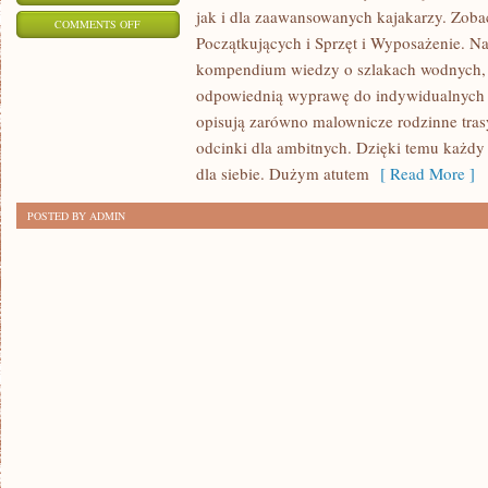
jak i dla zaawansowanych kajakarzy. Zoba
ON
COMMENTS OFF
Początkujących i Sprzęt i Wyposażenie. N
KAJAKI
kompendium wiedzy o szlakach wodnych, 
I
odpowiednią wyprawę do indywidualnych 
SPŁYWY
opisują zarówno malownicze rodzinne trasy
KAJAKOWE
odcinki dla ambitnych. Dzięki temu każdy
dla siebie. Dużym atutem
[ Read More ]
POSTED BY ADMIN