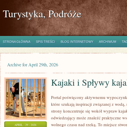
Turystyka, Podróże
STRONA GŁÓWNA
SPIS TREŚCI
BLOG INTERNETOWY
ARCHIWUM
TA
Archive for April 29th, 2026
Kajaki i Spływy kaj
Portal poświęcony aktywnemu wypoczynko
które szukają inspiracji związanej z wodą
strony koncentruje się wokół wypraw kaj
odwiedzający może znaleźć praktyczne ws
wolnego czasu nad rzeką. To miejsce stwo
APRIL - 29 - 2026