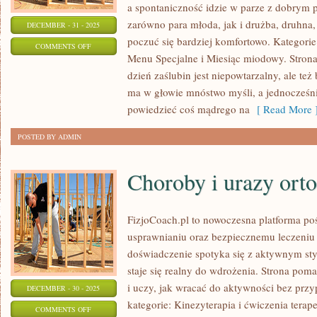
a spontaniczność idzie w parze z dobrym
zarówno para młoda, jak i drużba, druhna
DECEMBER - 31 - 2025
poczuć się bardziej komfortowo. Kategorie n
ON
COMMENTS OFF
Menu Specjalne i Miesiąc miodowy. Strona 
ŚLUB
dzień zaślubin jest niepowtarzalny, ale te
I
ma w głowie mnóstwo myśli, a jednocześni
WESELE
powiedzieć coś mądrego na
[ Read More 
POSTED BY ADMIN
Choroby i urazy ort
FizjoCoach.pl to nowoczesna platforma poś
usprawnianiu oraz bezpiecznemu leczeniu 
doświadczenie spotyka się z aktywnym style
staje się realny do wdrożenia. Strona po
i uczy, jak wracać do aktywności bez prz
DECEMBER - 30 - 2025
kategorie: Kinezyterapia i ćwiczenia terape
ON
COMMENTS OFF