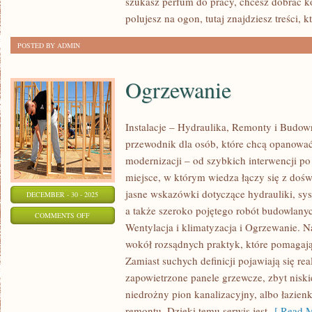
szukasz perfum do pracy, chcesz dobrać 
MAKIJAŻU
polujesz na ogon, tutaj znajdziesz treści, 
POSTED BY ADMIN
Ogrzewanie
Instalacje – Hydraulika, Remonty i Budo
przewodnik dla osób, które chcą opanować 
modernizacji – od szybkich interwencji p
miejsce, w którym wiedza łączy się z dośw
jasne wskazówki dotyczące hydrauliki, sy
DECEMBER - 30 - 2025
a także szeroko pojętego robót budowlanyc
ON
COMMENTS OFF
Wentylacja i klimatyzacja i Ogrzewanie. Na
OGRZEWANIE
wokół rozsądnych praktyk, które pomagaj
Zamiast suchych definicji pojawiają się rea
zapowietrzone panele grzewcze, zbyt niskie
niedrożny pion kanalizacyjny, albo łazie
remontu. Dzięki temu serwis jest
[ Read M