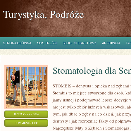
Turystyka, Podróże
STRONA GŁÓWNA
SPIS TREŚCI
BLOG INTERNETOWY
ARCHIWUM
TA
Stomatologia dla Se
STOMBIS – dentysta i opieka nad zębami 
Stombis to miejsce stworzone dla osób, kt
jamy ustnej i podejmować lepsze decyzje
nie jest tylko zbiór luźnych wskazówek, 
tym, jak dbać o zęby na co dzień, jak prz
JANUARY - 4 - 2026
dentysty i jak rozróżniać fakty od półpraw
ON
COMMENTS OFF
Najczęstsze Mity o Zębach i Stomatologia
STOMATOLOGIA