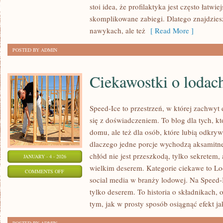
stoi idea, że profilaktyka jest często łatwie
DLA
skomplikowane zabiegi. Dlatego znajdziesz
SENIORÓW
nawykach, ale też
[ Read More ]
POSTED BY ADMIN
Ciekawostki o lodac
Speed-Ice to przestrzeń, w której zachwy
się z doświadczeniem. To blog dla tych, k
domu, ale też dla osób, które lubią odkry
dlaczego jedne porcje wychodzą aksamitne
chłód nie jest przeszkodą, tylko sekretem,
JANUARY - 4 - 2026
wielkim deserem. Kategorie ciekawe to Lod
ON
COMMENTS OFF
social media w branży lodowej. Na Speed-I
CIEKAWOSTKI
tylko deserem. To historia o składnikach, o
O
tym, jak w prosty sposób osiągnąć efekt ja
LODACH