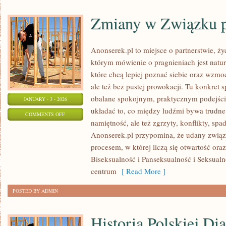
Zmiany w Związku p
Anonserek.pl to miejsce o partnerstwie, ży
którym mówienie o pragnieniach jest natur
które chcą lepiej poznać siebie oraz wzmo
ale też bez pustej prowokacji. Tu konkret s
obalane spokojnym, praktycznym podejści
JANUARY - 3 - 2026
układać to, co między ludźmi bywa trudne:
ON
COMMENTS OFF
namiętność, ale też zgrzyty, konflikty, spa
ZMIANY
Anonserek.pl przypomina, że udany związe
W
procesem, w której liczą się otwartość or
ZWIĄZKU
Biseksualność i Panseksualność i Seksua
PO
centrum
[ Read More ]
DZIECIACH
POSTED BY ADMIN
Historia Polskiej Di