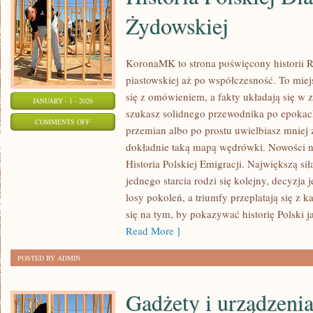
Żydowskiej
KoronaMK to strona poświęcony historii Rz
piastowskiej aż po współczesność. To miej
się z omówieniem, a fakty układają się w z
JANUARY - 1 - 2026
szukasz solidnego przewodnika po epokach
ON
COMMENTS OFF
przemian albo po prostu uwielbiasz mnie
HISTORIA
dokładnie taką mapą wędrówki. Nowości na
POLSKIEJ
Historia Polskiej Emigracji. Największą siłą
DIASPORY
jednego starcia rodzi się kolejny, decyzj
ŻYDOWSKIEJ
losy pokoleń, a triumfy przeplatają się z
się na tym, by pokazywać historię Polski 
Read More ]
POSTED BY ADMIN
Gadżety i urządzeni