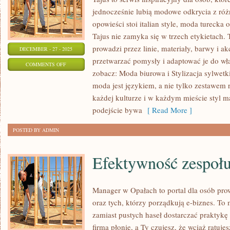
jednocześnie lubią modowe odkrycia z różn
opowieści stoi italian style, moda turecka 
Tajus nie zamyka się w trzech etykietach.
prowadzi przez linie, materiały, barwy i a
DECEMBER - 27 - 2025
przetwarzać pomysły i adaptować je do wł
ON
COMMENTS OFF
zobacz: Moda biurowa i Stylizacja sylwetki
MODA
moda jest językiem, a nie tylko zestawem
SPORTOWA
każdej kulturze i w każdym mieście styl m
I
podejście bywa
[ Read More ]
ATHLEISURE
POSTED BY ADMIN
Efektywność zespoł
Manager w Opałach to portal dla osób pr
oraz tych, którzy porządkują e-biznes. To 
zamiast pustych haseł dostarczać praktykę 
firma płonie, a Ty czujesz, że wciąż ratuje