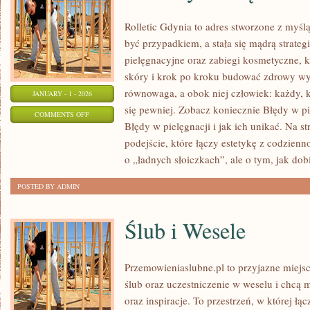
Rolletic Gdynia to adres stworzone z myśl
być przypadkiem, a stała się mądrą strateg
pielęgnacyjne oraz zabiegi kosmetyczne, 
skóry i krok po kroku budować zdrowy wyg
równowaga, a obok niej człowiek: każdy, k
JANUARY - 1 - 2026
się pewniej. Zobacz koniecznie Błędy w pie
ON
COMMENTS OFF
Błędy w pielęgnacji i jak ich unikać. Na st
GADŻETY
podejście, które łączy estetykę z codzienno
I
o „ładnych słoiczkach”, ale o tym, jak do
URZĄDZENIA
BEAUTY
POSTED BY ADMIN
Ślub i Wesele
Przemowieniaslubne.pl to przyjazne miejsc
ślub oraz uczestniczenie w weselu i chcą 
oraz inspiracje. To przestrzeń, w której łą