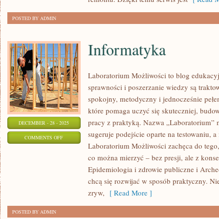
POSTED BY ADMIN
Informatyka
Laboratorium Możliwości to blog edukacy
sprawności i poszerzanie wiedzy są trakt
spokojny, metodyczny i jednocześnie pełen
które pomaga uczyć się skuteczniej, budow
pracy z praktyką. Nazwa „Laboratorium” n
DECEMBER - 28 - 2025
sugeruje podejście oparte na testowaniu, a
ON
COMMENTS OFF
Laboratorium Możliwości zachęca do tego,
INFORMATYKA
co można mierzyć – bez presji, ale z kons
Epidemiologia i zdrowie publiczne i Archeo
chcą się rozwijać w sposób praktyczny. Ni
zryw,
[ Read More ]
POSTED BY ADMIN