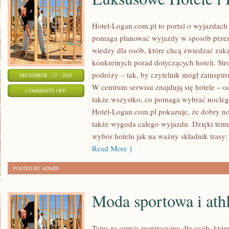
Hotel-Logan.com.pl to portal o wyjazdach
pomaga planować wyjazdy w sposób prze
wiedzy dla osób, które chcą zwiedzać zaką
konkretnych porad dotyczących hoteli. Str
podróży – tak, by czytelnik mógł zainspir
DECEMBER - 27 - 2025
W centrum serwisu znajdują się hotele – o
ON
COMMENTS OFF
także wszystko, co pomaga wybrać nocle
LUKSUSOWE
Hotel-Logan.com.pl pokazuje, że dobry noc
HOTELE
także wygoda całego wyjazdu. Dzięki temu 
I
wybór hotelu jak na ważny składnik trasy:
BOUTIQUE
Read More ]
SPA
POSTED BY ADMIN
Moda sportowa i athl
Tajus to serwis inspiracyjny dla osób, któr