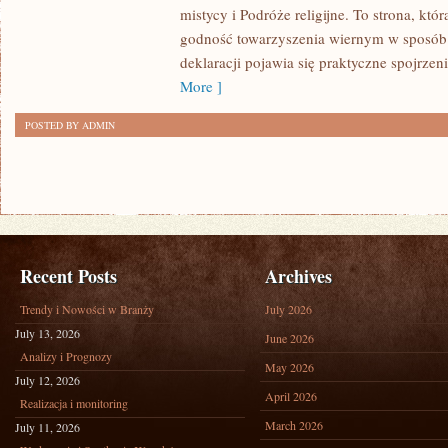
mistycy i Podróże religijne. To strona, kt
W
godność towarzyszenia wiernym w sposób p
POPKULTURZE
deklaracji pojawia się praktyczne spojrzeni
More ]
POSTED BY ADMIN
Recent Posts
Archives
Trendy i Nowości w Branży
July 2026
July 13, 2026
June 2026
Analizy i Prognozy
May 2026
July 12, 2026
April 2026
Realizacja i monitoring
March 2026
July 11, 2026