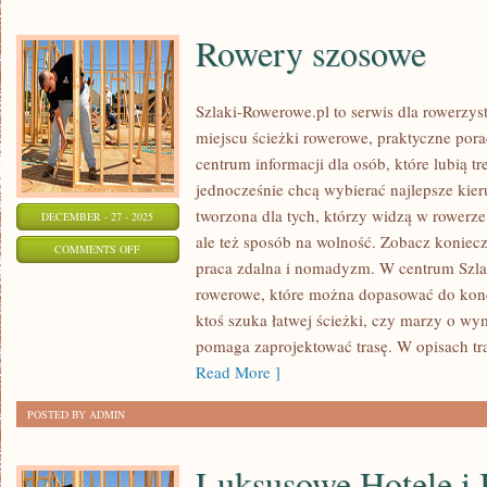
Rowery szosowe
Szlaki-Rowerowe.pl to serwis dla rowerzys
miejscu ścieżki rowerowe, praktyczne pora
centrum informacji dla osób, które lubią 
jednocześnie chcą wybierać najlepsze kieru
tworzona dla tych, którzy widzą w rowerze 
DECEMBER - 27 - 2025
ale też sposób na wolność. Zobacz konie
ON
COMMENTS OFF
praca zdalna i nomadyzm. W centrum Szla
ROWERY
rowerowe, które można dopasować do kondy
SZOSOWE
ktoś szuka łatwej ścieżki, czy marzy o wy
pomaga zaprojektować trasę. W opisach tras
Read More ]
POSTED BY ADMIN
Luksusowe Hotele i