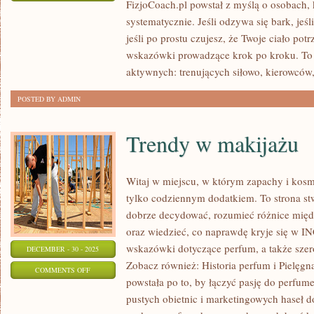
FizjoCoach.pl powstał z myślą o osobach, 
CHOROBY
systematycznie. Jeśli odzywa się bark, jeśl
I
jeśli po prostu czujesz, że Twoje ciało pot
URAZY
wskazówki prowadzące krok po kroku. To 
ORTOPEDYCZNE
aktywnych: trenujących siłowo, kierowców,
POSTED BY ADMIN
Trendy w makijażu
Witaj w miejscu, w którym zapachy i kosme
tylko codziennym dodatkiem. To strona st
dobrze decydować, rozumieć różnice mię
oraz wiedzieć, co naprawdę kryje się w INC
wskazówki dotyczące perfum, a także szer
DECEMBER - 30 - 2025
Zobacz również: Historia perfum i Pielęgna
ON
COMMENTS OFF
powstała po to, by łączyć pasję do perfumer
TRENDY
pustych obietnic i marketingowych haseł do
W