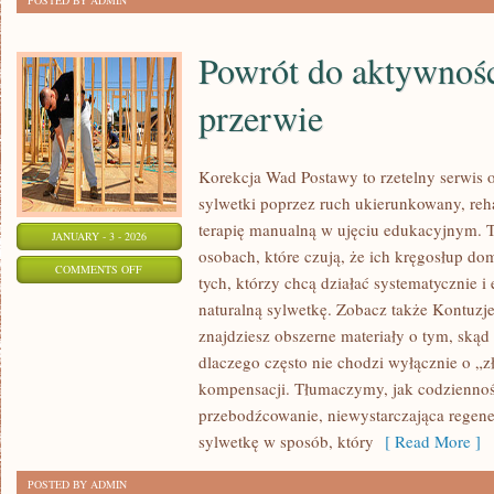
POSTED BY ADMIN
Powrót do aktywnośc
przerwie
Korekcja Wad Postawy to rzetelny serwis o
sylwetki poprzez ruch ukierunkowany, rehab
terapię manualną w ujęciu edukacyjnym. T
JANUARY - 3 - 2026
osobach, które czują, że ich kręgosłup dom
ON
COMMENTS OFF
tych, którzy chcą działać systematycznie 
POWRÓT
naturalną sylwetkę. Zobacz także Kontuzj
DO
znajdziesz obszerne materiały o tym, skąd 
AKTYWNOŚCI
dlaczego często nie chodzi wyłącznie o „zł
PO
kompensacji. Tłumaczymy, jak codziennoś
DŁUGIEJ
przebodźcowanie, niewystarczająca regen
PRZERWIE
sylwetkę w sposób, który
[ Read More ]
POSTED BY ADMIN