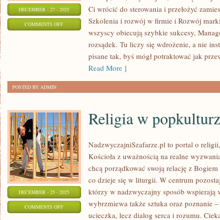
Ci wrócić do sterowania i przełożyć zamie
DECEMBER - 27 - 2025
Szkolenia i rozwój w firmie i Rozwój mark
ON
COMMENTS OFF
wszyscy obiecują szybkie sukcesy, Manag
EFEKTYWNOŚĆ
rozsądek. Tu liczy się wdrożenie, a nie in
ZESPOŁU
pisane tak, byś mógł potraktować jak prz
Read More ]
POSTED BY ADMIN
Religia w popkultur
NadzwyczajniSzafarze.pl to portal o religii
Kościoła z uważnością na realne wyzwania.
chcą porządkować swoją relację z Bogiem 
co dzieje się w liturgii. W centrum pozosta
którzy w nadzwyczajny sposób wspierają w
DECEMBER - 25 - 2025
wybrzmiewa także sztuka oraz poznanie – b
ON
COMMENTS OFF
ucieczka, lecz dialog serca i rozumu. Ciek
RELIGIA