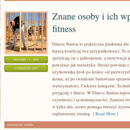
Znane osoby i ich w
fitness
Fitness Station to praktyczna platforma dl
lepszą kondycję bez przypadkowości. To m
spotykają się z jadłospisem, a motywacja j
JANUARY - 3 - 2026
poważnie jak metodyka. Strona powstała z
ON
COMMENTS OFF
użytkownika krok po kroku: od pierwszyc
ZNANE
domu, aż po świadome budowanie sprawno
OSOBY
wytrzymałości. Ciekawe kategorie: Techni
I
przygodę z fitness. W Fitness Station najwa
ICH
czytelności i systematyczności. Zamiast o
WPŁYW
w kilka dni, serwis pomaga tworzyć życio
NA
zaplanowany trening
[ Read More ]
ŚWIAT
POSTED BY ADMIN
FITNESS