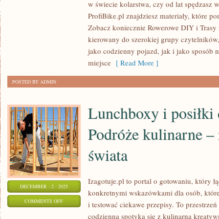
w świecie kolarstwa, czy od lat spędzasz 
ROWEROWY
ProfiBike.pl znajdziesz materiały, które 
I
Zobacz koniecznie Rowerowe DIY i Trasy r
FITNESS
kierowany do szerokiej grupy czytelników,
I
jako codzienny pojazd, jak i jako sposób n
ROWERY
miejsce
[ Read More ]
MIEJSKIE
POSTED BY ADMIN
Lunchboxy i posiłki 
Podróże kulinarne – 
świata
Izagotuje.pl to portal o gotowaniu, który 
DECEMBER - 2 - 2025
konkretnymi wskazówkami dla osób, które
ON
COMMENTS OFF
i testować ciekawe przepisy. To przestrze
LUNCHBOXY
codzienna spotyka się z kulinarna kreatywn