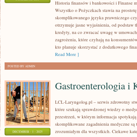
Historia finansów i bankowości i Finanse m
LOKATY
Wszystko o Pożyczkach stawia na prostotę 
I
skomplikowanego języka prawniczego cz
KONTA
otrzymuje jasne wyjaśnienia, od podstaw t
OSZCZĘDNOŚCIOWE
kredyty, na co zwracać uwagę w umowach,
I
zagrożenia, które czyhają na konsumentó
INWESTOWANIE
kto planuje skorzystać z dodatkowego fina
W
Read More ]
AKCJE
POSTED BY ADMIN
Gastroenterologia i 
LCL-Laryngolog.pl – serwis zdrowotny stw
które szukają sprawdzonej wiedzy o medyc
przestrzeń, w którym informacja spotykają 
skomplikowane zagadnienia medyczne są 
zrozumiałym dla wszystkich. Ciekawe kateg
DECEMBER - 1 - 2025