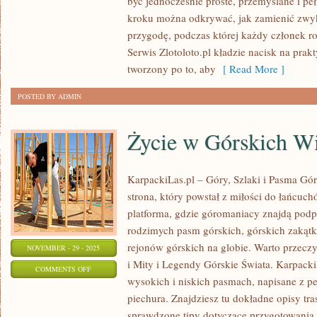
być jednocześnie proste, przemyślane i peł
POMYSŁ
kroku można odkrywać, jak zamienić zwy
NA
przygodę, podczas której każdy członek r
WEEKEND
Serwis Zlotoloto.pl kładzie nacisk na prakt
I
tworzony po to, aby
[ Read More ]
DANIA
POSTED BY ADMIN
Życie w Górskich W
KarpackiLas.pl – Góry, Szlaki i Pasma Górs
strona, który powstał z miłości do łańcuc
platforma, gdzie góromaniacy znajdą pod
rodzimych pasm górskich, górskich zakąt
rejonów górskich na globie. Warto przecz
NOVEMBER - 29 - 2025
i Mity i Legendy Górskie Świata. Karpacki
ON
COMMENTS OFF
wysokich i niskich pasmach, napisane z 
ŻYCIE
piechura. Znajdziesz tu dokładne opisy tras
W
sprawdzone tipy dotyczące przygotowania 