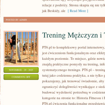
GÓRSKICH
relacje z podróży. Strona skupia się nie t
WIOSKACH
jak Beskidy, ale
[ Read More ]
POSTED BY ADMIN
Trening Mężczyzn i 
PT6.pl to kompleksowy portal internetowy
jest ćwiczeniom funkcjonalnym oraz efek
każdym poziomie. To miejsce, gdzie nowi
znajdą praktyczne pomysły na trening, inf
systematycznego treningu. PT6.pl – trenin
NOVEMBER - 29 - 2025
tutaj jako codzienna praktyka, a nie tylko 
ON
COMMENTS OFF
pokazujemy, jak trenować świadomie, aby
TRENING
ograniczyć dolegliwości wynikające z sied
MĘŻCZYZN
budować wydolność potrzebną w codzien
I
kategorie na stronie to: Historia Fitnessu i
TRENING
PT6.pl ćwiczenia funkcjonalne przedstawia