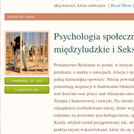
SIŁOWY
aktywności, która odtwarza
[ Read More 
POSTED BY ADMIN
Psychologia społeczn
międzyludzkie i Sek
Poradnictwo Rodzinne to portal, w którym f
przekazu, a nauka o emocjach, relacja i op
jedną harmonijną opowieść. Strona powstał
NOVEMBER - 29 - 2025
potrzebują inspiracji w budowaniu bliskich
ON
COMMENTS OFF
nad dziećmi oraz pracy nad własnymi emo
PSYCHOLOGIA
Terapia i Samorozwój i nawyki. Na stroni
SPOŁECZNA
odnajdziesz rozbudowane teksty, które wyj
I
rodzinne na poziomie psychologicznym, s
RELACJE
Każdy artykuł został przygotowany tak, ab
MIĘDZYLUDZKIE
praktycznymi wskazówkami, które da się