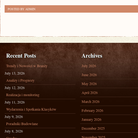
ZNANI
POSTED BY ADMIN
KOMPOZYTORZY
I
MUZYCY
Recent Posts
Archives
Trendy i Nowości w Branży
July 2026
July 13, 2026
June 2026
Analizy i Prognozy
May 2026
July 12, 2026
April 2026
Realizacja i monitoring
March 2026
July 11, 2026
Wydarzenia i Spotkania Klasyków
February 2026
July 9, 2026
January 2026
Poradniki Budowlane
December 2025
July 8, 2026
November 2025