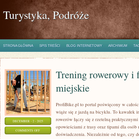
Turystyka, Podróże
STRONA GŁÓWNA
SPIS TREŚCI
BLOG INTERNETOWY
ARCHIWUM
TA
Trening rowerowy i f
miejskie
ProfiBike.pl to portal poświęcony w całoś
wiąże się z jazdą na bicyklu. To kawałek 
rowerów łączy się z rzetelną praktycznymi
DECEMBER - 2 - 2025
opowieściami z trasy oraz tipami dla osó
ON
COMMENTS OFF
doświadczenia. Niezależnie od tego, czy d
TRENING