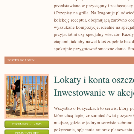
I
przedstawiane w przystępny i zachęcając
POSIŁKI
i Przepisy na grilla. Na Izagotuje.pl odw
DO
kolekcję receptur, obejmującą zarówno cod
PRACY
wyszukane kompozycje, idealne na specjal
przyjaciółmi czy specjalny wieczór. Każdy
I
etapami, tak aby nawet ktoś zupełnie bez
PODRÓŻE
spokojnie przygotować smaczne danie. Str
KULINARNE
–
POSTED BY ADMIN
RELACJE
I
Lokaty i konta oszc
SMAKI
ŚWIATA
Inwestowanie w akcj
Wszystko o Pożyczkach to serwis, który p
które chcą lepiej zrozumieć świat pożycz
miejsce, gdzie w jednym serwisie zebran
DECEMBER - 1 - 2025
pożyczania, spłacania rat oraz planowania
ON
COMMENTS OFF