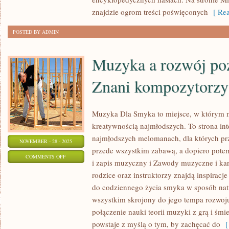
ŁOWIECTWO
znajdzie ogrom treści poświęconych
[ Rea
POSTED BY ADMIN
Muzyka a rozwój po
Znani kompozytorzy
Muzyka Dla Smyka to miejsce, w którym m
kreatywnością najmłodszych. To strona in
najmłodszych melomanach, dla których pr
NOVEMBER - 28 - 2025
przede wszystkim zabawą, a dopiero pot
ON
COMMENTS OFF
i zapis muzyczny i Zawody muzyczne i ka
MUZYKA
rodzice oraz instruktorzy znajdą inspiracj
A
do codziennego życia smyka w sposób natu
ROZWÓJ
wszystkim skrojony do jego tempa rozwo
POZNAWCZY
połączenie nauki teorii muzyki z grą i śmi
I
powstaje z myślą o tym, by zachęcać do
[ 