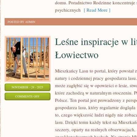
I
domu. Poradnictwo Rodzinne koncentruje s
SEKSUOLOGIA
psychicznych
[ Read More ]
POSTED BY ADMIN
Leśne inspiracje w li
Łowiectwo
Mieszkańcy Lasu to portal, który powstał 
natury i codziennej pracy gospodarza lasu.
może zagłębić się w opowieści o lesie, st
NOVEMBER - 29 - 2025
które zachodzą w naturalnym otoczeniu. Pt
ON
COMMENTS OFF
Polsce. Ten portal jest prowadzony z per
LEŚNE
gospodarza lasu, który regularnie dogląda
INSPIRACJE
to, czego większość ludzi nigdy nie zobac
W
lasu. Dzięki temu każdy tekst na Mieszk
LITERATURZE
szczery, oparty na realnych obserwacjach, 
I
encyklopedycznych hasłach. Na stronie M