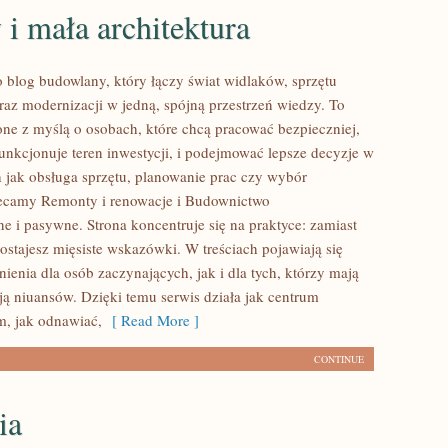
i mała architektura
 blog budowlany, który łączy świat widlaków, sprzętu
az modernizacji w jedną, spójną przestrzeń wiedzy. To
one z myślą o osobach, które chcą pracować bezpieczniej,
funkcjonuje teren inwestycji, i podejmować lepsze decyzje w
h jak obsługa sprzętu, planowanie prac czy wybór
lecamy Remonty i renowacje i Budownictwo
e i pasywne. Strona koncentruje się na praktyce: zamiast
ostajesz mięsiste wskazówki. W treściach pojawiają się
ienia dla osób zaczynających, jak i dla tych, którzy mają
ają niuansów. Dzięki temu serwis działa jak centrum
m, jak odnawiać,
[ Read More ]
CONTINUE
ia