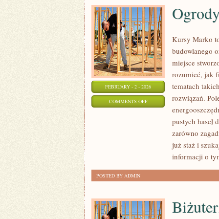
Ogrody 
Kursy Marko to
budowlanego or
miejsce stworz
rozumieć, jak 
tematach takic
FEBRUARY - 2 - 2026
rozwiązań. Po
ON
COMMENTS OFF
energooszczędn
OGRODY
pustych haseł d
I
zarówno zagadn
MAŁA
już staż i szuk
ARCHITEKTURA
informacji o ty
POSTED BY ADMIN
Biżuter