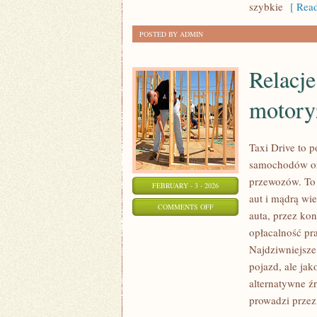
szybkie
[ Read
POSTED BY ADMIN
Relacj
motory
Taxi Drive to p
samochodów ora
przewozów. To 
FEBRUARY - 3 - 2026
aut i mądrą wi
ON
COMMENTS OFF
auta, przez ko
RELACJE
opłacalność pr
Z
Najdziwniejsze
WYDARZEŃ
pojazd, ale jak
MOTORYZACYJNYCH
alternatywne ź
prowadzi przez 