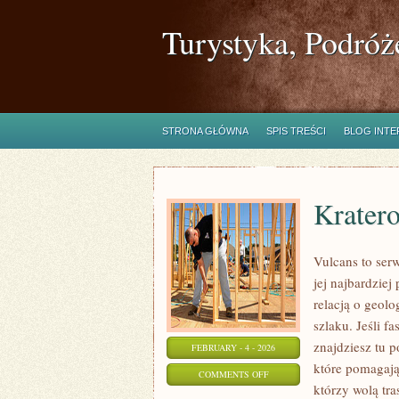
Turystyka, Podróż
STRONA GŁÓWNA
SPIS TREŚCI
BLOG INT
Kratero
Vulcans to ser
jej najbardziej
relacją o geolo
szlaku. Jeśli f
znajdziesz tu 
FEBRUARY - 4 - 2026
które pomagają
ON
COMMENTS OFF
którzy wolą tr
KRATEROWE