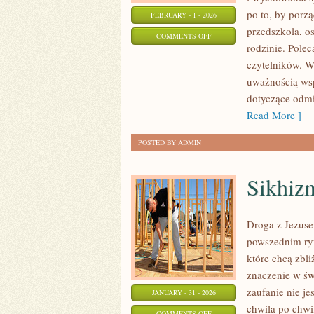
po to, by porz
FEBRUARY - 1 - 2026
przedszkola, o
ON
COMMENTS OFF
rodzinie. Pole
RODZICIELSTWO
czytelników. W
I
uważnością wsp
WYCHOWANIE
dotyczące odmi
Read More ]
POSTED BY ADMIN
Sikhiz
Droga z Jezuse
powszednim ryt
które chcą zbl
znaczenie w świ
zaufanie nie je
JANUARY - 31 - 2026
chwila po chwi
ON
COMMENTS OFF