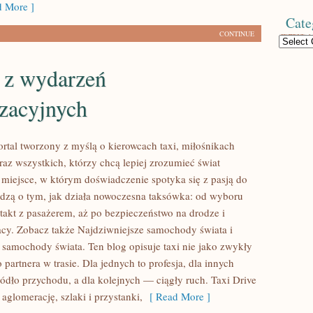
 More ]
Cate
CONTINUE
Categories
e z wydarzeń
zacyjnych
ortal tworzony z myślą o kierowcach taxi, miłośnikach
z wszystkich, którzy chcą lepiej zrozumieć świat
miejsce, w którym doświadczenie spotyka się z pasją do
edzą o tym, jak działa nowoczesna taksówka: od wyboru
ntakt z pasażerem, aż po bezpieczeństwo na drodze i
acy. Zobacz także Najdziwniejsze samochody świata i
 samochody świata. Ten blog opisuje taxi nie jako zwykły
o partnera w trasie. Dla jednych to profesja, dla innych
ródło przychodu, a dla kolejnych — ciągły ruch. Taxi Drive
aglomerację, szlaki i przystanki,
[ Read More ]