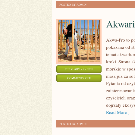
POSTED BY ADMIN
Akwari
Akwa-Pro to po
pokazana od st
temat akwarium
kroki. Strona 
morskie w sposó
FEBRUARY - 2 - 2026
masz już za so
ON
COMMENTS OFF
Pytania od czy
AKWARIA
zainteresowani
SŁODKOWODNE
czyścicieli or
dojrzały ekosys
Read More ]
POSTED BY ADMIN