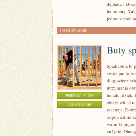
deptaki, i któ
JEZIORA
fenomeny. Vulc
I
jednocześnie pe
WULKANY
POSTED BY ADMIN
Buty s
Spadlabuta to 
swoje pantofle
długowieczność
utrzymania obu
tematu, dzięki 
FEBRUARY - 3 - 2026
efekty widać od
ON
COMMENTS OFF
recenzje. Dobre
BUTY
odpowiednio za
SPORTOWE
warunki pogodo
zużycie. Dlateg