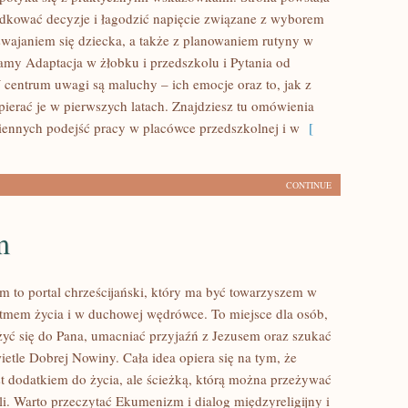
ądkować decyzje i łagodzić napięcie związane z wyborem
swajaniem się dziecka, a także z planowaniem rutyny w
camy Adaptacja w żłobku i przedszkolu i Pytania od
 centrum uwagi są maluchy – ich emocje oraz to, jak z
ierać je w pierwszych latach. Znajdziesz tu omówienia
ennych podejść pracy w placówce przedszkolnej i w
[
CONTINUE
m
m to portal chrześcijański, który ma być towarzyszem w
mem życia i w duchowej wędrówce. To miejsce dla osób,
iżyć się do Pana, umacniać przyjaźń z Jezusem oraz szukać
etle Dobrej Nowiny. Cała idea opiera się na tym, że
st dodatkiem do życia, ale ścieżką, którą można przeżywać
li. Warto przeczytać Ekumenizm i dialog międzyreligijny i