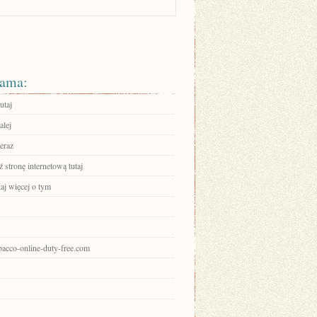
ama:
utaj
alej
eraz
stronę internetową tutaj
aj więcej o tym
obacco-online-duty-free.com