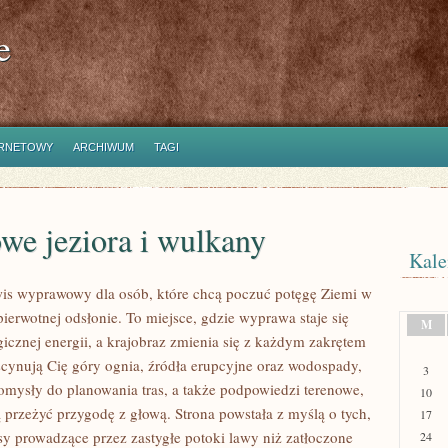
e
ERNETOWY
ARCHIWUM
TAGI
we jeziora i wulkany
Kale
wis wyprawowy dla osób, które chcą poczuć potęgę Ziemi w
 pierwotnej odsłonie. To miejsce, gdzie wyprawa staje się
M
gicznej energii, a krajobraz zmienia się z każdym zakrętem
ascynują Cię góry ognia, źródła erupcyjne oraz wodospady,
3
pomysły do planowania tras, a także podpowiedzi terenowe,
10
 przeżyć przygodę z głową. Strona powstała z myślą o tych,
17
asy prowadzące przez zastygłe potoki lawy niż zatłoczone
24