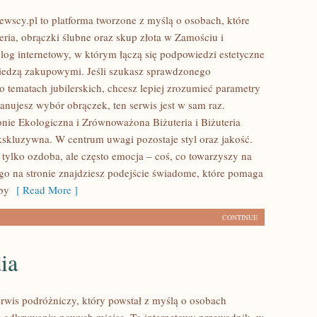
ewscy.pl to platforma tworzone z myślą o osobach, które
teria, obrączki ślubne oraz skup złota w Zamościu i
blog internetowy, w którym łączą się podpowiedzi estetyczne
iedzą zakupowymi. Jeśli szukasz sprawdzonego
tematach jubilerskich, chcesz lepiej zrozumieć parametry
anujesz wybór obrączek, ten serwis jest w sam raz.
onie Ekologiczna i Zrównoważona Biżuteria i Biżuteria
skluzywna. W centrum uwagi pozostaje styl oraz jakość.
e tylko ozdoba, ale często emocja – coś, co towarzyszy na
ego na stronie znajdziesz podejście świadome, które pomaga
by
[ Read More ]
CONTINUE
ia
rwis podróżniczy, który powstał z myślą o osobach