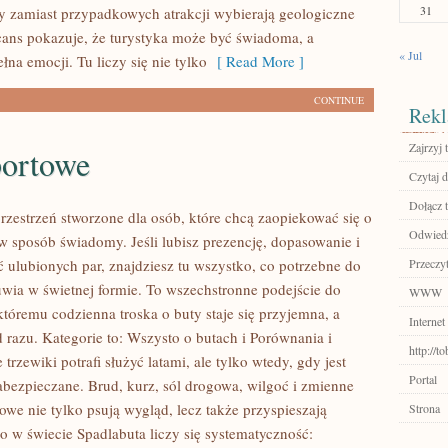
31
rzy zamiast przypadkowych atrakcji wybierają geologiczne
ans pokazuje, że turystyka może być świadoma, a
« Jul
łna emocji. Tu liczy się nie tylko
[ Read More ]
CONTINUE
Rekl
Zajrzyj t
portowe
Czytaj d
Dołącz t
przestrzeń stworzone dla osób, które chcą zaopiekować się o
Odwiedź 
 w sposób świadomy. Jeśli lubisz prezencję, dopasowanie i
 ulubionych par, znajdziesz tu wszystko, co potrzebne do
Przeczyt
wia w świetnej formie. To wszechstronne podejście do
WWW
któremu codzienna troska o buty staje się przyjemna, a
Internet
 razu. Kategorie to: Wszysto o butach i Porównania i
http://t
 trzewiki potrafi służyć latami, ale tylko wtedy, gdy jest
Portal
bezpieczane. Brud, kurz, sól drogowa, wilgoć i zmienne
we nie tylko psują wygląd, lecz także przyspieszają
Strona
o w świecie Spadlabuta liczy się systematyczność: