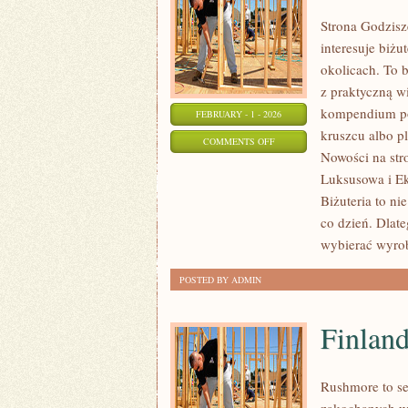
Strona Godzisz
interesuje biżu
okolicach. To 
z praktyczną w
kompendium po 
FEBRUARY - 1 - 2026
kruszcu albo pl
ON
COMMENTS OFF
Nowości na str
BIŻUTERIA
Luksusowa i Ek
Biżuteria to ni
co dzień. Dlat
wybierać wyro
POSTED BY ADMIN
Finland
Rushmore to se