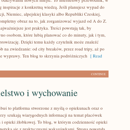
 odkrywaniu nowych miejsc. To internetowy przewodnik, w
ę inspiracje z konkretną wiedzą. Jeśli planujesz wypad do
cji, Niemiec, alpejskiej klasyki albo Republiki Czeskiej,
kompletny obraz na to, jak zorganizować wyjazd od A do Z.
jważniejsze jest praktyka. Treści powstają tak, by
o osobom, które lubią planować co do minuty, jak i tym,
prowizację. Dzięki temu każdy czytelnik może znaleźć
b na zwiedzanie: od city breaków, przez road tripy, aż po
e wyprawy. Ten blog to skrzynia podróżniczych
[ Read
CONTINUE
ielstwo i wychowanie
buś to platforma stworzone z myślą o opiekunach oraz o
órzy szukają wiarygodnych informacji na temat placówek
 i opieki żłobkowej. To blog, w którym codzienność opieki
potyka się z praktycznymi wskazówkami. Strona powstała