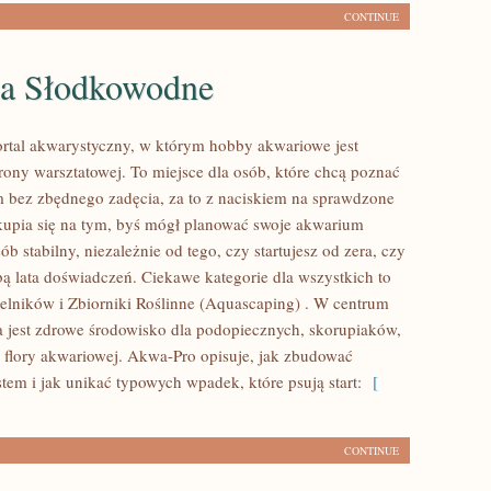
CONTINUE
a Słodkowodne
rtal akwarystyczny, w którym hobby akwariowe jest
rony warsztatowej. To miejsce dla osób, które chcą poznać
 bez zbędnego zadęcia, za to z naciskiem na sprawdzone
skupia się na tym, byś mógł planować swoje akwarium
b stabilny, niezależnie od tego, czy startujesz od zera, czy
bą lata doświadczeń. Ciekawe kategorie dla wszystkich to
telników i Zbiorniki Roślinne (Aquascaping) . W centrum
a jest zdrowe środowisko dla podopiecznych, skorupiaków,
az flory akwariowej. Akwa-Pro opisuje, jak zbudować
tem i jak unikać typowych wpadek, które psują start:
[
CONTINUE