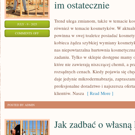
im ostatecznie
Trend ulega zmianom, także w temacie ko
JULY - 9 - 2025
również w temacie kosmetyków. W aktualn
ON
COMMENTS OFF
powinna w swej toaletce posiadać kosmetyki
TO
kobieca żądza szybkiej wymiany kosmety
KŁOPOTLIWE
nas niepowtarzalna hurtownia kosmetyczn
MIMO
zadaniu. Tylko w sklepie dostępne mamy od
NOTORYCZNYCH
które nie zawierają niszczącej chemii, a 
PRÓB
rozsądnych cenach. Kiedy pojawia się chęć
daje jedynie mikrodermabrazja, zapraszam
DOTARCIA
profesjonalne doradztwo i najszersza ofer
DO
klientów. Nasza
[ Read More ]
LUDZI
I
POSTED BY ADMIN
WMÓWIENIA
IM
Jak zadbać o własną
OSTATECZNIE