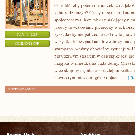
Co robić, aby potem nie narzekać na jak
jednorodzinnego? Czasy ulegają zmianom, 
społeczeństwa, lecz tak czy siak łączy ni
jakoby inwestowanie pieniędzy w sektorz
zysk. Jakby nie patrzeć to całkowita prawd
JULY - 9 - 2025
wszystkich przypadkach inwestorzy mają 
ON
COMMENTS OFF
szampana, weźmy chociażby sytuację w US
JAK
prawdziwym strzałem w dziesiątkę jest ulo
ZADBAĆ
majątku w mieszkania bądź domy. Mieszka
O
więc skupmy się nieco bardziej na realiac
WŁASNĄ
pewno tym miastem, gdzie opłaca się
[ Re
KUCHNIĘ?
POSTED BY ADMIN
Recent Posts
Archives