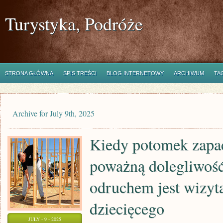
Turystyka, Podróże
STRONA GŁÓWNA
SPIS TREŚCI
BLOG INTERNETOWY
ARCHIWUM
TA
Archive for July 9th, 2025
Kiedy potomek zapad
poważną dolegliwoś
odruchem jest wizyta
dziecięcego
JULY - 9 - 2025