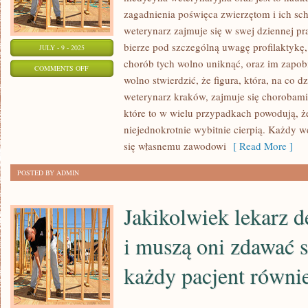
zagadnienia poświęca zwierzętom i ich s
weterynarz zajmuje się w swej dziennej pr
bierze pod szczególną uwagę profilaktykę, t
JULY - 9 - 2025
chorób tych wolno uniknąć, oraz im zapob
ON
COMMENTS OFF
wolno stwierdzić, że figura, która, na co d
CORAZ
weterynarz kraków, zajmuje się chorobam
CZĘŚCIEJ
które to w wielu przypadkach powodują, że
SPOSTRZEGAMY
niejednokrotnie wybitnie cierpią. Każdy we
się własnemu zawodowi
[ Read More ]
POSTED BY ADMIN
Jakikolwiek lekarz de
i muszą oni zdawać s
każdy pacjent równie