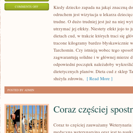
ON
Kiedy dziecko zapada na jakąś znaczną d
COMMENTS OFF
odruchem jest wizytacja u lekarza dziecięce
KIEDY
trudne. O dużo trudniej jest już na niej wy
POTOMEK
utrzymać jej efekty. Niestety efekt jojo to
ZAPADA
dietach cud, w trakcie których traci się gł
NA
tracone kilogramy bardzo błyskawicznie w
JAKĄŚ
Tarchomin. Czy istnieją wobec tego sposo
POWAŻNĄ
zagwarantują solidne i w głównej mierze d
DOLEGLIWOŚĆ
odpowiedni początek należałoby wykreślić
OCZYWISTYM
dietetycznych planów. Dieta cud z sklep 
ODRUCHEM
służyła zdrowiu,
[ Read More ]
JEST
WIZYTA
POSTED BY ADMIN
U
LEKARZA
Coraz częściej spos
DZIECIĘCEGO
Coraz to częściej zauważamy Weterynaria 
medycyna weterynaryjna oraz jest to nauka