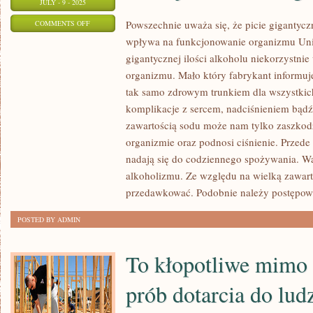
JULY - 9 - 2025
INNY
ON
Powszechnie uważa się, że picie gigantyczn
COMMENTS OFF
wpływa na funkcjonowanie organizmu Uniwe
POWSZECHNIE
gigantycznej ilości alkoholu niekorzystn
UWAŻA
organizmu. Mało który fabrykant informuje
SIĘ,
tak samo zdrowym trunkiem dla wszystkic
ŻE
komplikacje z sercem, nadciśnieniem bądź
PICIE
zawartością sodu może nam tylko zaszkod
OGROMNEJ
organizmie oraz podnosi ciśnienie. Przede
ILOŚCI
nadają się do codziennego spożywania. Wa
ALKOHOLU
alkoholizmu. Ze względu na wielką zawart
NIEKORZYSTNIE
przedawkować. Podobnie należy postępow
WPŁYWA
NA
POSTED BY ADMIN
FUNKCJONOWANIE
ORGANIZMU
To kłopotliwe mimo
prób dotarcia do lu