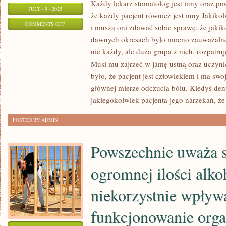
Każdy lekarz stomatolog jest inny oraz p
JULY - 9 - 2025
że każdy pacjent również jest inny Jakikol
ON
COMMENTS OFF
i muszą oni zdawać sobie sprawę, że jakiko
JAKIKOLWIEK
dawnych okresach było mocno zauważalne
LEKARZ
nie każdy, ale duża grupa z nich, rozpatru
DENTYSTA
Musi mu zajrzeć w jamę ustną oraz uczynić
JEST
było, że pacjent jest człowiekiem i ma swo
INNY
głównej mierze odczucia bólu. Kiedyś dent
jakiegokolwiek pacjenta jego narzekań, że 
I
MUSZĄ
POSTED BY ADMIN
ONI
ZDAWAĆ
Powszechnie uważa si
SOBIE
SPRAWĘ,
ogromnej ilości alko
ŻE
KAŻDY
niekorzystnie wpływ
PACJENT
funkcjonowanie org
RÓWNIEŻ
JEST