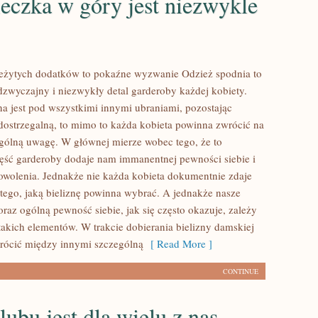
eczka w góry jest niezwykle
eżytych dodatków to pokaźne wyzwanie Odzież spodnia to
zwyczajny i niezwykły detal garderoby każdej kobiety.
a jest pod wszystkimi innymi ubraniami, pozostając
dostrzegalną, to mimo to każda kobieta powinna zwrócić na
ególną uwagę. W głównej mierze wobec tego, że to
część garderoby dodaje nam immanentnej pewności siebie i
owolenia. Jednakże nie każda kobieta dokumentnie zdaje
 tego, jaką bieliznę powinna wybrać. A jednakże nasze
raz ogólną pewność siebie, jak się często okazuje, zależy
takich elementów. W trakcie dobierania bielizny damskiej
rócić między innymi szczególną
[ Read More ]
CONTINUE
lubu jest dla wielu z nas