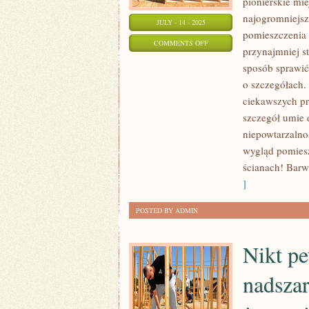
pionierskie mi
najogromniejs
JULY - 14 - 2025
pomieszczenia 
ON
COMMENTS OFF
przynajmniej s
WYGLĄD
sposób sprawi
ZEWNĘTRZNY
o szczegółach. 
JEST
ciekawszych pr
WYBITNIE
szczegół umie 
ZNACZĄCY
niepowtarzalno
DLA
wygląd pomiesz
KAŻDEGO
ścianach! Barw
Z
]
NAS
POSTED BY ADMIN
Nikt pe
nadszar