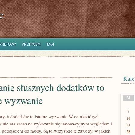
e
ERNETOWY
ARCHIWUM
TAGI
Kale
nie słusznych dodatków to
e wyzwanie
M
7
rych dodatków to istotne wyzwanie W co niektórych
14
y nie ma szans na wykazanie się innowacyjnym wyglądem i
21
podejściem do mody. Są to wszystkie te zawody, w jakich
28