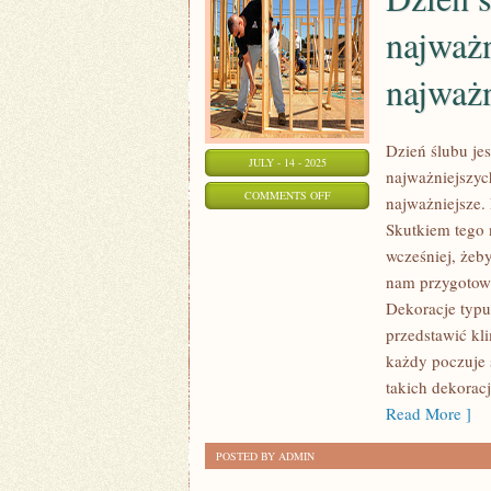
W
najważ
GÓRY
JEST
najważn
NIEZWYKLE
CIĘŻKA
Dzień ślubu je
JULY - 14 - 2025
najważniejszyc
ON
COMMENTS OFF
najważniejsze. 
DZIEŃ
Skutkiem tego 
ŚLUBU
wcześniej, żeby
JEST
nam przygotow
DLA
Dekoracje typu
WIELU
przedstawić kli
każdy poczuje 
Z
takich dekorac
NAS
Read More ]
NAJWAŻNIEJSZYM,
BĄDŹ
POSTED BY ADMIN
JEDNYM