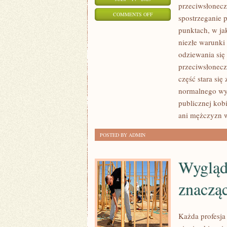
przeciwsłonec
ON
COMMENTS OFF
spostrzeganie 
ATRAKCYJNYM
punktach, w jak
DOŚWIADCZENIEM
niezłe warunki
MA
odziewania się
PRAWO
przeciwsłonecz
BYĆ
część stara się
normalnego wyjś
OBSERWOWANIE
publicznej kob
PRZECHODNIÓW
ani mężczyzn 
NA
ULICACH
POSTED BY ADMIN
ZNACZNYCH
Wygląd 
znacząc
Każda profesja