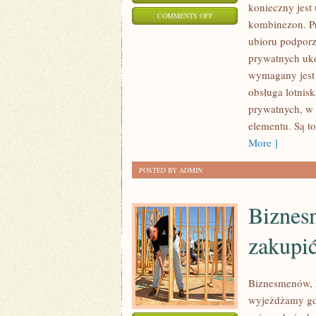
konieczny jest
ON
COMMENTS OFF
kombinezon. P
KUPOWANIE
ubioru podporz
SŁUSZNYCH
prywatnych uko
DODATKÓW
wymagany jest 
TO
obsługa lotnis
ZNACZNE
prywatnych, w
WYZWANIE
elementu. Są t
More ]
POSTED BY ADMIN
Biznes
zakupić
Biznesmenów, k
wyjeżdżamy gdz