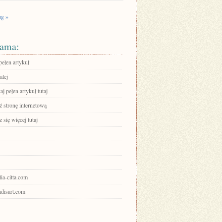
g »
ama:
pełen artykuł
alej
aj pełen artykuł tutaj
 stronę internetową
się więcej tutaj
alia-citta.com
andisart.com