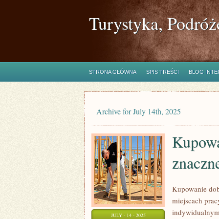
Turystyka, Podróż
STRONA GŁÓWNA
SPIS TREŚCI
BLOG INT
Archive for July 14th, 2025
Kupowa
znaczn
Kupowanie dob
miejscach prac
indywidualnym 
JULY - 14 - 2025