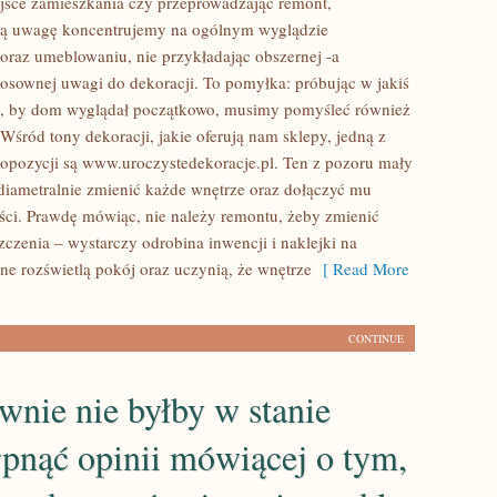
ejsce zamieszkania czy przeprowadzając remont,
zą uwagę koncentrujemy na ogólnym wyglądzie
oraz umeblowaniu, nie przykładając obszernej -a
tosownej uwagi do dekoracji. To pomyłka: próbując w jakiś
ć, by dom wyglądał początkowo, musimy pomyśleć również
Wśród tony dekoracji, jakie oferują nam sklepy, jedną z
opozycji są www.uroczystedekoracje.pl. Ten z pozoru mały
diametralnie zmienić każde wnętrze oraz dołączyć mu
ści. Prawdę mówiąc, nie należy remontu, żeby zmienić
czenia – wystarczy odrobina inwencji i naklejki na
ne rozświetlą pokój oraz uczynią, że wnętrze
[ Read More
CONTINUE
wnie nie byłby w stanie
pnąć opinii mówiącej o tym,