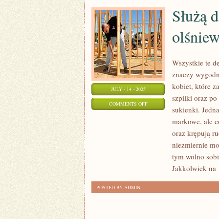
Z
Służą d
NAJWAŻNIEJSZYCH
DNI
olśnie
W
ŻYCIU
Wszystkie te d
znaczy wygodni
kobiet, które z
JULY - 14 - 2025
szpilki oraz p
ON
COMMENTS OFF
sukienki. Jedna
SŁUŻĄ
markowe, ale c
DO
oraz krępują r
DEKORACJI
niezmiernie mo
I
tym wolno sobi
SĄ
Jakkolwiek na
BARDZO
POSTED BY ADMIN
OLŚNIEWAJĄCYM