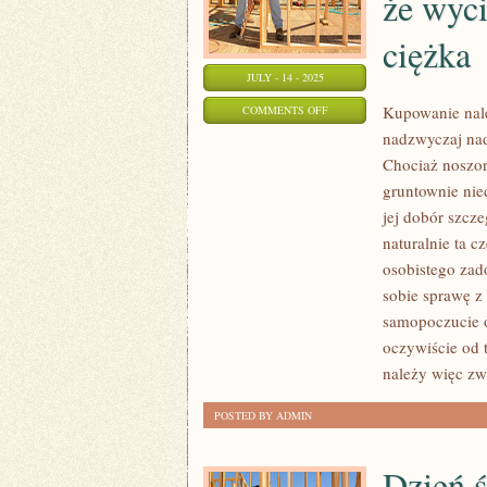
że wyci
ciężka
JULY - 14 - 2025
ON
Kupowanie nal
COMMENTS OFF
nadzwyczaj nad
NIKT
Chociaż noszon
PEWNIE
gruntownie nie
NIE
jej dobór szcz
BYŁBY
naturalnie ta 
W
osobistego zad
STANIE
sobie sprawę z
NADSZARPNĄĆ
samopoczucie o
OPINII
oczywiście od 
MÓWIĄCEJ
należy więc zw
O
TYM,
POSTED BY ADMIN
ŻE
WYCIECZKA
Dzień ś