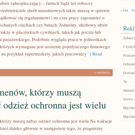
 ubiór zabezpieczający – fartuch bądź też roboczy
rzedstawiciele służb mundurowych także muszą w sprawie
« Jun
Au
ądkować się regulaminowi i na czas pracy zapomnieć o
chanych ciuchach czy butach. Jednolity, służbowy ubiór
Rekl
także w placówkach cywilnych, takich jak poczta lub
Zobacz 
ka pasażerskiego. Podobnie wygląda praca w jednostkach
 których wymagane jest noszenie pojedynczego firmowego
Czytaj d
o na przykład supermarkety, jakich pracownicy
[ Read
Przeczyt
Odwiedź
Dowiedz 
CONTINUE
Tu
menów, którzy muszą
Internet
Serwis
 odzież ochronna jest wielu
http://it
http://l
tórzy muszą nabyć odzież ochronna jest wielu Na wakacje
ieś daleko głównie w następstwie tego, że pragniemy