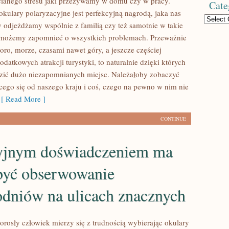
cianego stresu jaki przeżywamy w domu czy w pracy.
Cate
kulary polaryzacyjne jest perfekcyjną nagrodą, jaka nas
Categories
y odjeżdżamy wspólnie z familią czy też samotnie w takie
e możemy zapomnieć o wszystkich problemach. Przeważnie
oro, morze, czasami nawet góry, a jeszcze częściej
datkowych atrakcji turystyki, to naturalnie dzięki których
ić dużo niezapomnianych miejsc. Należałoby zobaczyć
cego się od naszego kraju i coś, czego na pewno w nim nie
 Read More ]
CONTINUE
yjnym doświadczeniem ma
być obserwowanie
odniów na ulicach znacznych
orosły człowiek mierzy się z trudnością wybierając okulary