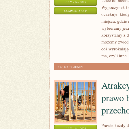
uciec od niech
JULY - 14 - 2025
Wypoczynek i o
ON
COMMENTS OFF
oczekuje, kied
BIZNESMENÓW,
miejsca, gdzi
KTÓRZY
wybieramy jezi
MUSZĄ
korzystamy z do
ZAKUPIĆ
możemy zwiedz
ODZIEŻ
coś wyróżniają
OCHRONNA
ma, czyli inne
[
JEST
POSTED BY ADMIN
WIELU
Atrakc
prawo 
przech
Prawie każdy d
JULY - 14 - 2025