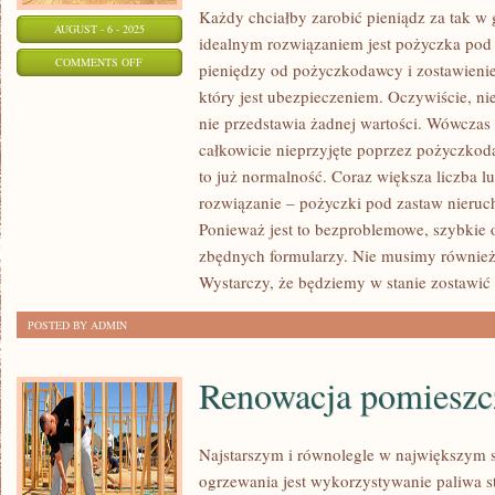
Każdy chciałby zarobić pieniądz za tak w 
AUGUST - 6 - 2025
idealnym rozwiązaniem jest pożyczka pod 
ON
COMMENTS OFF
pieniędzy od pożyczkodawcy i zostawieni
KREDYT
który jest ubezpieczeniem. Oczywiście, ni
HIPOTECZNY
nie przedstawia żadnej wartości. Wówczas
TO
całkowicie nieprzyjęte poprzez pożyczkod
TYP
to już normalność. Coraz większa liczba lu
KREDYTU
rozwiązanie – pożyczki pod zastaw nieru
Ponieważ jest to bezproblemowe, szybkie o
KTÓRY
zbędnych formularzy. Nie musimy również 
JEST
Wystarczy, że będziemy w stanie zostawić
ZACIĄGANY
PRZEDE
POSTED BY ADMIN
WSZYSTKIM
NA
Renowacja pomieszc
NIERUCHOMOŚCI
Najstarszym i równolegle w największym
ogrzewania jest wykorzystywanie paliwa s