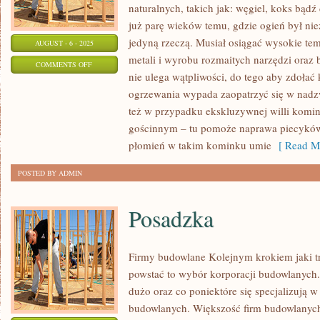
naturalnych, takich jak: węgiel, koks bąd
już parę wieków temu, gdzie ogień był ni
jedyną rzeczą. Musiał osiągać wysokie te
AUGUST - 6 - 2025
metali i wyrobu rozmaitych narzędzi oraz
ON
COMMENTS OFF
nie ulega wątpliwości, do tego aby zdołać 
RENOWACJA
ogrzewania wypada zaopatrzyć się w nadz
POMIESZCZENIA
też w przypadku ekskluzywnej willi komi
gościnnym – tu pomoże naprawa piecyków
płomień w takim kominku umie
[ Read Mo
POSTED BY ADMIN
Posadzka
Firmy budowlane Kolejnym krokiem jaki 
powstać to wybór korporacji budowlanych. 
dużo oraz co poniektóre się specjalizują 
budowlanych. Większość firm budowlanych 