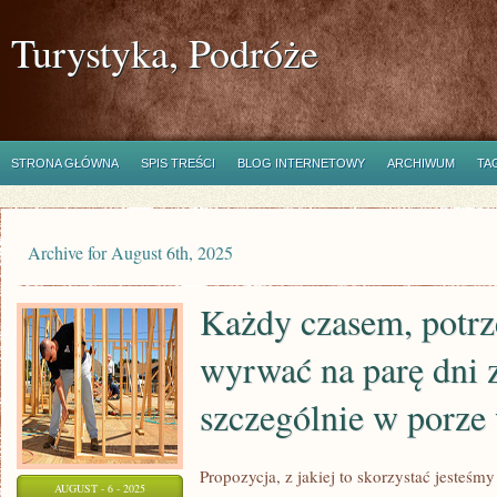
Turystyka, Podróże
STRONA GŁÓWNA
SPIS TREŚCI
BLOG INTERNETOWY
ARCHIWUM
TA
Archive for August 6th, 2025
Każdy czasem, potrz
wyrwać na parę dni 
szczególnie w porze
Propozycja, z jakiej to skorzystać jesteśmy
AUGUST - 6 - 2025