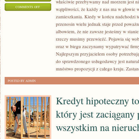
właściwie przebywamy nad morzem jest ni
ON
COMMENTS OFF
wątpliwości, że każdy z nas ma w głowie
KAŻDY
zamieszkania. Kiedy w końcu nadchodzi 
CZASEM,
przenosin wielu jednak staje przed poważ
POTRZEBUJE
albowiem, że nie zawsze jesteśmy w stanie
SIĘ
rzeczy musimy przewieźć. Pojawia się wob
WYRWAĆ
oraz w biegu zaczynamy wypatrywać firmy o
Najlepszym przyjacielem osoby potrzebuj
NA
do sprawdzonego usługodawcy jest naturaln
PARĘ
mnóstwo propozycji z całego kraju. Zasta
DNI
Z
POSTED BY ADMIN
MIESZKANIA,
SZCZEGÓLNIE
Kredyt hipoteczny to
W
PORZE
który jest zaciągany
WAKACYJNEJ
wszystkim na nieru