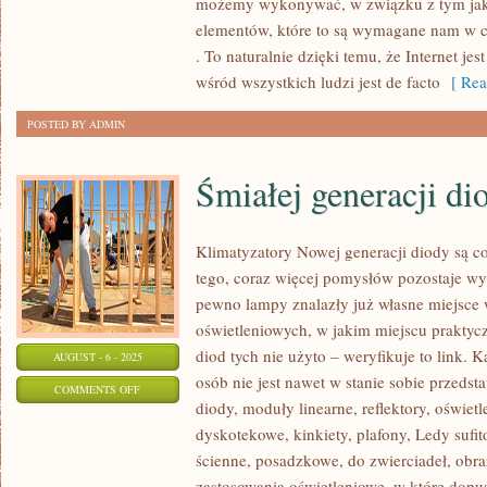
możemy wykonywać, w związku z tym jak
METAL
elementów, które to są wymagane nam w c
JAKIM
. To naturalnie dzięki temu, że Internet 
JEST
wśród wszystkich ludzi jest de facto
[ Rea
ALUMINIUM
POSTED BY ADMIN
Śmiałej generacji di
Klimatyzatory Nowej generacji diody są co
tego, coraz więcej pomysłów pozostaje wy
pewno lampy znalazły już własne miejsce 
oświetleniowych, w jakim miejscu praktyc
diod tych nie użyto – weryfikuje to link. K
AUGUST - 6 - 2025
osób nie jest nawet w stanie sobie przedst
ON
COMMENTS OFF
diody, moduły linearne, reflektory, oświet
ŚMIAŁEJ
dyskotekowe, kinkiety, plafony, Ledy sufi
GENERACJI
ścienne, posadzkowe, do zwierciadeł, obr
DIODY
zastosowania oświetleniowe, w które dopu