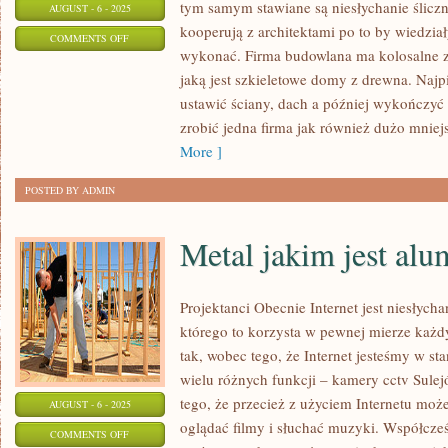
tym samym stawiane są niesłychanie ślic
AUGUST - 6 - 2025
kooperują z architektami po to by wiedział
ON
COMMENTS OFF
wykonać. Firma budowlana ma kolosalne za
POSADZKA
jaką jest szkieletowe domy z drewna. Naj
ustawić ściany, dach a później wykończyć
zrobić jedna firma jak również dużo mniej
More ]
POSTED BY ADMIN
Metal jakim jest al
Projektanci Obecnie Internet jest niesłyc
którego to korzysta w pewnej mierze każdy
tak, wobec tego, że Internet jesteśmy w st
wielu różnych funkcji – kamery cctv Sulej
tego, że przecież z użyciem Internetu moż
AUGUST - 6 - 2025
oglądać filmy i słuchać muzyki. Współcześ
ON
COMMENTS OFF