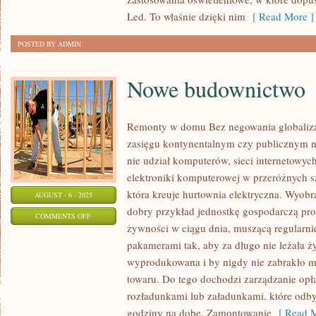
Led. To właśnie dzięki nim
[ Read More ]
POSTED BY ADMIN
Nowe budownictwo
Remonty w domu Bez negowania globalizac
zasięgu kontynentalnym czy publicznym n
nie udział komputerów, sieci internetowyc
elektroniki komputerowej w przeróżnych sz
która kreuje hurtownia elektryczna. Wyobra
AUGUST - 6 - 2025
dobry przykład jednostkę gospodarczą pr
ON
COMMENTS OFF
żywności w ciągu dnia, muszącą regularn
NOWE
pakamerami tak, aby za długo nie leżała 
BUDOWNICTWO
wyprodukowana i by nigdy nie zabrakło mi
towaru. Do tego dochodzi zarządzanie opła
rozładunkami lub załadunkami, które odby
godziny na dobę. Zamontowanie
[ Read M