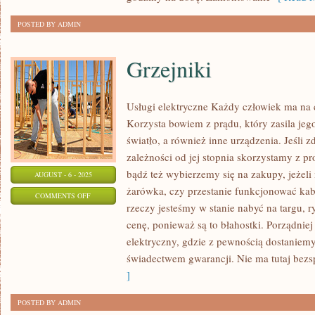
POSTED BY ADMIN
Grzejniki
Usługi elektryczne Każdy człowiek ma na c
Korzysta bowiem z prądu, który zasila jego
światło, a również inne urządzenia. Jeśli z
zależności od jej stopnia skorzystamy z pr
bądź też wybierzemy się na zakupy, jeżeli 
AUGUST - 6 - 2025
żarówka, czy przestanie funkcjonować kab
ON
COMMENTS OFF
rzeczy jesteśmy w stanie nabyć na targu, 
GRZEJNIKI
cenę, ponieważ są to błahostki. Porządnie
elektryczny, gdzie z pewnością dostaniem
świadectwem gwarancji. Nie ma tutaj bez
]
POSTED BY ADMIN