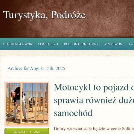
Turystyka, Podróże
STRONA GŁÓWNA
SPIS TREŚCI
BLOG INTERNETOWY
ARCHIWUM
TA
Archive for August 15th, 2025
Motocykl to pojazd 
sprawia również dużo
samochód
Dobry warsztat stałe będzie w cenie Solidn
AUGUST - 15 - 2025