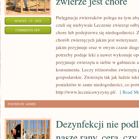
zwierze jest chore
Pielęgnacja zwierzaków polega na tym aby 
AUGUST - 15 - 2025
czuli się niebywale Leczenie zwierząt odb
ON
COMMENTS OFF
chore lub podejrzewa się niedogodności. 
LECZENIE
chorób zwierzęcych jakim jest weterynarz
ZWIERZĄT
jakim przyjmuje oraz w owym czasie diag
ODBYWA
potrzeby podaje leki a nawet wykonuje op
SIĘ
przyjmuje zwierzęta u siebie w gabinecie a
WÓWCZAS
konsumenta. Leczy różnorodne zwierzęta
gospodarskie. Zwierzęta tak jak ludzie tak
KIEDY
poniektóre te same niedogodności, co pot
TAK
http://www.lecznicawyzyny.pl/.
[ Read Mo
WŁAŚCIWIE
ZWIERZE
POSTED BY ADMIN
JEST
CHORE
Dezynfekcji nie podl
nasze rany, cera, cz