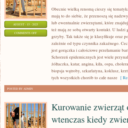
Obecnie wielką renomą cieszy się tematy
mają to do siebie, że przenoszą się nadzw
lub ewentualnie zwierzętami, które znajduj
AUGUST - 15 - 2025
też mają ze sobą otwarty kontakt. U ludzi g
ON
COMMENTS OFF
grzyby. Tak także się je klasyfikuje oraz 
WSPÓŁCZEŚNIE
zależnie od typu czynnika zakaźnego. Ce
ZNACZNĄ
jest gorączka i całościowe przełamanie ba
RENOMĄ
Schorzeń epidemicznych jest wiele przyna
CIESZY
żółtaczka, katar, angina, kiła, ospa, chole
SIĘ
biopsja wątroby, szkarlatyna, koklusz, krzt
TEMATYKA
tych wszystkich chorób to całe nasze
[ Re
ZWIĄZANA
POSTED BY ADMIN
Kurowanie zwierząt 
wtenczas kiedy zwier