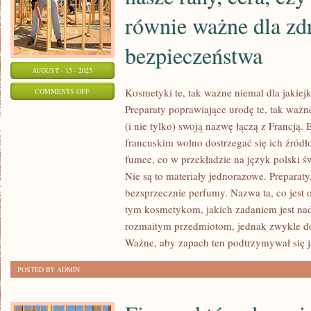
równie ważne dla zd
bezpieczeństwa
AUGUST - 15 - 2025
ON
Kosmetyki te, tak ważne niemal dla jakiejk
COMMENTS OFF
Preparaty poprawiające urodę te, tak ważn
DEZYNFEKCJI
(i nie tylko) swoją nazwę łączą z Francją.
NIE
francuskim wolno dostrzegać się ich źródło
PODLEGAJĄ
fumee, co w przekładzie na język polski 
WYŁĄCZNIE
Nie są to materiały jednorazowe. Preparaty
NASZE
bezsprzecznie perfumy. Nazwa ta, co jest
RANY,
tym kosmetykom, jakich zadaniem jest n
CERA,
rozmaitym przedmiotom, jednak zwykle dot
CZY
Ważne, aby zapach ten podtrzymywał się j
RĘCE.
BOWIEM
POSTED BY ADMIN
RÓWNIE
WAŻNE