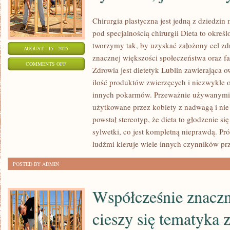
Chirurgia plastyczna jest jedną z dziedzin
pod specjalnością chirurgii Dieta to okreś
tworzymy tak, by uzyskać założony cel zd
AUGUST - 15 - 2025
znacznej większości społeczeństwa oraz f
ON
COMMENTS OFF
Zdrowia jest dietetyk Lublin zawierająca
DIETA
ilość produktów zwierzęcych i niezwykle o
TO
innych pokarmów. Przeważnie używanymi d
SPRECYZOWANY
użytkowane przez kobiety z nadwagą i nie
SPOSÓB
powstał stereotyp, że dieta to głodzenie si
ŻYWIENIA,
sylwetki, co jest kompletną nieprawdą. Pr
JAKI
ludźmi kieruje wiele innych czynników prz
TWORZYMY
POSTED BY ADMIN
TAK
Współcześnie znacz
cieszy się tematyka 