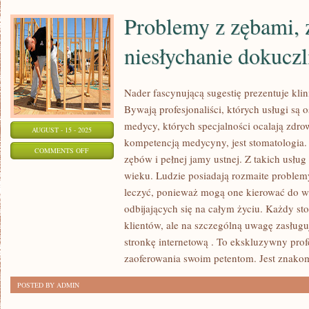
FENOMENALNY
Problemy z zębami, 
GATUNEK
HERBAT
niesłychanie dokucz
Nader fascynującą sugestię prezentuje kli
Bywają profesjonaliści, których usługi są 
medycy, których specjalności ocalają zdro
AUGUST - 15 - 2025
kompetencją medycyny, jest stomatologia.
ON
COMMENTS OFF
zębów i pełnej jamy ustnej. Z takich usług
PROBLEMY
wieku. Ludzie posiadają rozmaite problemy
Z
leczyć, ponieważ mogą one kierować do 
ZĘBAMI,
odbijających się na całym życiu. Każdy st
ZDOŁAJĄ
klientów, ale na szczególną uwagę zasługuj
BYĆ
stronkę internetową . To ekskluzywny prof
NIESŁYCHANIE
zaoferowania swoim petentom. Jest znako
DOKUCZLIWE
POSTED BY ADMIN