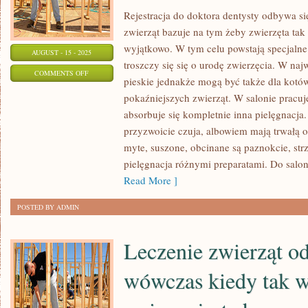
Rejestracja do doktora dentysty odbywa si
zwierząt bazuje na tym żeby zwierzęta tak 
wyjątkowo. W tym celu powstają specjalne
AUGUST - 15 - 2025
troszczy się się o urodę zwierzęcia. W na
ON
COMMENTS OFF
pieskie jednakże mogą być także dla kotó
KUROWANIE
pokaźniejszych zwierząt. W salonie pracuj
ZWIERZĄT
absorbuje się kompletnie inna pielęgnacja
ODBYWA
przyzwoicie czuja, albowiem mają trwałą 
SIĘ
myte, suszone, obcinane są paznokcie, st
WTENCZAS
pielęgnacja różnymi preparatami. Do salon
KIEDY
Read More ]
ZWIERZE
POSTED BY ADMIN
JEST
CHORE
Leczenie zwierząt o
wówczas kiedy tak w