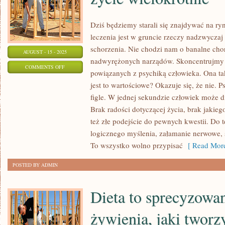
Dziś będziemy starali się znajdywać na r
leczenia jest w gruncie rzeczy nadzwyczaj
schorzenia. Nie chodzi nam o banalne chor
AUGUST - 15 - 2025
nadwyrężonych narządów. Skoncentrujmy s
ON
COMMENTS OFF
powiązanych z psychiką człowieka. Ona ta
OBECNIE
jest to wartościowe? Okazuje się, że nie. P
MOŻEMY
figle. W jednej sekundzie człowiek może di
PRZYZNAĆ,
Brak radości dotyczącej życia, brak jakie
ŻE
też złe podejście do pewnych kwestii. Do 
NASZE
logicznego myślenia, załamanie nerwowe, s
ŻYCIE
To wszystko wolno przypisać
[ Read More
WIELOKROTNIE
POSTED BY ADMIN
Dieta to sprecyzowa
żywienia, jaki twor