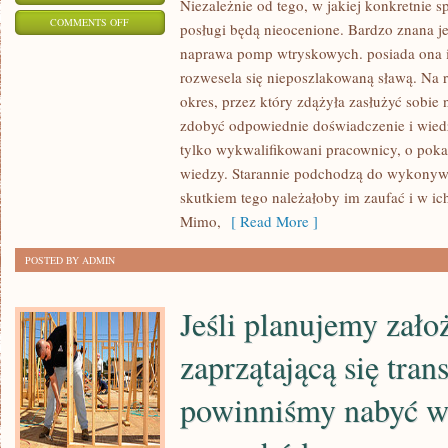
Niezależnie od tego, w jakiej konkretnie spe
ON
COMMENTS OFF
posługi będą nieocenione. Bardzo znana jes
MOTOCYKL
naprawa pomp wtryskowych. posiada ona i
TO
rozwesela się nieposzlakowaną sławą. Na r
POJAZD
okres, przez który zdążyła zasłużyć sobi
DWUKOŁOWY
zdobyć odpowiednie doświadczenie i wiedz
JAKI
tylko wykwalifikowani pracownicy, o pok
wiedzy. Starannie podchodzą do wykonywan
SPRAWIA
skutkiem tego należałoby im zaufać i w ic
RÓWNIEŻ
Mimo,
[ Read More ]
DUŻO
SATYSFAKCJI
POSTED BY ADMIN
CO
SAMOCHÓD
Jeśli planujemy zało
zaprzątającą się tran
powinniśmy nabyć w