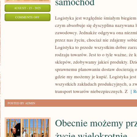
samochód
AUGUST - 15 - 2025
ON
Logistyka jest względnie śmiałym biegiem
COMMENTS OFF
czym absorbuje się dyscyplina nazywana lo
JEŚLI
zawodowcy. Jednakże odgrywa ona niezmie
PLANUJEMY
przez nas życiu, chociaż nie zdajemy sobi
ZAŁOŻYĆ
Logistyka to przede wszystkim dobre zar
JEDNOSTKĘ
rodzaju towarów. Jest to o tyle ważne, że
ZAPRZĄTAJĄCĄ
sklepów, zdobywamy jakieś produkty. Dzię
SIĘ
sprawnemu planowaniu dostaw docierają o
TRANSPORTEM,
gdzie my możemy je kupić. Logistyka jest
POWINNIŚMY
wszystkich zakładach produkcyjnych, a zw
NABYĆ
transport towarów niebezpiecznych. Z
[ Re
WŁAŚCIWY
SAMOCHÓD
POSTED BY ADMIN
Obecnie możemy prz
życie wielokrotnie