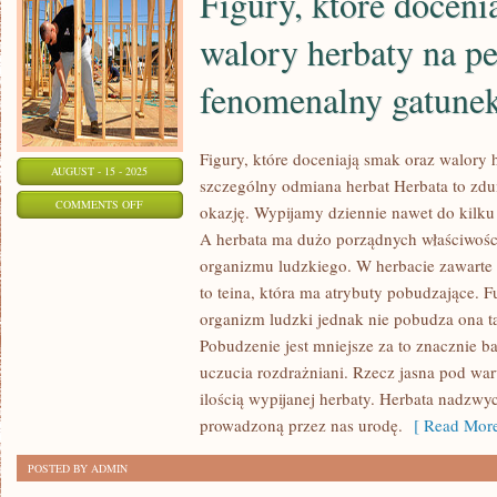
Figury, które doceni
DLA
ZDROWIE
walory herbaty na p
ORAZ
fenomenalny gatunek
BEZPIECZEŃSTWA
Figury, które doceniają smak oraz walory 
AUGUST - 15 - 2025
szczególny odmiana herbat Herbata to zd
ON
COMMENTS OFF
okazję. Wypijamy dziennie nawet do kilku 
FIGURY,
A herbata ma dużo porządnych właściwości
KTÓRE
organizmu ludzkiego. W herbacie zawarte 
DOCENIAJĄ
to teina, która ma atrybuty pobudzające. 
SMAK
organizm ludzki jednak nie pobudza ona t
ORAZ
Pobudzenie jest mniejsze za to znacznie b
uczucia rozdrażniani. Rzecz jasna pod wa
WALORY
ilością wypijanej herbaty. Herbata nadzwyc
HERBATY
prowadzoną przez nas urodę.
[ Read More
NA
PEWNO
POSTED BY ADMIN
ZNAJĄ