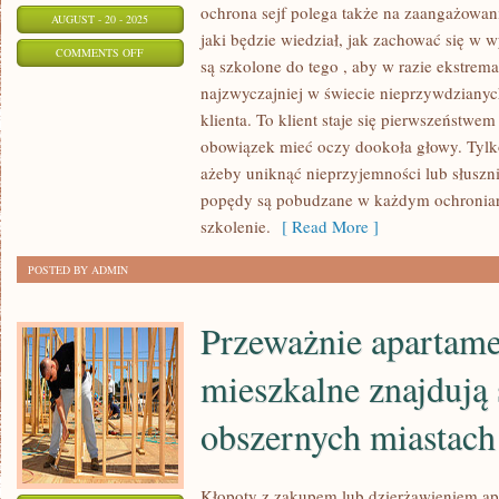
ochrona sejf polega także na zaangażowan
AUGUST - 20 - 2025
jaki będzie wiedział, jak zachować się w w
ON
COMMENTS OFF
są szkolone do tego , aby w razie ekstrem
OPRÓCZ
najzwyczajniej w świecie nieprzywdzianych
ĆWICZEŃ
klienta. To klient staje się pierwszeństwem
SZTUK
obowiązek mieć oczy dookoła głowy. Tylko
WALKI
ażeby uniknąć nieprzyjemności lub słuszn
LUB
popędy są pobudzane w każdym ochroniarz
TEŻ
szkolenie.
[ Read More ]
UZBROJENIA
POSTED BY ADMIN
SIĘ
GAZ
Przeważnie apartam
PIEPRZOWY
LUB
mieszkalne znajdują 
TEŻ
obszernych miastach
Kłopoty z zakupem lub dzierżawieniem ap