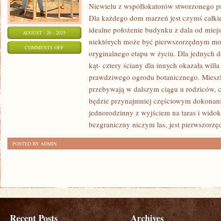
Niewielu z współlokatorów stworzonego pr
Dla każdego dom marzeń jest czymś całki
idealne położenie budynku z dala od mie
AUGUST - 20 - 2025
niektórych może być pierwszorzędnym m
ON
COMMENTS OFF
oryginalnego etapu w życiu. Dla jednych
SPRAWY
kąt- cztery ściany dla innych okazała will
MAJĄ
prawdziwego ogrodu botanicznego. Mieszk
SIĘ
przebywają w dalszym ciągu u rodziców, 
PRZEJRZYŚCIE:
będzie przynajmniej częściowym dokona
BEZ
jednorodzinny z wyjściem na taras i widok
WĄTPIENIA
bezgraniczny niczym las, jest pierwszorzę
NAJSTARSZYM
POSTED BY ADMIN
MATERIAŁEM
Recent Posts
Archives