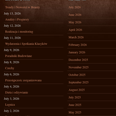
Trendy i Nowości w Branży
July 2026
July 13, 2026
June 2026
Analizy i Prognozy
May 2026
July 12, 2026
April 2026
Realizacja i monitoring
March 2026
July 11, 2026
Wydarzenia i Spotkania Klasyków
February 2026
July 9, 2026
January 2026
Poradniki Budowlane
December 2025
July 8, 2026
November 2025
Czechy
July 6, 2026
October 2025
Przestępczośc zorganizowana
September 2025
July 4, 2026
August 2025
Dieta i odżywianie
July 2025
July 3, 2026
Legnica
June 2025
July 2, 2026
May 2025