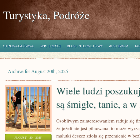
Turystyka, Podróże
STRONA GŁÓWNA
SPIS TREŚCI
BLOG INTERNETOWY
ARCHIWUM
TA
Archive for August 20th, 2025
Wiele ludzi poszukuj
są śmigłe, tanie, a w
Osobliwym zainteresowaniem raduje się fi
że jeżeli nie jest pilnowana, to może wyrz
malutki deszcz zdoła się przemienić w bez
AUGUST - 20 - 2025