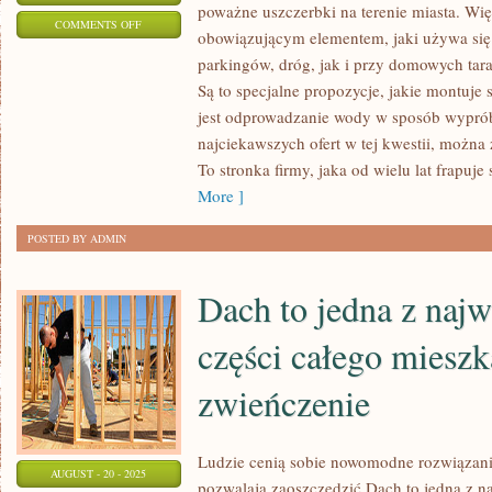
poważne uszczerbki na terenie miasta. Wi
ON
COMMENTS OFF
obowiązującym elementem, jaki używa się
WIELE
parkingów, dróg, jak i przy domowych tara
LUDZI
Są to specjalne propozycje, jakie montuje 
POSZUKUJE
jest odprowadzanie wody w sposób wyprób
USŁUG,
najciekawszych ofert w tej kwestii, można 
KTÓRE
To stronka firmy, jaka od wielu lat frapuj
SĄ
More ]
ŚMIGŁE,
POSTED BY ADMIN
TANIE,
A
Dach to jedna z najw
W
ZASADZIE
części całego mieszk
zwieńczenie
Ludzie cenią sobie nowomodne rozwiązani
AUGUST - 20 - 2025
pozwalają zaoszczędzić Dach to jedna z na