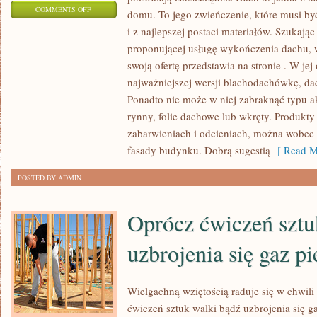
ON
COMMENTS OFF
domu. To jego zwieńczenie, które musi by
DACH
i z najlepszej postaci materiałów. Szukając
TO
proponującej usługę wykończenia dachu, wo
JEDNA
swoją ofertę przedstawia na stronie . W jej
Z
najważniejszej wersji blachodachówkę, da
NAJWAŻNIEJSZYCH
Ponadto nie może w niej zabraknąć typu a
rynny, folie dachowe lub wkręty. Produkty
CZĘŚCI
zabarwieniach i odcieniach, można wobec 
CAŁEGO
fasady budynku. Dobrą sugestią
[ Read M
MIESZKANIA.
TO
POSTED BY ADMIN
JEGO
ZWIEŃCZENIE
Oprócz ćwiczeń sztuk
uzbrojenia się gaz p
Wielgachną wziętością raduje się w chwili
ćwiczeń sztuk walki bądź uzbrojenia się g