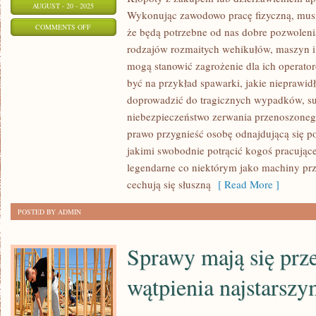
AUGUST - 20 - 2025
Wykonując zawodowo pracę fizyczną, mus
ON
COMMENTS OFF
że będą potrzebne od nas dobre pozwoleni
PRZEWAŻNIE
rodzajów rozmaitych wehikułów, maszyn i
APARTAMENTOWCE
mogą stanowić zagrożenie dla ich operato
MIESZKALNE
być na przykład spawarki, jakie nieprawi
ZNAJDUJĄ
doprowadzić do tragicznych wypadków, s
SIĘ
niebezpieczeństwo zerwania przenoszoneg
prawo przygnieść osobę odnajdującą się p
W
jakimi swobodnie potrącić kogoś pracując
OBSZERNYCH
legendarne co niektórym jako machiny pr
MIASTACH
cechują się słuszną
[ Read More ]
POSTED BY ADMIN
Sprawy mają się prze
wątpienia najstarsz