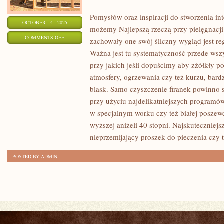
Pomysłów oraz inspiracji do stworzenia int
OCTOBER - 4 - 2025
możemy Najlepszą rzeczą przy pielęgnacji 
ON
COMMENTS OFF
zachowały one swój śliczny wygląd jest reg
POMYSŁÓW
Ważna jest tu systematyczność przede wszy
ORAZ
przy jakich jeśli dopuścimy aby zżółkły
NATCHNIEŃ
atmosfery, ogrzewania czy też kurzu, bard
DO
blask. Samo czyszczenie firanek powinno 
STWORZENIA
przy użyciu najdelikatniejszych programów
w specjalnym worku czy też białej poszewc
ATRAKCYJNEJ
wyższej aniżeli 40 stopni. Najskuteczniejsz
ARANŻACJI
nieprzemijający proszek do pieczenia czy 
W
OKNIE
POSTED BY ADMIN
JESTEŚMY
W
STANIE