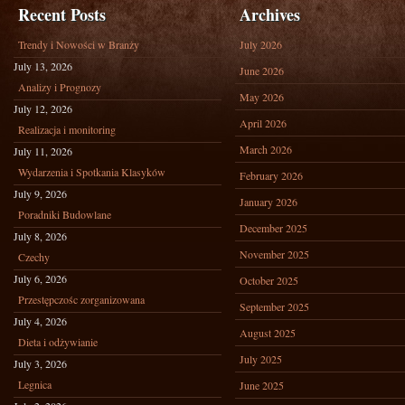
Recent Posts
Archives
Trendy i Nowości w Branży
July 2026
July 13, 2026
June 2026
Analizy i Prognozy
May 2026
July 12, 2026
April 2026
Realizacja i monitoring
March 2026
July 11, 2026
Wydarzenia i Spotkania Klasyków
February 2026
July 9, 2026
January 2026
Poradniki Budowlane
December 2025
July 8, 2026
November 2025
Czechy
July 6, 2026
October 2025
Przestępczośc zorganizowana
September 2025
July 4, 2026
August 2025
Dieta i odżywianie
July 2025
July 3, 2026
Legnica
June 2025