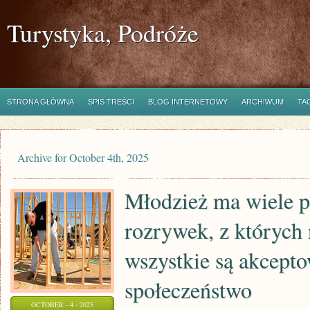
Turystyka, Podróże
STRONA GŁÓWNA
SPIS TREŚCI
BLOG INTERNETOWY
ARCHIWUM
TA
Archive for October 4th, 2025
Młodzież ma wiele p
rozrywek, z których 
wszystkie są akcept
społeczeństwo
OCTOBER - 4 - 2025