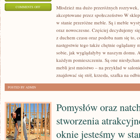
ON
Młodzież ma dużo przeróżnych rozrywek, z 
COMMENTS OFF
akceptowane przez społeczeństwo W sklep
MŁODZIEŻ
w stanie przeróżne meble. Są i meble wysty
MA
oraz nowoczesne. Częściej decydujemy s
WIELE
z duchem czasu oraz podoba nam się to, c
PRZERÓŻNYCH
następstwie tego także chętnie oglądamy
ROZRYWEK,
sobie, jak wyglądałyby w naszym domu. 
Z
każdym pomieszczeniu. Są one niesłychani
KTÓRYCH
mebli jest mnóstwo – na przykład w saloni
NIESTETY
znajdować się stół, krzesła, szafka na odbi
NIE
WSZYSTKIE
POSTED BY ADMIN
SĄ
AKCEPTOWANE
Pomysłów oraz natc
PRZEZ
SPOŁECZEŃSTWO
stworzenia atrakcyjn
oknie jesteśmy w sta