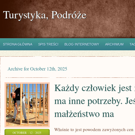
Turystyka, Podróże
STRONA GŁÓWNA
SPIS TREŚCI
BLOG INTERNETOWY
ARCHIWUM
TA
Archive for October 12th, 2025
Każdy człowiek jest 
ma inne potrzeby. Je
małżeństwo ma
Właśnie to jest powodem zawyżonych cen m
OCTOBER - 12 - 2025