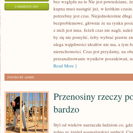
bez względu na to Nie jest powiedziane, ż
ON
COMMENTS OFF
kupna musi nastąpić już, w krótkim czasie
KAŻDY
potrzebny jest czas. Niejednokrotnie długi
CZŁOWIEK
bezproblemowe, głównie że na rynku posiad
JEST
z nich jest inna. Jeżeli czas nie nagli, nal
INNY
by się nie pomylić, żeby wybrać prawie z
ORAZ
ulega wątpliwości ideałów nie ma, a tym 
nieruchomości. Czas jest przydatny, na ob
KAŻDY
przeanalizowanie wyników poszukiwań, 
MA
Read More ]
INNE
POTRZEBY.
POSTED BY ADMIN
JEŚLI
MŁODE
Przenosiny rzeczy p
MAŁŻEŃSTWO
MA
bardzo
Styl od wieków narzucała ludziom co, gdz
jedno ze źródeł gospodarskiej ambicji. Cz