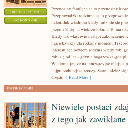
Przenosiny familijne są to przenosiny któ
OCTOBER - 12 - 2025
Przeprowadzki rodzinne są to przeprowadz
ON
COMMENTS OFF
dzień. Jak wiadomo kiedy rodzinie się pr
CENY,
przenieść się na większe lokum. To ma oka
KTÓRE
Kiedy tak właściwie nastąpi zakończenie 
PONOSIMY
najciekawszy dla rodziny moment. Przeprow
NA
interesujące bowiem rodzina wtedy robi gen
ENERGIĘ
robi się od lat – gdynia.bagazowka-gda.pl
Wiadome jest że na innowacyjne miejsce p
ELEKTRYCZNĄ
najpotrzebniejsze rzeczy. Stare tudzież się
ROSNĄ
Często
[ Read More ]
Z
KAŻDYM
POSTED BY ADMIN
ROKIEM.
NIE
Niewiele postaci zda
POWINNO
W
z tego jak zawikłane
TAKIM
RAZIE