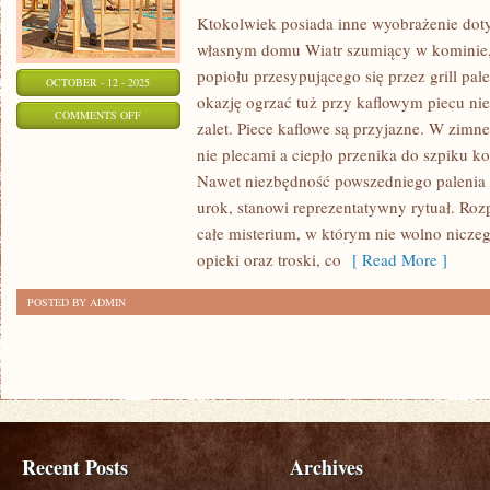
Ktokolwiek posiada inne wyobrażenie doty
własnym domu Wiatr szumiący w kominie,
popiołu przesypującego się przez grill pale
OCTOBER - 12 - 2025
okazję ogrzać tuż przy kaflowym piecu nie
ON
COMMENTS OFF
zalet. Piece kaflowe są przyjazne. W zimn
NIEWIELE
nie plecami a ciepło przenika do szpiku ko
POSTACI
Nawet niezbędność powszedniego palenia
ZDAJE
urok, stanowi reprezentatywny rytuał. Roz
SOBIE
całe misterium, w którym nie wolno nicze
KWESTIĘ
opieki oraz troski, co
[ Read More ]
Z
POSTED BY ADMIN
TEGO
JAK
ZAWIKŁANE
Recent Posts
Archives