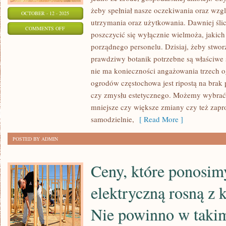
żeby spełniał nasze oczekiwania oraz wzgl
OCTOBER - 12 - 2025
utrzymania oraz użytkowania. Dawniej ślic
ON
COMMENTS OFF
poszczycić się wyłącznie wielmoża, jakich 
PRZENOSINY
porządnego personelu. Dzisiaj, żeby stwor
RZECZY
prawdziwy botanik potrzebne są właściwe 
POMOCNYCH
nie ma konieczności angażowania trzech o
SĄ
ogrodów częstochowa jest ripostą na brak
BARDZO
czy zmysłu estetycznego. Możemy wybrać
mniejsze czy większe zmiany czy też zap
samodzielnie,
[ Read More ]
POSTED BY ADMIN
Ceny, które ponosim
elektryczną rosną z
Nie powinno w takim