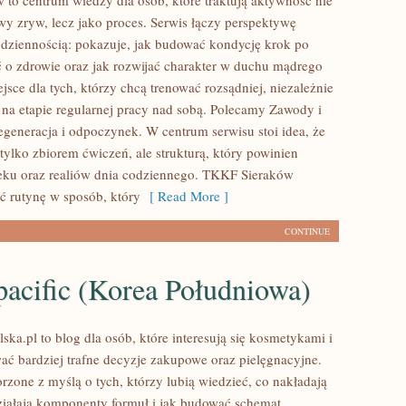
to centrum wiedzy dla osób, które traktują aktywność nie
wy zryw, lecz jako proces. Serwis łączy perspektywę
dziennością: pokazuje, jak budować kondycję krok po
ć o zdrowie oraz jak rozwijać charakter w duchu mądrego
jsce dla tych, którzy chcą trenować rozsądniej, niezależnie
ą na etapie regularnej pracy nad sobą. Polecamy Zawody i
Regeneracja i odpoczynek. W centrum serwisu stoi idea, że
t tylko zbiorem ćwiczeń, ale strukturą, który powinien
eku oraz realiów dnia codziennego. TKKF Sieraków
 rutynę w sposób, który
[ Read More ]
CONTINUE
acific (Korea Południowa)
ska.pl to blog dla osób, które interesują się kosmetykami i
ć bardziej trafne decyzje zakupowe oraz pielęgnacyjne.
rzone z myślą o tych, którzy lubią wiedzieć, co nakładają
działają komponenty formuł i jak budować schemat