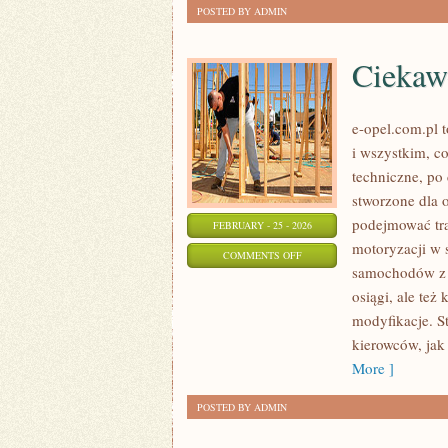
POSTED BY ADMIN
Ciekaw
e-opel.com.pl 
i wszystkim, co
techniczne, po
stworzone dla 
podejmować tra
FEBRUARY - 25 - 2026
motoryzacji w 
ON
COMMENTS OFF
samochodów z po
CIEKAWOSTKI
osiągi, ale też
O
modyfikacje. S
OPLU
kierowców, jak 
More ]
POSTED BY ADMIN