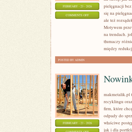
pielęgnacji be
FEBRUARY - 23 - 2026
się na pielęgna
ON
COMMENTS OFF
ale też rozsąd
AMOREPACIFIC
Motywem przewo
(KOREA
na trendach. j
POŁUDNIOWA)
tłumaczy różni
między redukcj
POSTED BY ADMIN
Nowink
makmetalik.pl
recyklingu oraz
firm, które chc
odpady do sprz
właściwe postę
FEBRUARY - 23 - 2026
jak i dla portf
ON
COMMENTS OFF