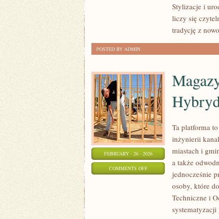
Stylizacje i ur
DLA
liczy się czyt
GOŚCI
tradycję z now
I
PODZIĘKOWANIA
POSTED BY ADMIN
Magazy
Hybry
Ta platforma t
inżynierii kana
miastach i gmi
FEBRUARY - 26 - 2026
a także odwodn
ON
COMMENTS OFF
jednocześnie pr
MAGAZYNOWANIE
osoby, które do
ENERGII
Techniczne i O
I
systematyzacji
SYSTEMY