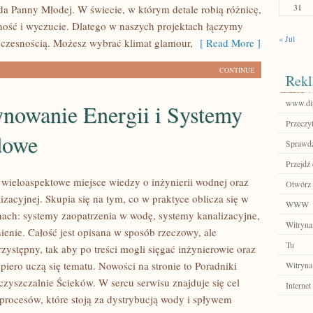
31
oda Panny Młodej. W świecie, w którym detale robią różnicę,
elność i wyczucie. Dlatego w naszych projektach łączymy
« Jul
oczesnością. Możesz wybrać klimat glamour,
[ Read More ]
CONTINUE
Rekl
www.dip
nowanie Energii i Systemy
Przeczyt
dowe
Sprawdź
Przejdź 
o wieloaspektowe miejsce wiedzy o inżynierii wodnej oraz
Otwórz 
lizacyjnej. Skupia się na tym, co w praktyce oblicza się w
WWW
nach: systemy zaopatrzenia w wodę, systemy kanalizacyjne,
Witryna
ienie. Całość jest opisana w sposób rzeczowy, ale
Tu
zystępny, tak aby po treści mogli sięgać inżynierowie oraz
piero uczą się tematu. Nowości na stronie to Poradniki
Witryna
czyszczalnie Ścieków. W sercu serwisu znajduje się cel
Internet
 procesów, które stoją za dystrybucją wody i spływem