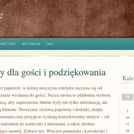
e
ERNETOWY
ARCHIWUM
TAGI
y dla gości i podziękowania
Kale
r papeterii, w której uroczysta estetyka zaczyna się od
żenia wysłanej do gości. Nasza strona to platforma wyboru
M
chcą, aby zaproszenia ślubne były nie tylko informacją, ale
 klimatu. Tworzymy stylową papeterię i dodatki, dzięki
3
remonia oraz przyjęcie zyskują konsekwentny motyw – od
10
iadomień po karteczki z imionami, a także drobne
17
ce nastrój. Zobacz też: Wieczór panieński i kawalerski i
24