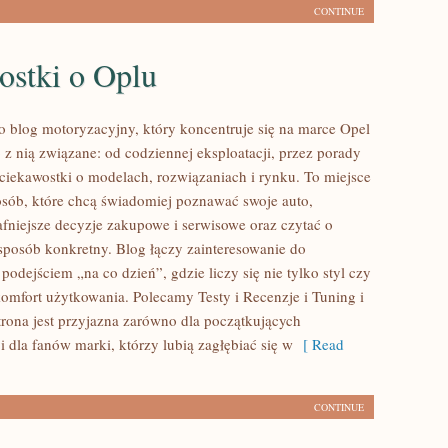
CONTINUE
ostki o Oplu
to blog motoryzacyjny, który koncentruje się na marce Opel
 z nią związane: od codziennej eksploatacji, przez porady
 ciekawostki o modelach, rozwiązaniach i rynku. To miejsce
osób, które chcą świadomiej poznawać swoje auto,
fniejsze decyzje zakupowe i serwisowe oraz czytać o
sposób konkretny. Blog łączy zainteresowanie do
dejściem „na co dzień”, gdzie liczy się nie tylko styl czy
 komfort użytkowania. Polecamy Testy i Recenzje i Tuning i
trona jest przyjazna zarówno dla początkujących
i dla fanów marki, którzy lubią zagłębiać się w
[ Read
CONTINUE