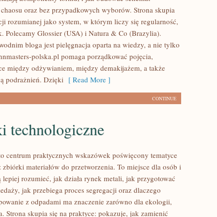
z chaosu oraz bez przypadkowych wyborów. Strona skupia
cji rozumianej jako system, w którym liczy się regularność,
ek. Polecamy Glossier (USA) i Natura & Co (Brazylia).
dnim bloga jest pielęgnacja oparta na wiedzy, a nie tylko
ohnmasters-polska.pl pomaga porządkować pojęcia,
ce między odżywianiem, między demakijażem, a także
ą podrażnień. Dzięki
[ Read More ]
CONTINUE
i technologiczne
 to centrum praktycznych wskazówek poświęcony tematyce
 zbiórki materiałów do przetworzenia. To miejsce dla osób i
ą lepiej rozumieć, jak działa rynek metali, jak przygotować
edaży, jak przebiega proces segregacji oraz dlaczego
powanie z odpadami ma znaczenie zarówno dla ekologii,
ela. Strona skupia się na praktyce: pokazuje, jak zamienić