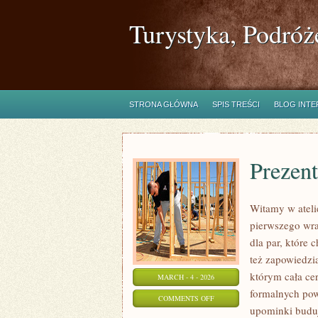
Turystyka, Podróż
STRONA GŁÓWNA
SPIS TREŚCI
BLOG INT
Prezent
Witamy w atelie
pierwszego wra
dla par, które 
też zapowiedzią
którym cała ce
MARCH - 4 - 2026
formalnych pow
ON
COMMENTS OFF
upominki budują
PREZENTY