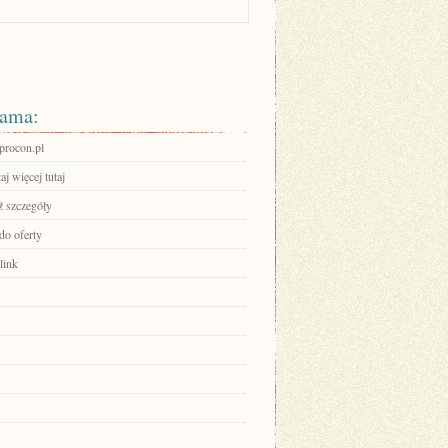
ama:
rocon.pl
aj więcej tutaj
 szczegóły
do oferty
link