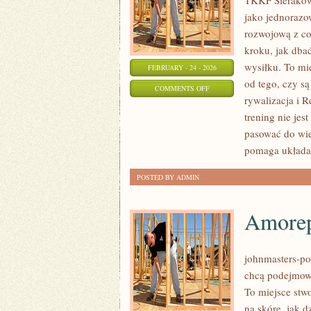
TKKF Sieraków 
jako jednorazo
rozwojową z co
kroku, jak dba
wysiłku. To mie
FEBRUARY - 24 - 2026
od tego, czy s
ON
COMMENTS OFF
rywalizacja i 
PLANOWANIE
trening nie jes
TRENINGU
pasować do wi
pomaga układać
POSTED BY ADMIN
Amorep
johnmasters-pol
chcą podejmowa
To miejsce stwo
na skórę, jak 