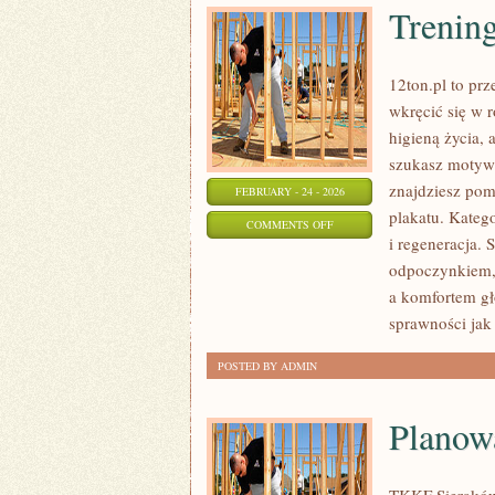
Trenin
12ton.pl to prz
wkręcić się w r
higieną życia, 
szukasz motywa
znajdziesz pom
FEBRUARY - 24 - 2026
plakatu. Kateg
ON
COMMENTS OFF
i regeneracja.
TRENINGI
odpoczynkiem,
OUTDOOROWE
a komfortem gł
sprawności jak 
POSTED BY ADMIN
Planow