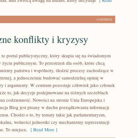
enia, inni zwrócą uwagę na niuans, który decyduje
[ Read
CONTINUE
zne konflikty i kryzysy
l to portal publicystyczny, który skupia się na świadomym
w życiu publicznym. To przestrzeń dla osób, które chcą
nizmy państwa i wspólnoty, śledzić procesy zachodzące w
trznej, a jednocześnie budować samodzielną opinię w
izy i argumenty. W centrum pozostaje człowiek jako członek
akże to, jak decyzje podejmowane na różnych szczeblach
ę na codzienność. Nowości na stronie Unia Europejska i
tucja Blog jest pisany w duchu porządkowania informacji
ensu. Chodzi o to, by tematy takie jak parlamentaryzm,
lokalna, wolności jednostki czy mechanizmy reprezentacji
ne. To miejsce,
[ Read More ]