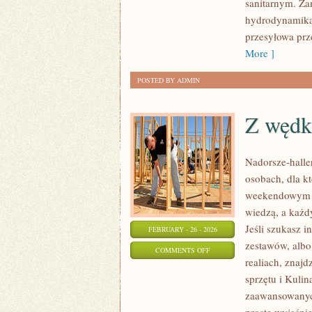
sanitarnym. Za
HYBRYDOWE
hydrodynamika
przesyłowa prze
More ]
POSTED BY ADMIN
Z wędk
Nadorsze-haller
osobach, dla kt
weekendowym ho
wiedzą, a każd
Jeśli szukasz i
FEBRUARY - 26 - 2026
zestawów, albo
ON
COMMENTS OFF
realiach, znajd
Z
sprzętu i Kulin
WĘDKĄ
zaawansowanych
ZA