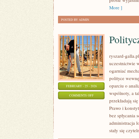
proste wyjaśni
GRANICĄ
More ]
POSTED BY ADMIN
Polityc
ryszard-galla.p
uczestnictwie 
ogarniać mecha
polityce wewnę
oparciu o anal
FEBRUARY - 25 - 2026
wspólnoty, a t
ON
COMMENTS OFF
przekładają si
POLITYCZNE
Prawo i konsty
KONFLIKTY
bez spłycania s
I
administracja 
KRYZYSY
stały się czytel