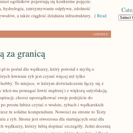
miast ogólników pojawiają się konkretne pojęcia:
, hydrologia, zatrzymywanie odpływu, zdolność
Cate
wodów, a także ciągłość działania infrastruktury.
[ Read
Categories
CONTINUE
ą za granicą
.pl to portal dla wędkarzy, który powstał z myślą o
órych łowienie ryb jest czymś więcej niż tylko
bby. To miejsce, w którym doświadczenie łączy się z
y tekst ma pomagać łowić mądrzej i z większą satysfakcją.
nspiracji, chcesz uporządkować swoje podejście do
 po prostu lubisz czytać o wodzie, rybach i wędkarskich
ziesz tu solidne kompendium. Nowości na stronie to Testy
aria z ryb. Strona jest stworzona dla startujących oraz dla
 wędkarzy, którzy lubią dopinać szczegóły. Jedni docenią