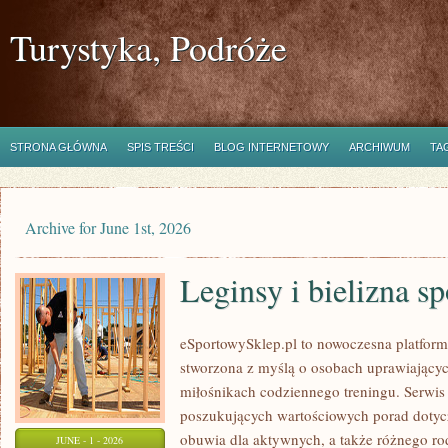
Turystyka, Podróże
STRONA GŁÓWNA
SPIS TREŚCI
BLOG INTERNETOWY
ARCHIWUM
TA
Archive for June 1st, 2026
Leginsy i bielizna s
eSportowySklep.pl to nowoczesna platforma
stworzona z myślą o osobach uprawiającyc
miłośnikach codziennego treningu. Serwis 
poszukujących wartościowych porad dotyc
obuwia dla aktywnych, a także różnego rod
JUNE - 1 - 2026