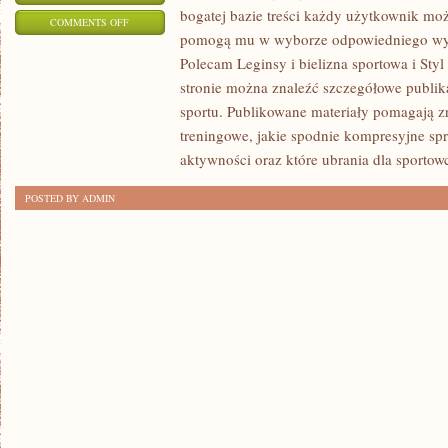
bogatej bazie treści każdy użytkownik może
ON
COMMENTS OFF
pomogą mu w wyborze odpowiedniego wyp
LEGINSY
Polecam Leginsy i bielizna sportowa i Styl
I
stronie można znaleźć szczegółowe publik
BIELIZNA
sportu. Publikowane materiały pomagają z
SPORTOWA
treningowe, jakie spodnie kompresyjne sp
aktywności oraz które ubrania dla sportow
POSTED BY ADMIN