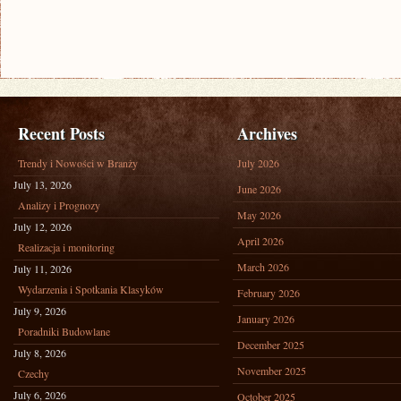
Recent Posts
Archives
Trendy i Nowości w Branży
July 2026
July 13, 2026
June 2026
Analizy i Prognozy
May 2026
July 12, 2026
April 2026
Realizacja i monitoring
March 2026
July 11, 2026
Wydarzenia i Spotkania Klasyków
February 2026
July 9, 2026
January 2026
Poradniki Budowlane
December 2025
July 8, 2026
November 2025
Czechy
July 6, 2026
October 2025