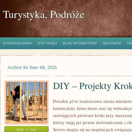
Turystyka, Podróże
STRONA GŁÓWNA
SPIS TREŚCI
BLOG INTERNETOWY
ARCHIWUM
TA
Archive for June 4th, 2026
DIY – Projekty Kro
Proszkic.pl to wartościowa strona interne
krawieckim, która może stać się wirtualn
stawiających pierwsze kroki przy maszynie 
którzy mają już pewne doświadczenie i chc
Serwis skupia się na inspiracjach związan
JUNE - 4 - 2026