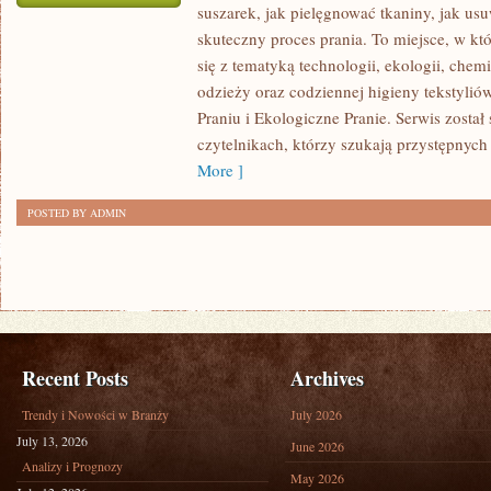
suszarek, jak pielęgnować tkaniny, jak us
PRALKI
skuteczny proces prania. To miejsce, w kt
I
się z tematyką technologii, ekologii, chemi
SUSZARKI
odzieży oraz codziennej higieny tekstylió
Praniu i Ekologiczne Pranie. Serwis został
czytelnikach, którzy szukają przystępnych 
More ]
POSTED BY ADMIN
Recent Posts
Archives
Trendy i Nowości w Branży
July 2026
July 13, 2026
June 2026
Analizy i Prognozy
May 2026