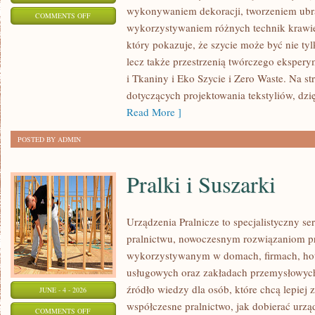
wykonywaniem dekoracji, tworzeniem ubr
ON
COMMENTS OFF
wykorzystywaniem różnych technik krawie
DIY
który pokazuje, że szycie może być nie ty
–
lecz także przestrzenią twórczego eksper
PROJEKTY
i Tkaniny i Eko Szycie i Zero Waste. Na st
KROK
dotyczących projektowania tekstyliów, dz
PO
Read More ]
KROKU
POSTED BY ADMIN
Pralki i Suszarki
Urządzenia Pralnicze to specjalistyczny s
pralnictwu, nowoczesnym rozwiązaniom 
wykorzystywanym w domach, firmach, hote
usługowych oraz zakładach przemysłowych
źródło wiedzy dla osób, które chcą lepiej 
JUNE - 4 - 2026
współczesne pralnictwo, jak dobierać urząd
ON
COMMENTS OFF