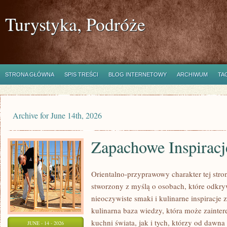
Turystyka, Podróże
STRONA GŁÓWNA
SPIS TREŚCI
BLOG INTERNETOWY
ARCHIWUM
TA
Archive for June 14th, 2026
Zapachowe Inspiracj
Orientalno-przyprawowy charakter tej stron
stworzony z myślą o osobach, które odkry
nieoczywiste smaki i kulinarne inspiracje 
kulinarna baza wiedzy, która może zainte
kuchni świata, jak i tych, którzy od dawn
JUNE - 14 - 2026