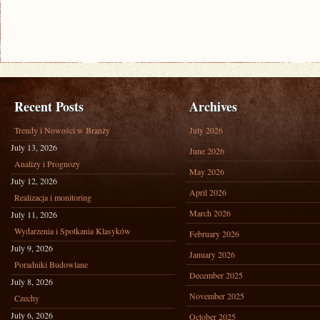
Recent Posts
Archives
Trendy i Nowości w Branży
July 2026
July 13, 2026
June 2026
Analizy i Prognozy
May 2026
July 12, 2026
April 2026
Realizacja i monitoring
March 2026
July 11, 2026
Wydarzenia i Spotkania Klasyków
February 2026
July 9, 2026
January 2026
Poradniki Budowlane
December 2025
July 8, 2026
November 2025
Czechy
July 6, 2026
October 2025