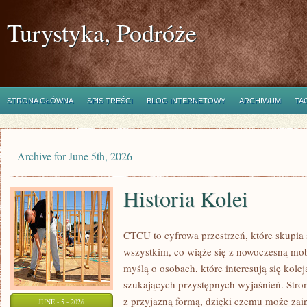
Turystyka, Podróże
STRONA GŁÓWNA
SPIS TREŚCI
BLOG INTERNETOWY
ARCHIWUM
TA
Archive for June 5th, 2026
Historia Kolei
CTCU to cyfrowa przestrzeń, które skupia s
wszystkim, co wiąże się z nowoczesną mob
myślą o osobach, które interesują się kolej
szukających przystępnych wyjaśnień. Stro
z przyjazną formą, dzięki czemu może zai
JUNE - 5 - 2026