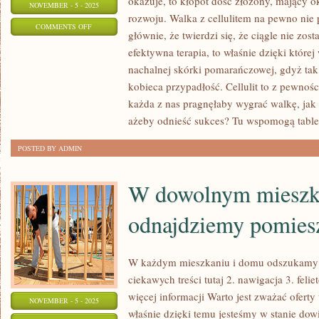
okazuje, to kłopot dość złożony, mający o
NOVEMBER - 5 - 2025
rozwoju. Walka z cellulitem na pewno nie 
ON
COMMENTS OFF
głównie, że twierdzi się, że ciągle nie zos
NA
efektywna terapia, to właśnie dzięki które
RYNKU
nachalnej skórki pomarańczowej, gdyż ta
LECZNICZYM
kobieca przypadłość. Cellulit to z pewnoś
PRACUJE
każda z nas pragnęłaby wygrać walkę, jak
WIELU
ażeby odnieść sukces? Tu wspomogą table
DOKTORÓW
POSTED BY ADMIN
W dowolnym mieszk
odnajdziemy pomies
W każdym mieszkaniu i domu odszukamy 
ciekawych treści tutaj 2. nawigacja 3. feli
więcej informacji Warto jest zważać oferty
NOVEMBER - 5 - 2025
właśnie dzięki temu jesteśmy w stanie dowie