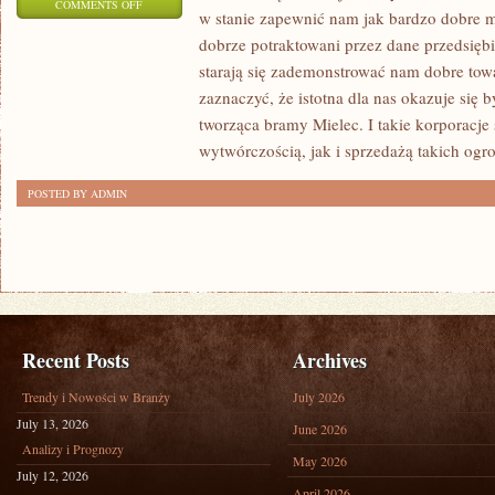
ON
COMMENTS OFF
w stanie zapewnić nam jak bardzo dobre m
W
dobrze potraktowani przez dane przedsiębio
DOWOLNYM
starają się zademonstrować nam dobre towar
MIESZKANIU
zaznaczyć, że istotna dla nas okazuje się 
ORAZ
tworząca bramy Mielec. I takie korporacje 
DOMU
wytwórczością, jak i sprzedażą takich ogr
ODNAJDZIEMY
POSTED BY ADMIN
POMIESZCZENIE
Recent Posts
Archives
Trendy i Nowości w Branży
July 2026
July 13, 2026
June 2026
Analizy i Prognozy
May 2026
July 12, 2026
April 2026