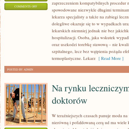
zaprzeczeniem kompatybilnych procedur m
ON
COMMENTS OFF
spowodowane niezwykle długimi terminami
SPOSÓB
lekarza specjalisty a także na zabiegi leczn
DZIAŁANIA
dolegliwe okazuje się to w wypadkach ur
OBECNEGO
lekarskich niemniej jednak nie bez jakic
SYSTEMU
hospitalizacji. Osoba, jaka wskutek wypa
OPIEKI
oraz uszkodzi torebkę stawową – nie kwalif
ZDROWOTNEJ
szpitalnego, lecz bez wątpienia pożąda ef
W
termoplastyczne. Lekarz
[ Read More ]
KRAJU
POSTED BY ADMIN
BYWA
Na rynku leczniczym
doktorów
W teraźniejszych czasach panuje moda na
nierówną i pofałdowaną cerą ud ma wiele k