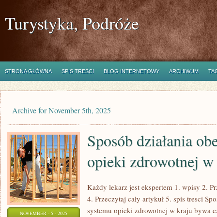
Turystyka, Podróże
STRONA GŁÓWNA
SPIS TREŚCI
BLOG INTERNETOWY
ARCHIWUM
TA
Archive for November 5th, 2025
Sposób działania ob
opieki zdrowotnej w
Każdy lekarz jest ekspertem 1. wpisy 2. Prz
4. Przeczytaj cały artykuł 5. spis tresci 
systemu opieki zdrowotnej w kraju bywa 
NOVEMBER - 5 - 2025