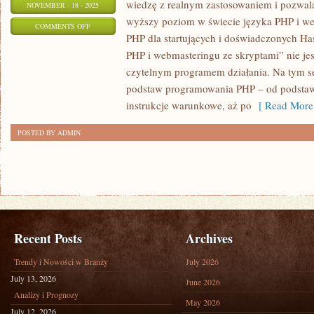
wiedzę z realnym zastosowaniem i pozwala
NOVEMBER - 18 - 2025
wyższy poziom w świecie języka PHP i w
ON
COMMENTS OFF
PHP dla startujących i doświadczonych H
PROGRAMOWANIE
PHP i webmasteringu ze skryptami” nie je
I
czytelnym programem działania. Na tym se
CERTYFIKACJE
podstaw programowania PHP – od podstaw
IT
instrukcje warunkowe, aż po
[ Read More
POSTED BY ADMIN
Recent Posts
Archives
Trendy i Nowości w Branży
July 2026
July 13, 2026
June 2026
Analizy i Prognozy
May 2026
July 12, 2026