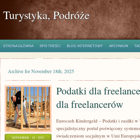
Turystyka, Podróże
STRONA GŁÓWNA
SPIS TREŚCI
BLOG INTERNETOWY
ARCHIWUM
TA
Archive for November 18th, 2025
Podatki dla freelanc
dla freelancerów
Eurocash Kindergeld – Podatki i zasiłki w 
specjalistyczny portal poświęcony syste
świadczeniom socjalnym w Unii Europejski
NOVEMBER - 18 - 2025