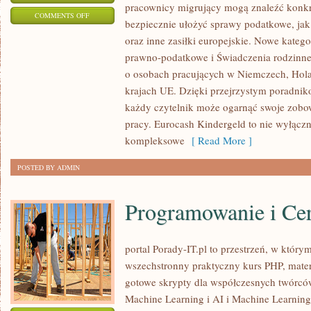
pracownicy migrujący mogą znaleźć konkre
ON
COMMENTS OFF
bezpiecznie ułożyć sprawy podatkowe, jak
PODATKI
oraz inne zasiłki europejskie. Nowe kategor
DLA
prawno-podatkowe i Świadczenia rodzinne
FREELANCERÓW
o osobach pracujących w Niemczech, Holand
I
krajach UE. Dzięki przejrzystym poradni
PODATKI
każdy czytelnik może ogarnąć swoje zobow
DLA
pracy. Eurocash Kindergeld to nie wyłączn
FREELANCERÓW
kompleksowe
[ Read More ]
POSTED BY ADMIN
Programowanie i Cer
portal Porady-IT.pl to przestrzeń, w który
wszechstronny praktyczny kurs PHP, mater
gotowe skrypty dla współczesnych twórców
Machine Learning i AI i Machine Learning. 