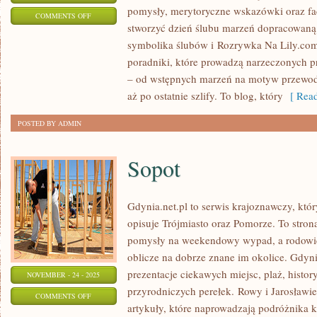
pomysły, merytoryczne wskazówki oraz f
ON
COMMENTS OFF
stworzyć dzień ślubu marzeń dopracowaną 
AFTER
symbolika ślubów i Rozrywka Na Lily.com
WEDDING
poradniki, które prowadzą narzeczonych p
–
– od wstępnych marzeń na motyw przewodn
ŻYCIE
aż po ostatnie szlify. To blog, który
[ Read
PO
ŚLUBIE
POSTED BY ADMIN
Sopot
Gdynia.net.pl to serwis krajoznawczy, kt
opisuje Trójmiasto oraz Pomorze. To stron
pomysły na weekendowy wypad, a rodowic
oblicze na dobrze znane im okolice. Gdyni
prezentacje ciekawych miejsc, plaż, histo
NOVEMBER - 24 - 2025
przyrodniczych perełek. Rowy i Jarosławie
ON
COMMENTS OFF
artykuły, które naprowadzają podróżnika 
SOPOT