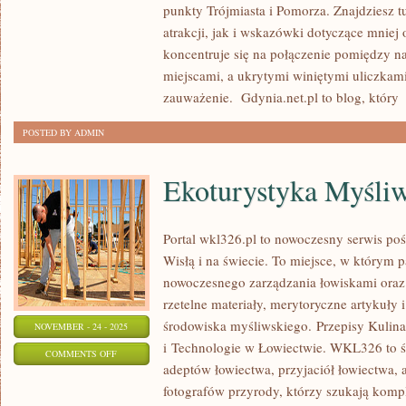
punkty Trójmiasta i Pomorza. Znajdziesz 
atrakcji, jak i wskazówki dotyczące mniej o
koncentruje się na połączenie pomiędzy n
miejscami, a ukrytymi winiętymi uliczkami
zauważenie. Gdynia.net.pl to blog, który
[
POSTED BY ADMIN
Ekoturystyka Myśli
Portal wkl326.pl to nowoczesny serwis po
Wisłą i na świecie. To miejsce, w którym p
nowoczesnego zarządzania łowiskami ora
rzetelne materiały, merytoryczne artykuły
środowiska myśliwskiego. Przepisy Kulina
NOVEMBER - 24 - 2025
i Technologie w Łowiectwie. WKL326 to ś
ON
COMMENTS OFF
adeptów łowiectwa, przyjaciół łowiectwa, 
EKOTURYSTYKA
fotografów przyrody, którzy szukają komp
MYŚLIWSKA