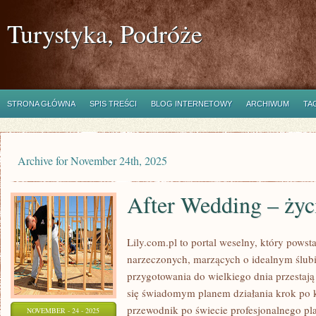
Turystyka, Podróże
STRONA GŁÓWNA
SPIS TREŚCI
BLOG INTERNETOWY
ARCHIWUM
TA
Archive for November 24th, 2025
After Wedding – życi
Lily.com.pl to portal weselny, który powst
narzeczonych, marzących o idealnym ślubi
przygotowania do wielkiego dnia przestają
się świadomym planem działania krok po k
przewodnik po świecie profesjonalnego pl
NOVEMBER - 24 - 2025