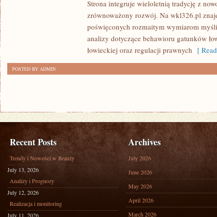
Strona integruje wieloletnią tradycję z n
zrównoważony rozwój. Na wkl326.pl znaj
poświęconych rozmaitym wymiarom myślis
analizy dotyczące behawioru gatunków ło
łowieckiej oraz regulacji prawnych
[ Read
POSTED BY ADMIN
Recent Posts
Archives
Trendy i Nowości w Branży
July 2026
July 13, 2026
June 2026
Analizy i Prognozy
May 2026
July 12, 2026
April 2026
Realizacja i monitoring
March 2026
July 11, 2026