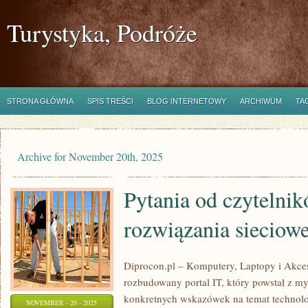
Turystyka, Podróże
STRONA GŁÓWNA
SPIS TREŚCI
BLOG INTERNETOWY
ARCHIWUM
TA
Archive for November 20th, 2025
Pytania od czytelnik
rozwiązania sieciow
Diprocon.pl – Komputery, Laptopy i Akceso
rozbudowany portal IT, który powstał z my
konkretnych wskazówek na temat technol
NOVEMBER - 20 - 2025