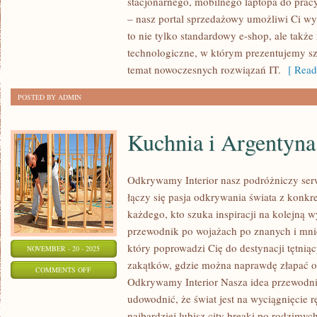
stacjonarnego, mobilnego laptopa do prac
UŻYTKOWE
– nasz portal sprzedażowy umożliwi Ci wyb
to nie tylko standardowy e-shop, ale ta
technologiczne, w którym prezentujemy sz
temat nowoczesnych rozwiązań IT.
[ Read
POSTED BY ADMIN
Kuchnia i Argentyna
Odkrywamy Interior nasz podróżniczy serw
łączy się pasja odkrywania świata z konk
każdego, kto szuka inspiracji na kolejną 
przewodnik po wojażach po znanych i mni
który poprowadzi Cię do destynacji tętnią
NOVEMBER - 20 - 2025
zakątków, gdzie można naprawdę złapać od
ON
COMMENTS OFF
Odkrywamy Interior Nasza idea przewodnia 
KUCHNIA
udowodnić, że świat jest na wyciągnięcie r
I
najbardziej lubisz city breaki po rodzimyc