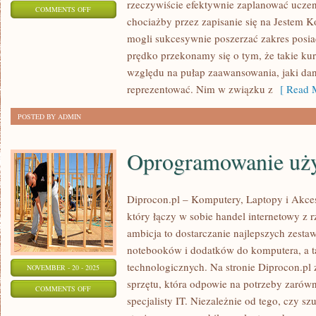
rzeczywiście efektywnie zaplanować uczeni
ON
COMMENTS OFF
chociażby przez zapisanie się na Jestem K
NAUKA
mogli sukcesywnie poszerzać zakres posi
JĘZYKA
prędko przekonamy się o tym, że takie kur
OBCEGO
względu na pułap zaawansowania, jaki da
reprezentować. Nim w związku z
[ Read M
POSTED BY ADMIN
Oprogramowanie uż
Diprocon.pl – Komputery, Laptopy i Akceso
który łączy w sobie handel internetowy z r
ambicja to dostarczanie najlepszych zes
notebooków i dodatków do komputera, a ta
technologicznych. Na stronie Diprocon.pl 
NOVEMBER - 20 - 2025
sprzętu, która odpowie na potrzeby zaró
ON
COMMENTS OFF
specjalisty IT. Niezależnie od tego, czy 
OPROGRAMOWANIE