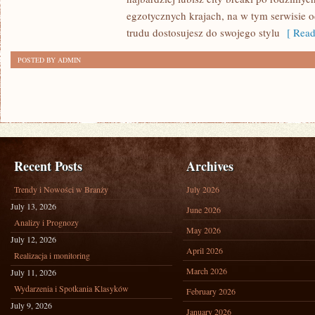
ARGENTYNA
egzotycznych krajach, na w tym serwisie o
trudu dostosujesz do swojego stylu
[ Read
POSTED BY ADMIN
Recent Posts
Archives
Trendy i Nowości w Branży
July 2026
July 13, 2026
June 2026
Analizy i Prognozy
May 2026
July 12, 2026
April 2026
Realizacja i monitoring
March 2026
July 11, 2026
Wydarzenia i Spotkania Klasyków
February 2026
July 9, 2026
January 2026