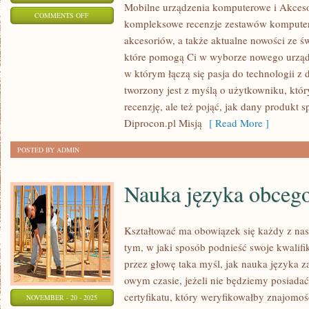
Mobilne urządzenia komputerowe i Akcesor
ON
COMMENTS OFF
kompleksowe recenzje zestawów kompute
PYTANIA
akcesoriów, a także aktualne nowości ze św
OD
które pomogą Ci w wyborze nowego urządze
CZYTELNIKÓW
w którym łączą się pasja do technologii z
I
tworzony jest z myślą o użytkowniku, któr
SERWERY
recenzję, ale też pojąć, jak dany produkt s
I
Diprocon.pl Misją
[ Read More ]
ROZWIĄZANIA
POSTED BY ADMIN
SIECIOWE
Nauka języka obceg
Kształtować ma obowiązek się każdy z na
tym, w jaki sposób podnieść swoje kwalif
przez głowę taka myśl, jak nauka języka z
owym czasie, jeżeli nie będziemy posiadać
certyfikatu, który weryfikowałby znajomo
NOVEMBER - 20 - 2025