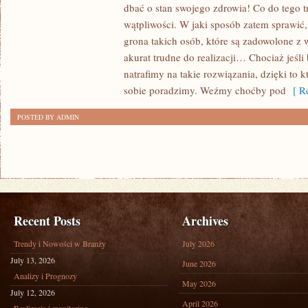
TRZEBA
dbać o stan swojego zdrowia! Co do tego 
ROBIĆ,
wątpliwości. W jaki sposób zatem sprawić,
ABY
grona takich osób, które są zadowolone z 
PRZEZ
akurat trudne do realizacji… Chociaż jeśli 
natrafimy na takie rozwiązania, dzięki to
BARDZO
sobie poradzimy. Weźmy choćby pod
[ Re
DŁUGI
CZAS
POSTED BY ADMIN
PREZENTOWAĆ
SIĘ
ZE
WSZECH
MIAR
ATRAKCYJNIE?
Recent Posts
Archives
Trendy i Nowości w Branży
July 2026
July 13, 2026
June 2026
Analizy i Prognozy
May 2026
July 12, 2026
April 2026