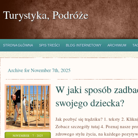
Turystyka, Podróże
STRONA GŁÓWNA
SPIS TREŚCI
BLOG INTERNETOWY
ARCHIWUM
TA
Archive for November 7th, 2025
W jaki sposób zadba
swojego dziecka?
Jak pozbyć się trądziku? 1. teksty 2. Klikn
Zobacz szczegóły tutaj 4. Poznaj nasze pr
zdrowego stylu życia, na każdego pozytywn
NOVEMBER - 7 - 2025