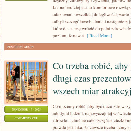
fizyczny, zdrowy tryb żywienia, jak równi
CO
Jak najbardziej jest to komfortowe rozwią
TAK
odczuwania wszelkiej dolegliwości, warto j
NAPRAWDĘ
odbyć szczegółowe badania i następnie z 
MOŻEMY
które da szansę wrócić do pełni zdrowia.
ROBIĆ,
poziom, iż nawet
[ Read More ]
ABY
POSTED BY ADMIN
ZMNIEJSZYĆ
WYDATKI
Co trzeba robić, aby
NA
LEKI?
długi czas prezentow
wszech miar atrakcy
Co możemy robić, aby być dużo zdrowszy
NOVEMBER - 7 - 2025
młodymi ludźmi, najzwyczajniej w świecie
ON
COMMENTS OFF
zdrowie – choć na całe szczęście ciężko m
CO
prawda jest taka, że zawsze trzeba uzmys