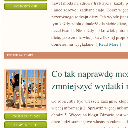
nawet moda na zdrowy tryb życia, każdy p
ON
COMMENTS OFF
i mieć zdrowe i zadbane ciało. Coraz wię
W
przeróżnego rodzaju diety. Ich wybór jest
JAKI
tym każdy zdoła odnaleźć dla siebie dietę,
SPOSÓB
oczekiwania. Nie każdy jakkolwiek potrafi 
ZADBAĆ
dietę, jako że nie wie, jaka z licznej propoz
O
doniesie mu wyglądane
[ Read More ]
ZDROWIE
POSTED BY ADMIN
SWOJEGO
DZIECKA?
Co tak naprawdę mo
zmniejszyć wydatki n
Co robić, aby być wreszcie zażegnać kłop
więcej informacji 2. Sprawdź więcej inform
chodzi 5. Więcej na blogu Zdrowie, jest w
NOVEMBER - 7 - 2025
dużo ludzi stara się we własnym zakresie 
ON
COMMENTS OFF