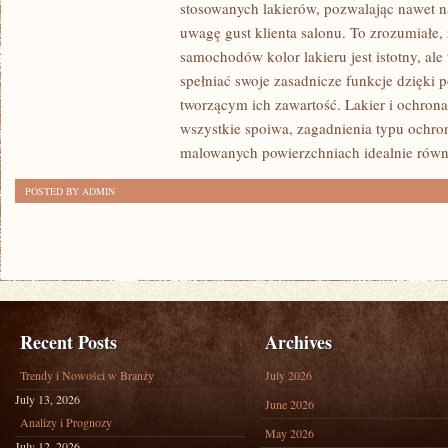
WŁAŚCICIEL
stosowanych lakierów, pozwalając nawet n
SAMOCHODU
uwagę gust klienta salonu. To zrozumiałe, 
ZWYKLE
samochodów kolor lakieru jest istotny, al
NIE
spełniać swoje zasadnicze funkcje dzięki
tworzącym ich zawartość. Lakier i ochrona 
ZASTANAWIA
wszystkie spoiwa, zagadnienia typu ochro
SIĘ,
malowanych powierzchniach idealnie równą
JAKĄ
SUBSTANCJĄ
POSTED BY ADMIN
Recent Posts
Archives
Trendy i Nowości w Branży
July 2026
July 13, 2026
June 2026
Analizy i Prognozy
May 2026
July 12, 2026