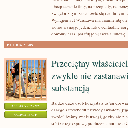
Z
ubezpieczenie floty, na przeglądy, na ben
REGUŁY
związku z tym zastanowić się nad innym r
Wynajem aut Warszawa ma znamienitą ofer
MUSIMY
wolno wynająć jeden, lub ewentualnie p
KORZYSTAĆ
dowolny czas, parafując właściwą umowę
Z
TRANSPORTU
POSTED BY ADMIN
Przeciętny właścici
zwykle nie zastanawi
substancją
Bardzo dużo osób korzysta z usług doświ
DECEMBER - 22 - 2025
danego samochodu niekiedy świadczy jego
ON
COMMENTS OFF
zwrócilibyśmy wcale uwagi, gdyby nie nie
PRZECIĘTNY
sobie z tego sprawę producenci aut i wci