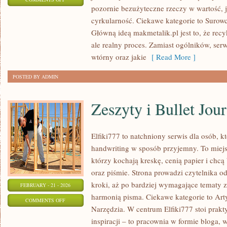
pozornie bezużyteczne rzeczy w wartość, 
NOWINKI
cyrkularność. Ciekawe kategorie to Surowc
TECHNOLOGICZNE
Główną ideą makmetalik.pl jest to, że recyk
ale realny proces. Zamiast ogólników, ser
wtórny oraz jakie
[ Read More ]
POSTED BY ADMIN
Zeszyty i Bullet Jou
Elfiki777 to natchniony serwis dla osób, k
handwriting w sposób przyjemny. To miejs
którzy kochają kreskę, cenią papier i chc
oraz piśmie. Strona prowadzi czytelnika o
kroki, aż po bardziej wymagające tematy 
FEBRUARY - 21 - 2026
harmonią pisma. Ciekawe kategorie to Art
ON
COMMENTS OFF
Narzędzia. W centrum Elfiki777 stoi prakty
ZESZYTY
inspiracji – to pracownia w formie bloga
I