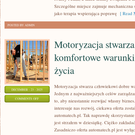
Szczególne miejsce zajmuje mechaniczna 
jako terapia wspierająca poprawę
[ Read M
POSTED BY ADMIN
Motoryzacja stwarz
komfortowe warunki
życia
Motoryzacja stwarza człowiekowi dobre w
DECEMBER - 23 - 2025
Jednym z najważniejszych celów zarządzani
ON
COMMENTS OFF
to, aby nieustannie rozwijać własny biznes
MOTORYZACJA
interesuje nas rozwój, ciekawa oferta zos
STWARZA
automatech.pl. Tak naprawdę skorzystanie
NAM
jest strzałem w dziesiątkę. Ciężko zakłada
KOMFORTOWE
Zasadniczo oferta automatech.pl jest wyłąc