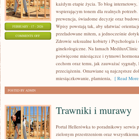
każdym etapie życia. To blog internetowy, 
wspierającym tonem dla realnych potrzeb. 
prewencja, świadome decyzje oraz budowa
Wpisy powstają tak, aby ułatwiać orientacj
FEBRUARY - 17 - 2026
przeładowane mitem, a jednocześnie dotyk
ON
COMMENTS OFF
Zdrowie seksualne kobiety i Psychologia i
CHOROBY
ginekologiczne. Na łamach MediluxClinic p
GINEKOLOGICZNE
poświęcone miesiączce i rytmowi hormon
cechom oraz temu, jak zauważać sygnały,
przeciążeniu. Omawiane są najczęstsze dol
miesiączkowanie, plamienia,
[ Read More
POSTED BY ADMIN
Trawniki i murawy
Portal Hellerówka to poradnikowy serwis
zielonym przestrzeniom oraz wszystkiem