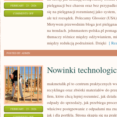
pielęgnacji bez chaosu oraz bez przypad
FEBRUARY - 23 - 2026
się na pielęgnacji rozumianej jako system,
ON
COMMENTS OFF
ale też rozsądek. Polecamy Glossier (USA)
AMOREPACIFIC
Motywem przewodnim bloga jest pielęgnacj
(KOREA
na trendach. johnmasters-polska.pl pomag
POŁUDNIOWA)
tłumaczy różnice między odżywianiem, mi
między redukcją podrażnień. Dzięki
[ Rea
POSTED BY ADMIN
Nowinki technologi
makmetalik.pl to centrum praktycznych 
recyklingu oraz zbiórki materiałów do prze
firm, które chcą lepiej rozumieć, jak dział
odpady do sprzedaży, jak przebiega proces
właściwe postępowanie z odpadami ma zna
FEBRUARY - 23 - 2026
jak i dla portfela. Strona skupia się na pra
ON
COMMENTS OFF