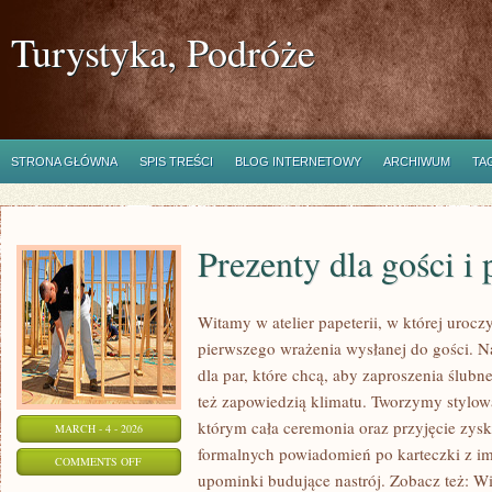
Turystyka, Podróże
STRONA GŁÓWNA
SPIS TREŚCI
BLOG INTERNETOWY
ARCHIWUM
TA
Prezenty dla gości i
Witamy w atelier papeterii, w której urocz
pierwszego wrażenia wysłanej do gości. N
dla par, które chcą, aby zaproszenia ślubne
też zapowiedzią klimatu. Tworzymy stylową 
którym cała ceremonia oraz przyjęcie zy
MARCH - 4 - 2026
formalnych powiadomień po karteczki z im
ON
COMMENTS OFF
upominki budujące nastrój. Zobacz też: Wi
PREZENTY