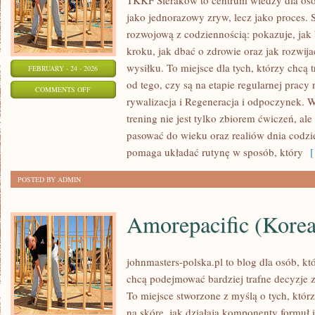
TKKF Sieraków to centrum wiedzy dla osób
jako jednorazowy zryw, lecz jako proces. 
rozwojową z codziennością: pokazuje, ja
kroku, jak dbać o zdrowie oraz jak rozwi
wysiłku. To miejsce dla tych, którzy chcą 
FEBRUARY - 24 - 2026
od tego, czy są na etapie regularnej prac
ON
COMMENTS OFF
rywalizacja i Regeneracja i odpoczynek. W
PLANOWANIE
trening nie jest tylko zbiorem ćwiczeń, ale
TRENINGU
pasować do wieku oraz realiów dnia cod
pomaga układać rutynę w sposób, który
[ 
POSTED BY ADMIN
Amorepacific (Kore
johnmasters-polska.pl to blog dla osób, kt
chcą podejmować bardziej trafne decyzje 
To miejsce stworzone z myślą o tych, którz
na skórę, jak działają komponenty formuł