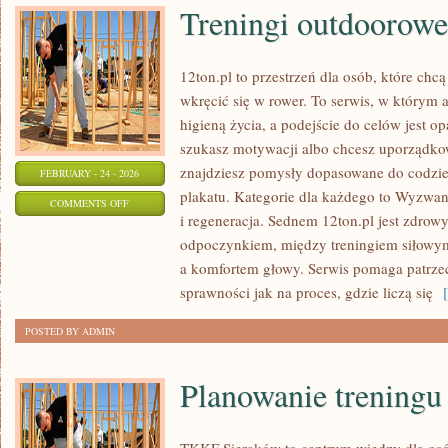
Treningi outdoorowe
12ton.pl to przestrzeń dla osób, które chc
wkręcić się w rower. To serwis, w którym a
higieną życia, a podejście do celów jest op
szukasz motywacji albo chcesz uporządkow
znajdziesz pomysły dopasowane do codzien
FEBRUARY - 24 - 2026
plakatu. Kategorie dla każdego to Wyzwani
ON
COMMENTS OFF
i regeneracja. Sednem 12ton.pl jest zdrow
TRENINGI
odpoczynkiem, między treningiem siłowy
OUTDOOROWE
a komfortem głowy. Serwis pomaga patrzeć
sprawności jak na proces, gdzie liczą się
[ 
POSTED BY ADMIN
Planowanie treningu