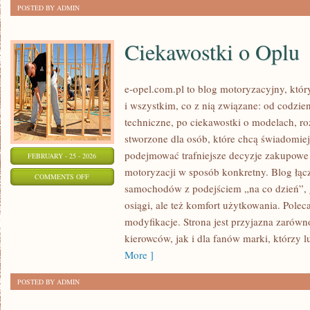
POSTED BY ADMIN
Ciekawostki o Oplu
e-opel.com.pl to blog motoryzacyjny, któr
i wszystkim, co z nią związane: od codzien
techniczne, po ciekawostki o modelach, ro
stworzone dla osób, które chcą świadomie
podejmować trafniejsze decyzje zakupowe 
FEBRUARY - 25 - 2026
motoryzacji w sposób konkretny. Blog łąc
ON
COMMENTS OFF
samochodów z podejściem „na co dzień”, gd
CIEKAWOSTKI
osiągi, ale też komfort użytkowania. Polec
O
modyfikacje. Strona jest przyjazna zarówn
OPLU
kierowców, jak i dla fanów marki, którzy l
More ]
POSTED BY ADMIN