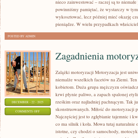
WARUNKI
nieco zainwestować – raczej są to niemałe
powinniśmy pamiętać, że wystarczy w tym
CODZIENNEGO
wykosztować, lecz później mieć okazję cze
ŻYCIA
pieniądze. W wielu przypadkach właścici
POSTED BY ADMIN
Zagadnienia motory
Zalążki motoryzacji Motoryzacja jest uniw
niemalże wszelkich facetów na Ziemi. Ten 
kobietom. Duża grupa mężczyzn oświadcza
krwi płynie paliwo, a zapach spalonej etyl
rześkim oraz najładniej pachnącym. Tak ju
DECEMBER - 22 - 2025
skonstruowanych. Miłość do motoryzacji p
ON
COMMENTS OFF
Najczęściej jest to zgłębianie tajemnic i 
ZAGADNIENIA
co ma silnik i koła. Mowa tutaj naturalni
MOTORYZACYJNE
istotne, czy chodzi o samochody, motocykl