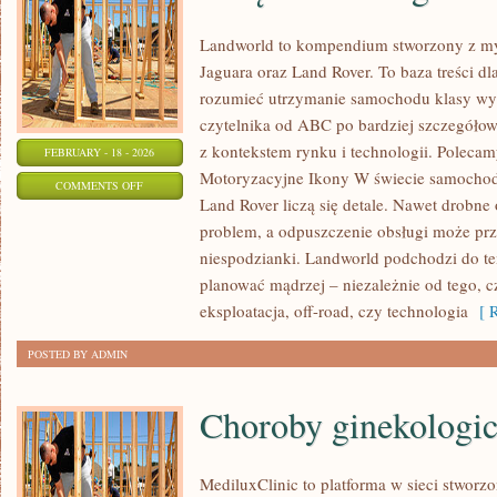
Landworld to kompendium stworzony z my
Jaguara oraz Land Rover. To baza treści dla
rozumieć utrzymanie samochodu klasy wyż
czytelnika od ABC po bardziej szczegółow
z kontekstem rynku i technologii. Polecamy
FEBRUARY - 18 - 2026
Motoryzacyjne Ikony W świecie samochod
ON
COMMENTS OFF
Land Rover liczą się detale. Nawet drobn
WNĘTRZA
problem, a odpuszczenie obsługi może prz
I
niespodzianki. Landworld podchodzi do te
DESIGN
planować mądrzej – niezależnie od tego, c
eksploatacja, off-road, czy technologia
[ R
POSTED BY ADMIN
Choroby ginekologi
MediluxClinic to platforma w sieci stworz