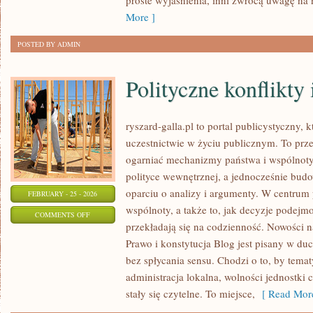
proste wyjaśnienia, inni zwrócą uwagę na 
GRANICĄ
More ]
POSTED BY ADMIN
Polityczne konflikty 
ryszard-galla.pl to portal publicystyczny,
uczestnictwie w życiu publicznym. To prze
ogarniać mechanizmy państwa i wspólnoty
polityce wewnętrznej, a jednocześnie bud
oparciu o analizy i argumenty. W centrum 
FEBRUARY - 25 - 2026
wspólnoty, a także to, jak decyzje podej
ON
COMMENTS OFF
przekładają się na codzienność. Nowości n
POLITYCZNE
Prawo i konstytucja Blog jest pisany w du
KONFLIKTY
bez spłycania sensu. Chodzi o to, by temat
I
administracja lokalna, wolności jednostki
KRYZYSY
stały się czytelne. To miejsce,
[ Read More