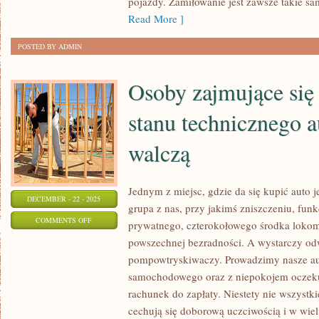
pojazdy. Zamiłowanie jest zawsze takie 
Read More ]
POSTED BY ADMIN
Osoby zajmujące się
stanu technicznego a
walczą
Jednym z miejsc, gdzie da się kupić auto
DECEMBER - 22 - 2025
grupa z nas, przy jakimś zniszczeniu, funk
ON
COMMENTS OFF
prywatnego, czterokołowego środka lokomo
OSOBY
powszechnej bezradności. A wystarczy od
ZAJMUJĄCE
pompowtryskiwaczy. Prowadzimy nasze au
SIĘ
samochodowego oraz z niepokojem oczek
RATOWANIEM
rachunek do zapłaty. Niestety nie wszystki
STANU
cechują się doborową uczciwością i w wiel