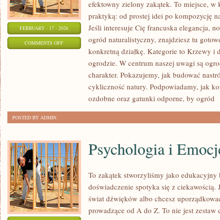
efektowny zielony zakątek. To miejsce, w 
praktyką: od prostej idei po kompozycję na
Jeśli interesuje Cię francuska elegancja,
FEBRUARY - 17 - 2026
ogród naturalistyczny, znajdziesz tu gotowe
ON
COMMENTS OFF
konkretną działkę. Kategorie to Krzewy i
TRAWNIKI
ogrodzie. W centrum naszej uwagi są ogrod
I
charakter. Pokazujemy, jak budować nastró
MURAWY
cykliczność natury. Podpowiadamy, jak 
ozdobne oraz gatunki odporne, by ogród
[
POSTED BY ADMIN
Psychologia i Emocj
To zakątek stworzyliśmy jako edukacyjny
doświadczenie spotyka się z ciekawością. J
świat dźwięków albo chcesz uporządkować 
prowadzące od A do Z. To nie jest zestaw d