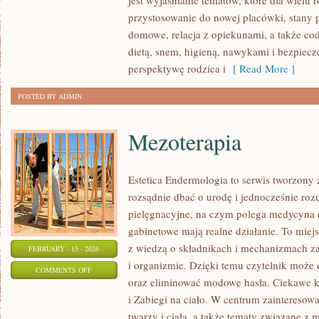
jest wyjaśnianie tematów, które dla wielu 
DZIECKA
przystosowanie do nowej placówki, stany 
domowe, relacja z opiekunami, a także co
dietą, snem, higieną, nawykami i bezpiec
perspektywę rodzica i
[ Read More ]
POSTED BY ADMIN
Mezoterapia
Estetica Endermologia to serwis tworzony 
rozsądnie dbać o urodę i jednocześnie rozu
pielęgnacyjne, na czym polega medycyna es
gabinetowe mają realne działanie. To miej
z wiedzą o składnikach i mechanizmach z
FEBRUARY - 15 - 2026
i organizmie. Dzięki temu czytelnik może d
ON
COMMENTS OFF
oraz eliminować modowe hasła. Ciekawe ka
MEZOTERAPIA
i Zabiegi na ciało. W centrum zainteresowa
twarzy i ciała, a także tematy związane z