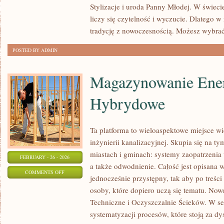
Stylizacje i uroda Panny Młodej. W świecie
DLA
liczy się czytelność i wyczucie. Dlatego 
GOŚCI
tradycję z nowoczesnością. Możesz wybrać
I
PODZIĘKOWANIA
POSTED BY ADMIN
Magazynowanie Ener
Hybrydowe
Ta platforma to wieloaspektowe miejsce wi
inżynierii kanalizacyjnej. Skupia się na ty
miastach i gminach: systemy zaopatrzenia
FEBRUARY - 26 - 2026
a także odwodnienie. Całość jest opisana 
ON
COMMENTS OFF
jednocześnie przystępny, tak aby po treści
MAGAZYNOWANIE
osoby, które dopiero uczą się tematu. Nowo
ENERGII
Techniczne i Oczyszczalnie Ścieków. W ser
I
systematyzacji procesów, które stoją za d
SYSTEMY