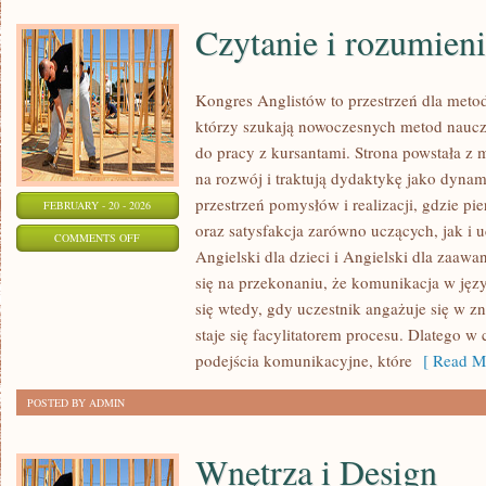
Czytanie i rozumieni
Kongres Anglistów to przestrzeń dla meto
którzy szukają nowoczesnych metod nauc
do pracy z kursantami. Strona powstała z m
na rozwój i traktują dydaktykę jako dyna
przestrzeń pomysłów i realizacji, gdzie pi
FEBRUARY - 20 - 2026
oraz satysfakcja zarówno uczących, jak i 
ON
COMMENTS OFF
Angielski dla dzieci i Angielski dla zaawa
CZYTANIE
się na przekonaniu, że komunikacja w języ
I
się wtedy, gdy uczestnik angażuje się w z
ROZUMIENIE
staje się facylitatorem procesu. Dlatego w
TEKSTU
podejścia komunikacyjne, które
[ Read Mo
POSTED BY ADMIN
Wnętrza i Design