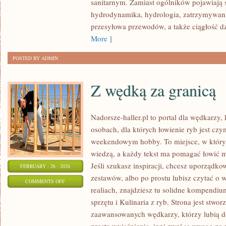
sanitarnym. Zamiast ogólników pojawiają s
HYBRYDOWE
hydrodynamika, hydrologia, zatrzymywan
przesyłowa przewodów, a także ciągłość dzi
More ]
POSTED BY ADMIN
Z wędką za granicą
Nadorsze-haller.pl to portal dla wędkarzy,
osobach, dla których łowienie ryb jest czy
weekendowym hobby. To miejsce, w którym
wiedzą, a każdy tekst ma pomagać łowić mą
Jeśli szukasz inspiracji, chcesz uporządko
FEBRUARY - 26 - 2026
zestawów, albo po prostu lubisz czytać o 
ON
COMMENTS OFF
realiach, znajdziesz tu solidne kompendium
Z
sprzętu i Kulinaria z ryb. Strona jest stwor
WĘDKĄ
zaawansowanych wędkarzy, którzy lubią do
ZA