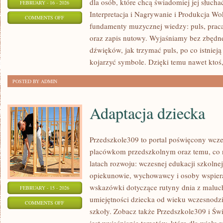
dla osób, które chcą świadomiej jej słucha
FEBRUARY - 16 - 2026
Interpretacja i Nagrywanie i Produkcja W
ON
COMMENTS OFF
fundamenty muzycznej wiedzy: puls, praca
PSYCHOLOGIA
oraz zapis nutowy. Wyjaśniamy bez zbędn
I
dźwięków, jak trzymać puls, po co istnieją
EMOCJE
kojarzyć symbole. Dzięki temu nawet ktoś,
W
ŚPIEWIE
POSTED BY ADMIN
Adaptacja dziecka
Przedszkole309 to portal poświęcony wcze
placówkom przedszkolnym oraz temu, co 
latach rozwoju: wczesnej edukacji szkolne
opiekunowie, wychowawcy i osoby wspiera
wskazówki dotyczące rutyny dnia z maluc
FEBRUARY - 15 - 2026
umiejętności dziecka od wieku wczesnodzi
ON
COMMENTS OFF
szkoły. Zobacz także Przedszkole309 i Świę
ADAPTACJA