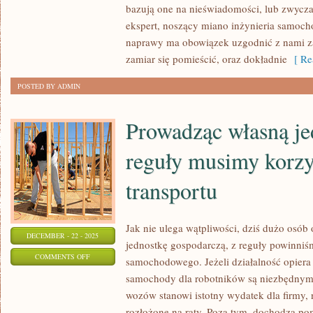
bazują one na nieświadomości, lub zwycz
TECHNICZNEGO
ekspert, noszący miano inżynieria samo
AUT
naprawy ma obowiązek uzgodnić z nami z
UPARCIE
zamiar się pomieścić, oraz dokładnie
[ Re
WALCZĄ
POSTED BY ADMIN
Prowadząc własną je
reguły musimy korzy
transportu
Jak nie ulega wątpliwości, dziś dużo osó
DECEMBER - 22 - 2025
jednostkę gospodarczą, z reguły powinniś
ON
COMMENTS OFF
samochodowego. Jeżeli działalność opiera 
PROWADZĄC
samochody dla robotników są niezbędnym
WŁASNĄ
wozów stanowi istotny wydatek dla firmy, 
JEDNOSTKĘ,
rozłożone na raty. Poza tym, dochodzą p