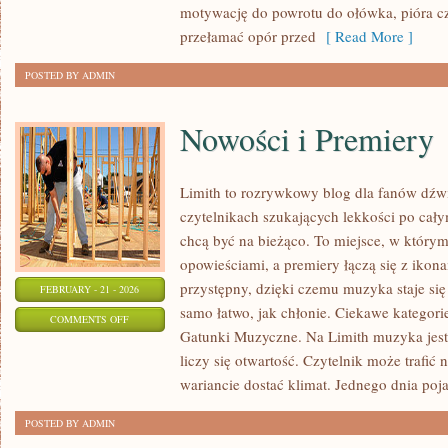
motywację do powrotu do ołówka, pióra c
BULLET
przełamać opór przed
[ Read More ]
JOURNAL
POSTED BY ADMIN
Nowości i Premiery
Limith to rozrywkowy blog dla fanów dźwi
czytelnikach szukających lekkości po całym
chcą być na bieżąco. To miejsce, w którym
opowieściami, a premiery łączą się z ikon
przystępny, dzięki czemu muzyka staje się t
FEBRUARY - 21 - 2026
samo łatwo, jak chłonie. Ciekawe kategorie
ON
COMMENTS OFF
Gatunki Muzyczne. Na Limith muzyka jest 
NOWOŚCI
liczy się otwartość. Czytelnik może trafić 
I
wariancie dostać klimat. Jednego dnia poja
PREMIERY
POSTED BY ADMIN